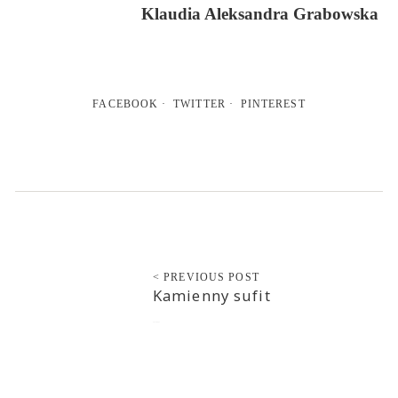
Klaudia Aleksandra Grabowska
FACEBOOK
TWITTER
PINTEREST
< PREVIOUS POST
Kamienny sufit
2021-08-21