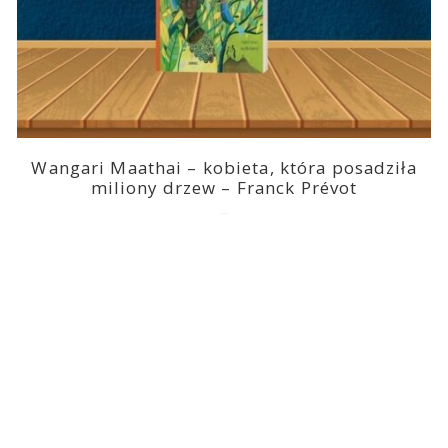
Wangari Maathai – kobieta, która posadziła
miliony drzew – Franck Prévot
2023-03-14