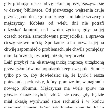
gdy próbując uciec od zgiełku imprezy, zaszywa się
w dawnej bibliotece. Od pierwszego wejrzenia czuje
przyciąganie do tego mrocznego, brutalnie szczerego
mężczyzny. Kobieta od wielu dni nie potrafi
odzyskać kontroli nad swoim życiem, gdy na jej
oczach została zamordowana przyjaciółka, a sprawca
cieszy się wolnością. Spotkanie Leifa pozwala jej na
chwilę zapomnieć o problemach, ale chwila pomiędzy
nimi kończy się szybciej, niż się rozpoczęła.
Leif przybył na ekstrawagancką imprezę urządzoną
przez członków najpopularniejszego zespołu Sunder
tylko po to, aby dowiedzieć się, że Lyrik i reszta
potrzebują perkusisty, który pomoże im w nagraniu
nowego albumu. Mężczyzna ma wiele spraw na
głowie. Coraz szybciej zbliża się czas, gdy będzie
miał okazję wyrównać stare rachunki i w końcu
otrzymać zemstę, której tak bardzo pragnie. Kilka