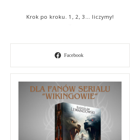
Krok po kroku. 1, 2, 3… liczymy!
2023-03-09
Facebook