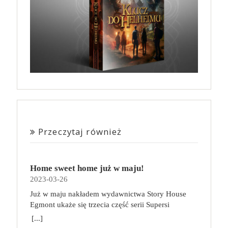
Przeczytaj również
Home sweet home już w maju!
2023-03-26
Już w maju nakładem wydawnictwa Story House
Egmont ukaże się trzecia część serii Supersi
scenarzysty Frederic Maupome. Ten tom nosi tytuł
[...]
Home sweet home. O czym tym razem poczytamy?