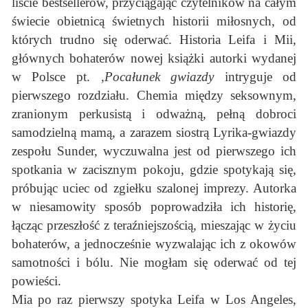
liście bestsellerów, przyciągając czytelników na całym
świecie obietnicą świetnych historii miłosnych, od
których trudno się oderwać. Historia Leifa i Mii,
głównych bohaterów nowej książki autorki wydanej
w Polsce pt. ,
Pocałunek gwiazdy
intryguje od
pierwszego rozdziału. Chemia między seksownym,
zranionym perkusistą i odważną, pełną dobroci
samodzielną mamą, a zarazem siostrą Lyrika-gwiazdy
zespołu Sunder, wyczuwalna jest od pierwszego ich
spotkania w zacisznym pokoju, gdzie spotykają się,
próbując uciec od zgiełku szalonej imprezy. Autorka
w niesamowity sposób poprowadziła ich historię,
łącząc przeszłość z teraźniejszością, mieszając w życiu
bohaterów, a jednocześnie wyzwalając ich z okowów
samotności i bólu. Nie mogłam się oderwać od tej
powieści.
Mia po raz pierwszy spotyka Leifa w Los Angeles,