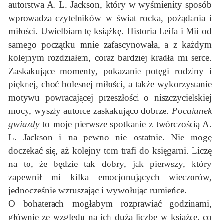
autorstwa A. L. Jackson, który w wyśmienity sposób
wprowadza czytelników w świat rocka, pożądania i
miłości. Uwielbiam tę książkę. Historia Leifa i Mii od
samego początku mnie zafascynowała, a z każdym
kolejnym rozdziałem, coraz bardziej kradła mi serce.
Zaskakujące momenty, pokazanie potęgi rodziny i
pięknej, choć bolesnej miłości, a także wykorzystanie
motywu powracającej przeszłości o niszczycielskiej
mocy, wyszły autorce zaskakująco dobrze.
Pocałunek
gwiazdy
to moje pierwsze spotkanie z twórczością A.
L. Jackson i na pewno nie ostatnie. Nie mogę
doczekać się, aż kolejny tom trafi do księgarni. Liczę
na to, że będzie tak dobry, jak pierwszy, który
zapewnił mi kilka emocjonujących wieczorów,
jednocześnie wzruszając i wywołując rumieńce.
O bohaterach mogłabym rozprawiać godzinami,
głównie ze względu na ich dużą liczbę w książce, co