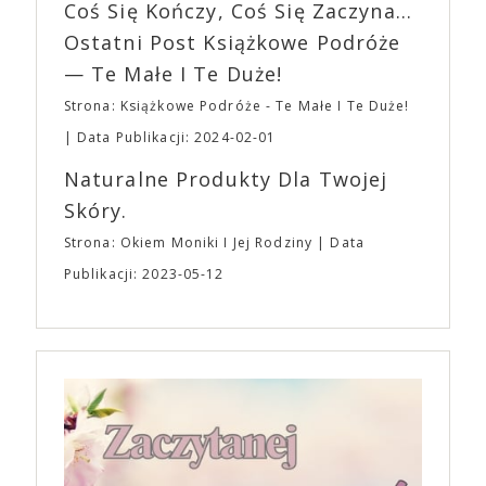
EXPO XXI!
Coś Się Kończy, Coś Się Zaczyna...
„Bo się boi” w kinach od 21 kwietnia.
Ostatni Post Książkowe Podróże
— Te Małe I Te Duże!
Strona: Książkowe Podróże - Te Małe I Te Duże!
Data Publikacji: 2024-02-01
Naturalne Produkty Dla Twojej
Skóry.
Strona: Okiem Moniki I Jej Rodziny
Data
Publikacji: 2023-05-12