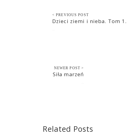
< PREVIOUS POST
Dzieci ziemi i nieba. Tom 1.
2021-08-22
NEWER POST >
Siła marzeń
2021-08-23
Related Posts