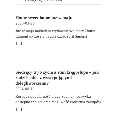
Home sweet home już w maju!
2023-03-26
Już w maju nakładem wydawnictwa Story House
Egmont ukaże się trzecia część serii Supersi
scenarzysty Frederic Maupome. Ten tom nosi tytuł
[...]
Home sweet home. O czym tym razem poczytamy?
Troje dzieci z innej planety – Mat, Lili i Benji – są
obdarzone supermocami i wspomagane przez robota
o imieniu Al. Są rozdarte między chęcią
prowadzenia normalnego życia wśród ludzi a lękiem
Siedzący tryb życia a stan kręgosłupa – jak
przed odkryciem, kim są. W tej serii autorzy
radzić sobie z występującymi
podejmują takie tematy, jak poszukiwanie
dolegliwościami?
tożsamości, rodziny, samotności i odmienności pod
2024-08-12
przykrywką opowieści o superbohaterach. W
Rosnąca popularność pracy zdalnej, rozrywka
trzecim tomie rodzeństwo znalazło się w policyjnym
dostępna w sieci oraz możliwość zrobienia zakupów
potrzasku. Dzieci są ścigane, dlatego będą musiały
online sprawiają, że zmniejsza się nasza aktywność
opuścić swój dom i znaleźć nowe schronienie…
[...]
fizyczna. Coraz więcej siedzimy, już nie tylko w
Tytuł: Home sweet home. Supersi. Tom 3 Seria: