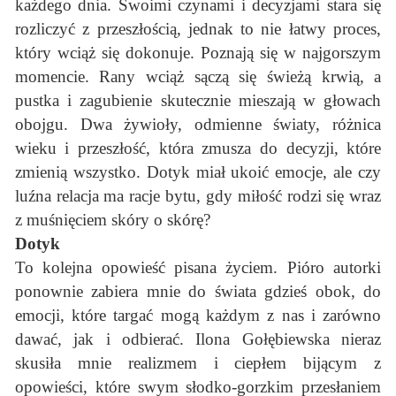
każdego dnia. Swoimi czynami i decyzjami stara się
rozliczyć z przeszłością, jednak to nie łatwy proces,
który wciąż się dokonuje. Poznają się w najgorszym
momencie. Rany wciąż sączą się świeżą krwią, a
pustka i zagubienie skutecznie mieszają w głowach
obojgu. Dwa żywioły, odmienne światy, różnica
wieku i przeszłość, która zmusza do decyzji, które
zmienią wszystko. Dotyk miał ukoić emocje, ale czy
luźna relacja ma racje bytu, gdy miłość rodzi się wraz
z muśnięciem skóry o skórę?
Dotyk
To kolejna opowieść pisana życiem. Pióro autorki
ponownie zabiera mnie do świata gdzieś obok, do
emocji, które targać mogą każdym z nas i zarówno
dawać, jak i odbierać. Ilona Gołębiewska nieraz
skusiła mnie realizmem i ciepłem bijącym z
opowieści, które swym słodko-gorzkim przesłaniem