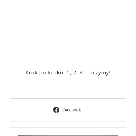
Krok po kroku. 1, 2, 3… liczymy!
2023-03-09
Facebook