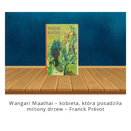
Wangari Maathai – kobieta, która posadziła
miliony drzew – Franck Prévot
2023-03-14