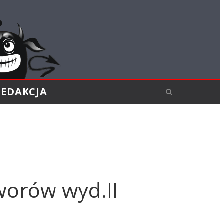
REDAKCJA
orów wyd.II