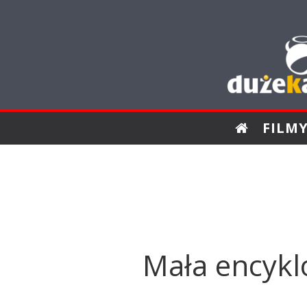
FILM
Mała encyk