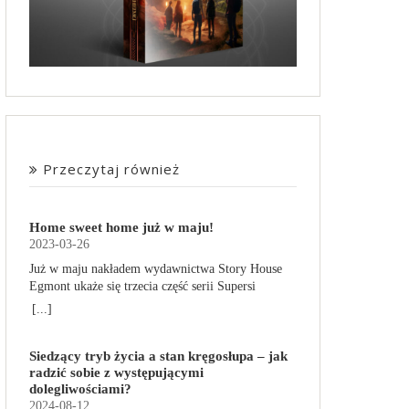
Przeczytaj również
Home sweet home już w maju!
2023-03-26
Już w maju nakładem wydawnictwa Story House
Egmont ukaże się trzecia część serii Supersi
scenarzysty Frederic Maupome. Ten tom nosi tytuł
[...]
Home sweet home. O czym tym razem poczytamy?
Troje dzieci z innej planety – Mat, Lili i Benji – są
Siedzący tryb życia a stan kręgosłupa – jak
obdarzone supermocami i wspomagane przez
radzić sobie z występującymi
robota o imieniu Al. Są rozdarte między chęcią
dolegliwościami?
prowadzenia normalnego życia wśród ludzi a
2024-08-12
lękiem przed odkryciem, kim są. W tej serii