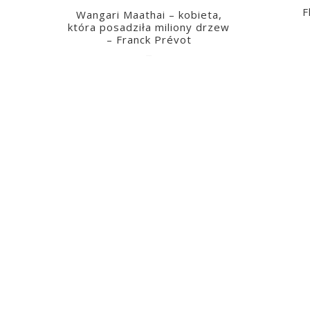
F
Wangari Maathai – kobieta,
która posadziła miliony drzew
– Franck Prévot
2023-03-14