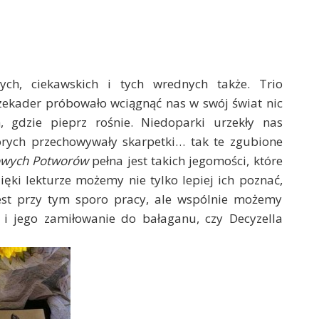
ch, ciekawskich i tych wrednych także. Trio
rzekader próbowało wciągnąć nas w swój świat nic
h, gdzie pieprz rośnie. Niedoparki urzekły nas
órych przechowywały skarpetki… tak te zgubione
owych Potworów
pełna jest takich jegomości, które
ęki lekturze możemy nie tylko lepiej ich poznać,
jest przy tym sporo pracy, ale wspólnie możemy
 i jego zamiłowanie do bałaganu, czy Decyzella