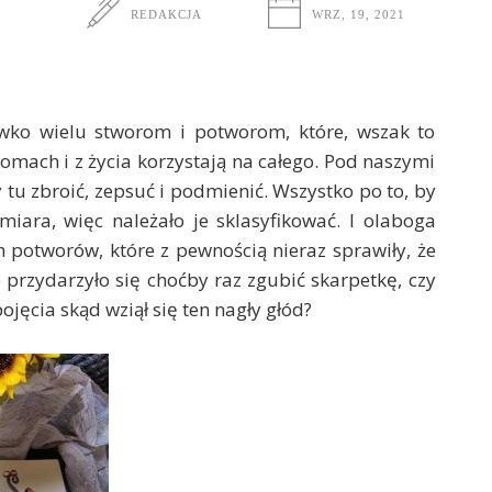
REDAKCJA
WRZ, 19, 2021
wko wielu stworom i potworom, które, wszak to
domach i z życia korzystają na całego. Pod naszymi
 tu zbroić, zepsuć i podmienić. Wszystko po to, by
miara, więc należało je sklasyfikować. I olaboga
potworów, które z pewnością nieraz sprawiły, że
rzydarzyło się choćby raz zgubić skarpetkę, czy
jęcia skąd wziął się ten nagły głód?