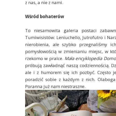
z nas, a nie z nami.
Wśród bohaterów
To niesamowita galeria postaci zabawny
Tumiwisistów: Leniuchello, Jutrofutro i Na
nierobienia, ale szybko przegnaliśmy ic
pomysłowością w zmienianiu miejsc, w kt
rzekomo w pralce.
Mała encyklopedia Dom
próbują zawładnąć naszą codziennością. Dzi
ale i z humorem się ich pozbyć. Często 
poradzić sobie z każdym z nich. Olaboga
Poranna już nam niestraszne.