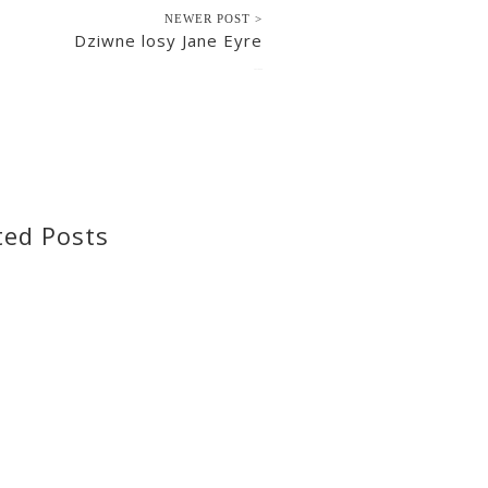
NEWER POST >
Dziwne losy Jane Eyre
2021-09-20
ted Posts