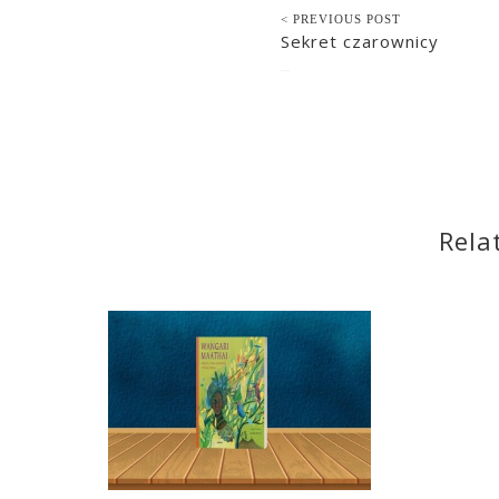
< PREVIOUS POST
Sekret czarownicy
2021-09-19
Rela