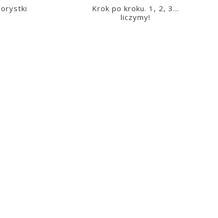
lorystki
Krok po kroku. 1, 2, 3…
liczymy!
2023-03-09
2023-03-09