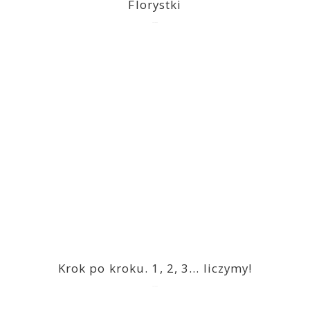
Florystki
2023-03-09
Krok po kroku. 1, 2, 3… liczymy!
2023-03-09