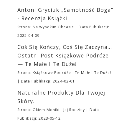
mogą lub nie powinni tego robić czyli Gości,
reżyserów, Ariego Astera, z Joaquinem Phoenixem
Wystawców i Obsługi. Na terenie hali nie zabraknie
Antoni Gryciuk „Samotność Boga”
(„Joker”, „Ona”) w swojej najbardziej zaskakującej
Waszych ulubionych Wystawców serwujących
roli. Twórca kultowych „Dziedzictwo. Hereditary” i
- Recenzja Książki
napoje oraz drobne przekąski a przed halą
„Midsommar. W biały dzień” zrealizował najbardziej
planujemy Strefę FoodTrucków. Życzymy Wam
Strona: Na Wysokim Obcasie
Data Publikacji:
osobisty film, który pozwolił mu w pełni podzielić
fantastycznego czasu oczekiwania na nadchodzącą
się z widzami swoimi lękami, wizją świata, a przede
2025-04-09
imprezę. W kwietniu widzimy się po raz kolejny w
wszystkim – swoim unikalnym poczuciem humoru.
EXPO XXI!
Coś Się Kończy, Coś Się Zaczyna...
„Bo się boi” w kinach od 21 kwietnia.
Ostatni Post Książkowe Podróże
— Te Małe I Te Duże!
Strona: Książkowe Podróże - Te Małe I Te Duże!
Data Publikacji: 2024-02-01
Naturalne Produkty Dla Twojej
Skóry.
Strona: Okiem Moniki I Jej Rodziny
Data
Publikacji: 2023-05-12