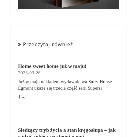
Przeczytaj również
Home sweet home już w maju!
2023-03-26
Już w maju nakładem wydawnictwa Story House
Egmont ukaże się trzecia część serii Supersi
scenarzysty Frederic Maupome. Ten tom nosi tytuł
[...]
Home sweet home. O czym tym razem poczytamy?
Troje dzieci z innej planety – Mat, Lili i Benji – są
obdarzone supermocami i wspomagane przez robota
o imieniu Al. Są rozdarte między chęcią
prowadzenia normalnego życia wśród ludzi a lękiem
Siedzący tryb życia a stan kręgosłupa – jak
przed odkryciem, kim są. W tej serii autorzy
radzić sobie z występującymi