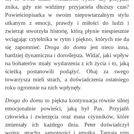
znika, gdy nie widzimy przyjaciela dłuższy czas?
Powieściopisarka w swoim niepowtarzalnym stylu
utkanym z emocji, prawdy i miłości do ludzi i
zwierząt stworzyła historię, którą płynie niespiesznie
wciągając czytelnika w rytm i piękno, których nie da
się zapomnieć.
Droga do domu
jest nieco inna,
bardziej dynamiczna i doroślejsza. Widać, jaki wpływ
na bohaterów miały wydarzenia z ich życia i to, jaką
ścieżką postanowili podążyć. Obaj za swego
towarzysza mieli strach, a doświadczenia ostatniego
roku ogromnie na nich wpłynęły.
Droga do domu
to piękna kontynuacja równie silnej
emocjonalnie powieści, jaką był Pax. Przyjaźń
człowieka i zwierzęcia oraz masa czynników, które
zmieniały ich każdego dnia. Peter doświadczył
wojny, strachu, samotności i smutku. Targają nim