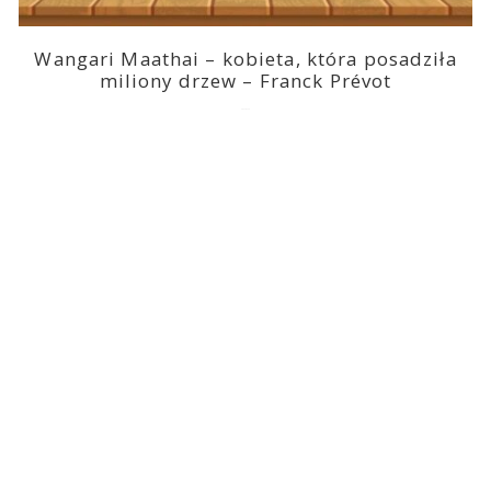
Wangari Maathai – kobieta, która posadziła
miliony drzew – Franck Prévot
2023-03-14