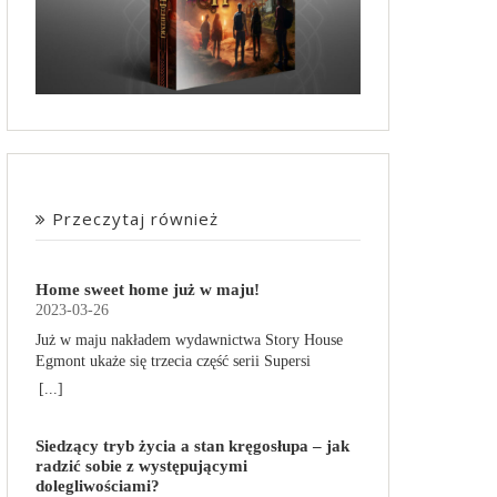
Przeczytaj również
Home sweet home już w maju!
2023-03-26
Już w maju nakładem wydawnictwa Story House
Egmont ukaże się trzecia część serii Supersi
scenarzysty Frederic Maupome. Ten tom nosi tytuł
[...]
Home sweet home. O czym tym razem poczytamy?
Troje dzieci z innej planety – Mat, Lili i Benji – są
Siedzący tryb życia a stan kręgosłupa – jak
obdarzone supermocami i wspomagane przez
radzić sobie z występującymi
robota o imieniu Al. Są rozdarte między chęcią
dolegliwościami?
prowadzenia normalnego życia wśród ludzi a