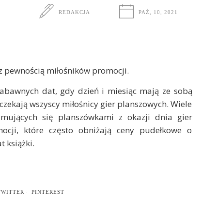
REDAKCJA
PAŹ, 10, 2021
 z pewnością miłośników promocji.
 zabawnych dat, gdy dzień i miesiąc mają ze sobą
 czekają wszyscy miłośnicy gier planszowych. Wiele
jmujących się planszówkami z okazji dnia gier
cji, które często obniżają ceny pudełkowe o
t książki.
TWITTER
PINTEREST