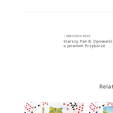
< PREVIOUS POST
Starszy Pan B. Opowieść
o Jeremim Przyborze
2021-10-09
Rela