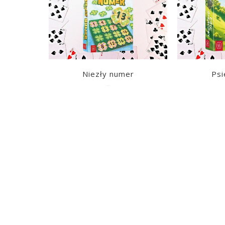
Niezły numer
Psi
2026-01-26