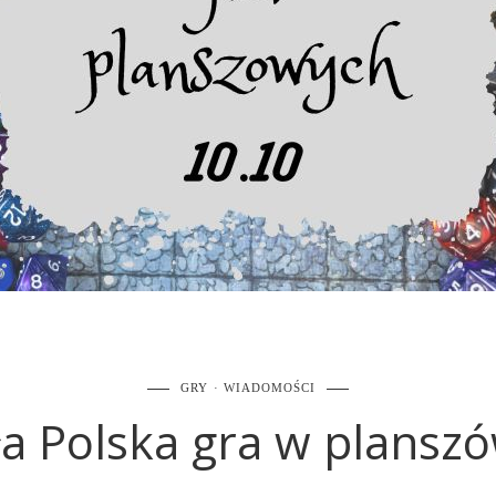
GRY
WIADOMOŚCI
ła Polska gra w planszó