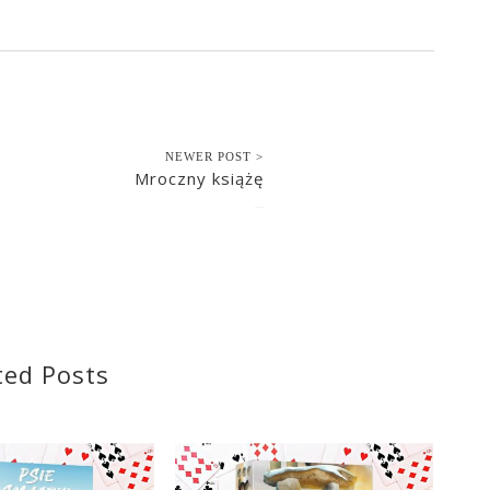
NEWER POST >
Mroczny książę
2021-10-10
ted Posts