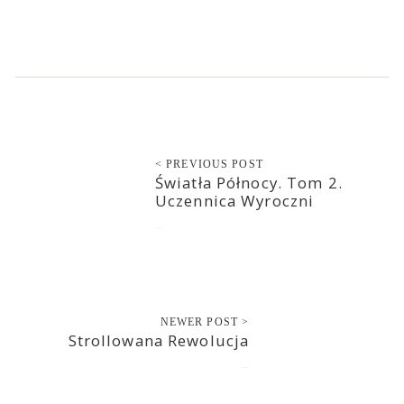
< PREVIOUS POST
Światła Północy. Tom 2.
Uczennica Wyroczni
2021-10-11
NEWER POST >
Strollowana Rewolucja
2021-10-12