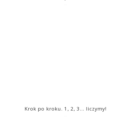
2023-03-09
Krok po kroku. 1, 2, 3… liczymy!
2023-03-09