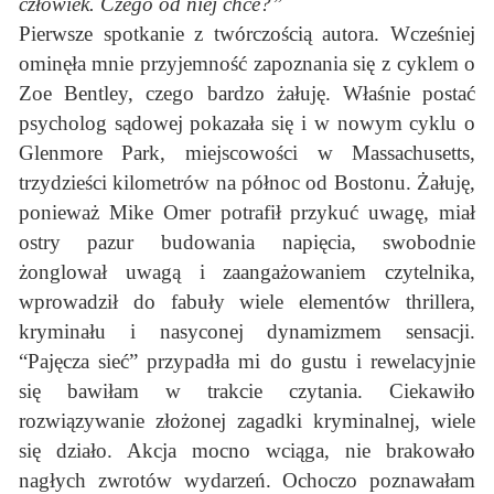
człowiek. Czego od niej chce?”
Pierwsze spotkanie z twórczością autora. Wcześniej
ominęła mnie przyjemność zapoznania się z cyklem o
Zoe Bentley, czego bardzo żałuję. Właśnie postać
psycholog sądowej pokazała się i w nowym cyklu o
Glenmore Park, miejscowości w Massachusetts,
trzydzieści kilometrów na północ od Bostonu. Żałuję,
ponieważ Mike Omer potrafił przykuć uwagę, miał
ostry pazur budowania napięcia, swobodnie
żonglował uwagą i zaangażowaniem czytelnika,
wprowadził do fabuły wiele elementów thrillera,
kryminału i nasyconej dynamizmem sensacji.
“Pajęcza sieć” przypadła mi do gustu i rewelacyjnie
się bawiłam w trakcie czytania. Ciekawiło
rozwiązywanie złożonej zagadki kryminalnej, wiele
się działo. Akcja mocno wciąga, nie brakowało
nagłych zwrotów wydarzeń. Ochoczo poznawałam