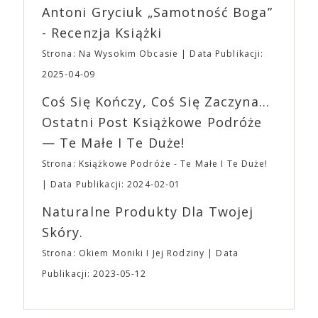
Wystawców i Obsługi. Na terenie hali nie zabraknie
Antoni Gryciuk „Samotność Boga”
(„Joker”, „Ona”) w swojej najbardziej zaskakującej
Waszych ulubionych Wystawców serwujących
roli. Twórca kultowych „Dziedzictwo. Hereditary” i
- Recenzja Książki
napoje oraz drobne przekąski a przed halą
„Midsommar. W biały dzień” zrealizował najbardziej
planujemy Strefę FoodTrucków. Życzymy Wam
Strona: Na Wysokim Obcasie
Data Publikacji:
osobisty film, który pozwolił mu w pełni podzielić
fantastycznego czasu oczekiwania na nadchodzącą
się z widzami swoimi lękami, wizją świata, a przede
2025-04-09
imprezę. W kwietniu widzimy się po raz kolejny w
wszystkim – swoim unikalnym poczuciem humoru.
EXPO XXI!
Coś Się Kończy, Coś Się Zaczyna...
„Bo się boi” w kinach od 21 kwietnia.
Ostatni Post Książkowe Podróże
— Te Małe I Te Duże!
Strona: Książkowe Podróże - Te Małe I Te Duże!
Data Publikacji: 2024-02-01
Naturalne Produkty Dla Twojej
Skóry.
Strona: Okiem Moniki I Jej Rodziny
Data
Publikacji: 2023-05-12