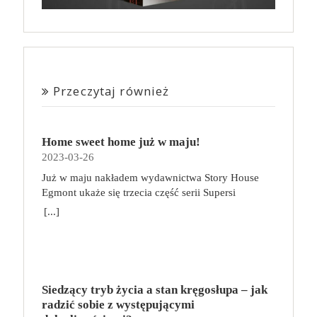
Przeczytaj również
Home sweet home już w maju!
2023-03-26
Już w maju nakładem wydawnictwa Story House
Egmont ukaże się trzecia część serii Supersi
scenarzysty Frederic Maupome. Ten tom nosi tytuł
[...]
Home sweet home. O czym tym razem poczytamy?
Troje dzieci z innej planety – Mat, Lili i Benji – są
obdarzone supermocami i wspomagane przez robota
o imieniu Al. Są rozdarte między chęcią
prowadzenia normalnego życia wśród ludzi a lękiem
Siedzący tryb życia a stan kręgosłupa – jak
przed odkryciem, kim są. W tej serii autorzy
radzić sobie z występującymi
podejmują takie tematy, jak poszukiwanie