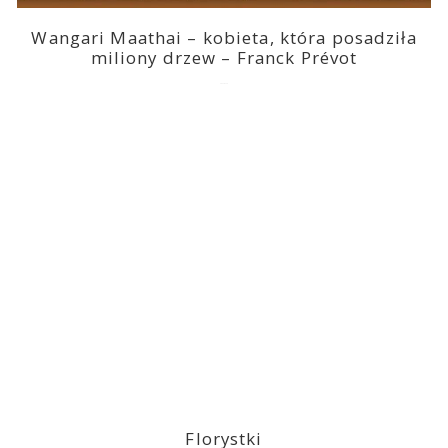
Wangari Maathai – kobieta, która posadziła
miliony drzew – Franck Prévot
2023-03-14
Florystki