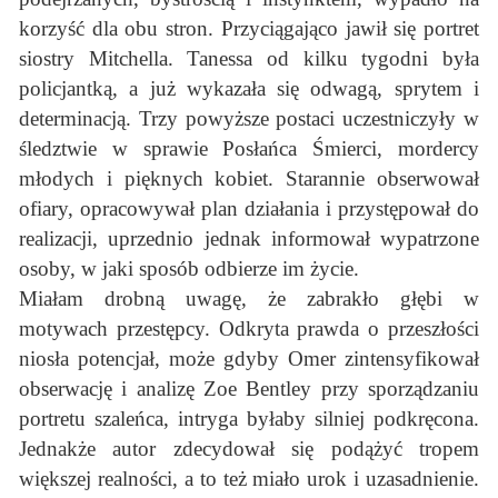
korzyść dla obu stron. Przyciągająco jawił się portret
siostry Mitchella. Tanessa od kilku tygodni była
policjantką, a już wykazała się odwagą, sprytem i
determinacją. Trzy powyższe postaci uczestniczyły w
śledztwie w sprawie Posłańca Śmierci, mordercy
młodych i pięknych kobiet. Starannie obserwował
ofiary, opracowywał plan działania i przystępował do
realizacji, uprzednio jednak informował wypatrzone
osoby, w jaki sposób odbierze im życie.
Miałam drobną uwagę, że zabrakło głębi w
motywach przestępcy. Odkryta prawda o przeszłości
niosła potencjał, może gdyby Omer zintensyfikował
obserwację i analizę Zoe Bentley przy sporządzaniu
portretu szaleńca, intryga byłaby silniej podkręcona.
Jednakże autor zdecydował się podążyć tropem
większej realności, a to też miało urok i uzasadnienie.