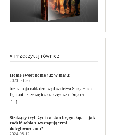
Przeczytaj również
Home sweet home już w maju!
2023-03-26
Już w maju nakładem wydawnictwa Story House
Egmont ukaże się trzecia część serii Supersi
scenarzysty Frederic Maupome. Ten tom nosi tytuł
[...]
Home sweet home. O czym tym razem poczytamy?
Troje dzieci z innej planety – Mat, Lili i Benji – są
Siedzący tryb życia a stan kręgosłupa – jak
obdarzone supermocami i wspomagane przez
radzić sobie z występującymi
robota o imieniu Al. Są rozdarte między chęcią
dolegliwościami?
prowadzenia normalnego życia wśród ludzi a
2024-08-12
lękiem przed odkryciem, kim są. W tej serii