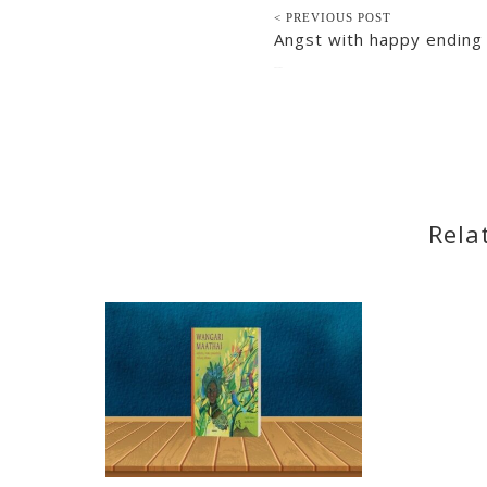
< PREVIOUS POST
Angst with happy ending
2021-10-17
Rela