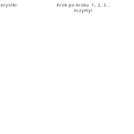
lorystki
Krok po kroku. 1, 2, 3…
liczymy!
2023-03-09
2023-03-09