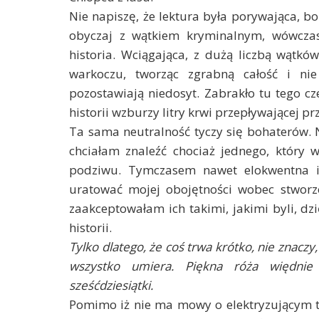
Nie napiszę, że lektura była porywająca, bo 
obyczaj z wątkiem kryminalnym, wówczas
historia. Wciągająca, z dużą liczbą wątk
warkoczu, tworząc zgrabną całość i nie
pozostawiają niedosyt. Zabrakło tu tego cze
historii wzburzy litry krwi przepływającej prz
Ta sama neutralność tyczy się bohaterów. 
chciałam znaleźć chociaż jednego, który 
podziwu. Tymczasem nawet elokwentna i,
uratować mojej obojętności wobec stworz
zaakceptowałam ich takimi, jakimi byli, dz
historii.
Tylko dlatego, że coś trwa krótko, nie znaczy,
wszystko umiera. Piękna róża więdnie 
sześćdziesiątki.
Pomimo iż nie ma mowy o elektryzującym thr