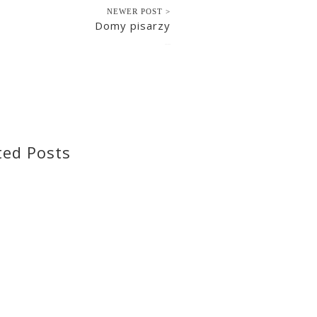
NEWER POST >
Domy pisarzy
2021-10-18
ted Posts