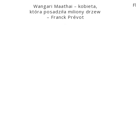
F
Wangari Maathai – kobieta,
która posadziła miliony drzew
– Franck Prévot
2023-03-14