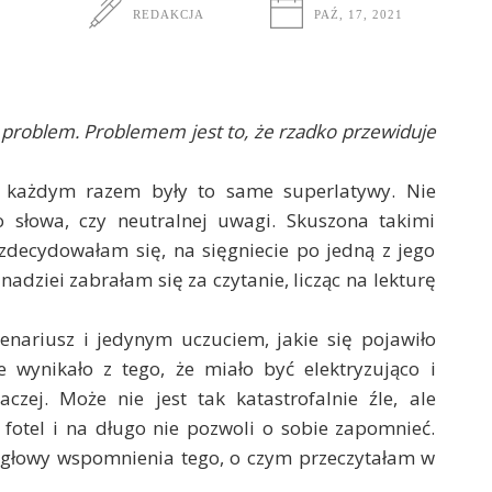
REDAKCJA
PAŹ, 17, 2021
 problem. Problemem jest to, że rzadko przewiduje
za każdym razem były to same superlatywy. Nie
 słowa, czy neutralnej uwagi. Skuszona takimi
decydowałam się, na sięgniecie po jedną z jego
a nadziei zabrałam się za czytanie, licząc na lekturę
cenariusz i jedynym uczuciem, jakie się pojawiło
e wynikało z tego, że miało być elektryzująco i
czej. Może nie jest tak katastrofalnie źle, ale
fotel i na długo nie pozwoli o sobie zapomnieć.
 głowy wspomnienia tego, o czym przeczytałam w