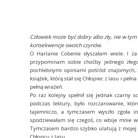
Człowiek może być dobry albo zły, nie w tym
konsekwencje swoich czynów.
O Harlanie Cobenie słyszałam wiele. I 
przypominam sobie choćby jednego złego
pochlebnymi opiniami pośród znajomych, z
książek, którą stał się Chłopiec z lasu i pełn
pełną wrażeń.
Po raz kolejny spełnił się jednak czarny s
podczas lektury, było rozczarowanie, któr
tajemniczo, a tymczasem wyszło zgoła ina
spodziewałam się czegoś, co wbije mnie w 
Tymczasem bardzo szybko ulatują z mojej
Chłopcu z lasu.