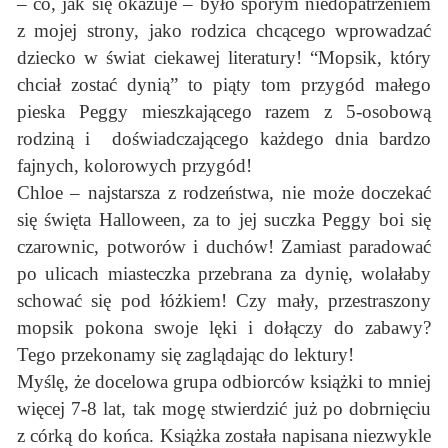
– co, jak się okazuje – było sporym niedopatrzeniem
z mojej strony, jako rodzica chcącego wprowadzać
dziecko w świat ciekawej literatury! “Mopsik, który
chciał zostać dynią” to piąty tom przygód małego
pieska Peggy mieszkającego razem z 5-osobową
rodziną i doświadczającego każdego dnia bardzo
fajnych, kolorowych przygód!
Chloe – najstarsza z rodzeństwa, nie może doczekać
się święta Halloween, za to jej suczka Peggy boi się
czarownic, potworów i duchów! Zamiast paradować
po ulicach miasteczka przebrana za dynię, wolałaby
schować się pod łóżkiem! Czy mały, przestraszony
mopsik pokona swoje lęki i dołączy do zabawy?
Tego przekonamy się zaglądając do lektury!
Myślę, że docelowa grupa odbiorców książki to mniej
więcej 7-8 lat, tak mogę stwierdzić już po dobrnięciu
z córką do końca. Książka została napisana niezwykle