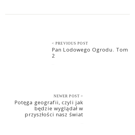
< PREVIOUS POST
Pan Lodowego Ogrodu. Tom
2
2021-11-23
NEWER POST >
Potęga geografii, czyli jak
będzie wyglądał w
przyszłości nasz świat
2021-11-25