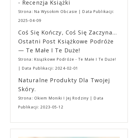
roli. Twórca kultowych „Dziedzictwo. Hereditary” i
- Recenzja Książki
napoje oraz drobne przekąski a przed halą
„Midsommar. W biały dzień” zrealizował najbardziej
planujemy Strefę FoodTrucków. Życzymy Wam
Strona: Na Wysokim Obcasie
Data Publikacji:
osobisty film, który pozwolił mu w pełni podzielić
fantastycznego czasu oczekiwania na nadchodzącą
się z widzami swoimi lękami, wizją świata, a przede
2025-04-09
imprezę. W kwietniu widzimy się po raz kolejny w
wszystkim – swoim unikalnym poczuciem humoru.
EXPO XXI!
Coś Się Kończy, Coś Się Zaczyna...
„Bo się boi” w kinach od 21 kwietnia.
Ostatni Post Książkowe Podróże
— Te Małe I Te Duże!
Strona: Książkowe Podróże - Te Małe I Te Duże!
Data Publikacji: 2024-02-01
Naturalne Produkty Dla Twojej
Skóry.
Strona: Okiem Moniki I Jej Rodziny
Data
Publikacji: 2023-05-12