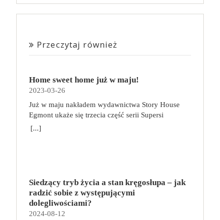
Przeczytaj również
Home sweet home już w maju!
2023-03-26
Już w maju nakładem wydawnictwa Story House
Egmont ukaże się trzecia część serii Supersi
scenarzysty Frederic Maupome. Ten tom nosi tytuł
[...]
Home sweet home. O czym tym razem poczytamy?
Troje dzieci z innej planety – Mat, Lili i Benji – są
obdarzone supermocami i wspomagane przez robota
o imieniu Al. Są rozdarte między chęcią
prowadzenia normalnego życia wśród ludzi a lękiem
Siedzący tryb życia a stan kręgosłupa – jak
przed odkryciem, kim są. W tej serii autorzy
radzić sobie z występującymi
podejmują takie tematy, jak poszukiwanie
dolegliwościami?
tożsamości, rodziny, samotności i odmienności pod
2024-08-12
przykrywką opowieści o superbohaterach. W