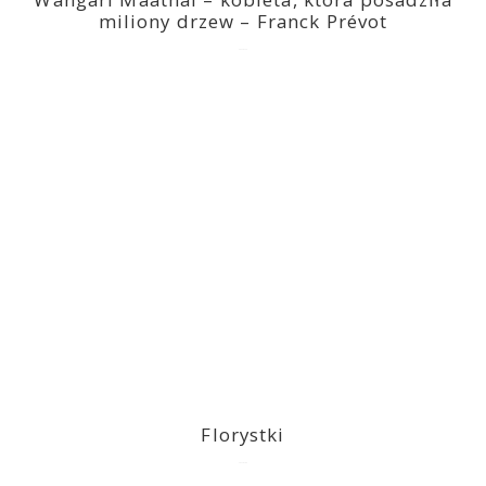
miliony drzew – Franck Prévot
2023-03-14
Florystki
2023-03-09