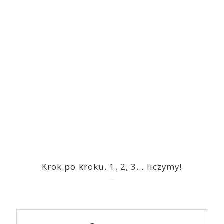
Krok po kroku. 1, 2, 3… liczymy!
2023-03-09