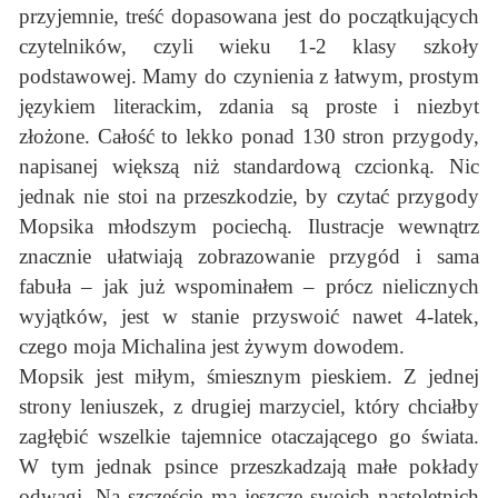
przyjemnie, treść dopasowana jest do początkujących
czytelników, czyli wieku 1-2 klasy szkoły
podstawowej. Mamy do czynienia z łatwym, prostym
językiem literackim, zdania są proste i niezbyt
złożone. Całość to lekko ponad 130 stron przygody,
napisanej większą niż standardową czcionką. Nic
jednak nie stoi na przeszkodzie, by czytać przygody
Mopsika młodszym pociechą. Ilustracje wewnątrz
znacznie ułatwiają zobrazowanie przygód i sama
fabuła – jak już wspominałem – prócz nielicznych
wyjątków, jest w stanie przyswoić nawet 4-latek,
czego moja Michalina jest żywym dowodem.
Mopsik jest miłym, śmiesznym pieskiem. Z jednej
strony leniuszek, z drugiej marzyciel, który chciałby
zagłębić wszelkie tajemnice otaczającego go świata.
W tym jednak psince przeszkadzają małe pokłady
odwagi. Na szczęście ma jeszcze swoich nastoletnich