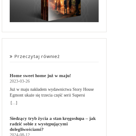
Przeczytaj również
Home sweet home już w maju!
2023-03-26
Już w maju nakładem wydawnictwa Story House
Egmont ukaże się trzecia część serii Supersi
scenarzysty Frederic Maupome. Ten tom nosi tytuł
[...]
Home sweet home. O czym tym razem poczytamy?
Troje dzieci z innej planety – Mat, Lili i Benji – są
Siedzący tryb życia a stan kręgosłupa – jak
obdarzone supermocami i wspomagane przez
radzić sobie z występującymi
robota o imieniu Al. Są rozdarte między chęcią
dolegliwościami?
prowadzenia normalnego życia wśród ludzi a
2024-08-12
lękiem przed odkryciem, kim są. W tej serii