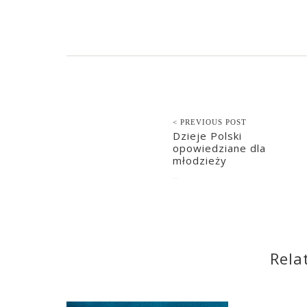
< PREVIOUS POST
Dzieje Polski
opowiedziane dla
młodzieży
2021-12-10
Rela