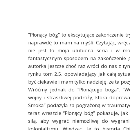
“Płonący bóg” to ekscytujące zakończenie t
naprawdę to mam na myśli. Czytając, wręc
nie jest to moja ulubiona seria i w moi
fantastycznym sposobem na zakończenie ge
autorka jeszcze choć raz wróci do nas z t
rynku tom 2,5, opowiadający jak całą syt
być ciekawie i mam tylko nadzieję, że ta po
Wróćmy jednak do “Płonącego boga”. “Wo
wojny i straszliwej podróży, która doprowa
Smoka” podążyła za pogrążoną w traumatycz
teraz wreszcie “Płonący bóg” pokazuje, jak 
siłą, aby wygrać niemożliwą do wygrani
kolonializmu. Wiedząc, że to historia C