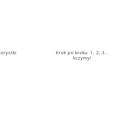
lorystki
Krok po kroku. 1, 2, 3…
liczymy!
2023-03-09
2023-03-09