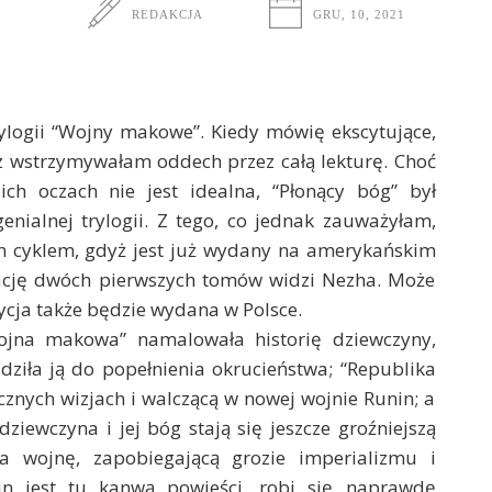
REDAKCJA
GRU, 10, 2021
rylogii “Wojny makowe”. Kiedy mówię ekscytujące,
z wstrzymywałam oddech przez całą lekturę. Choć
ch oczach nie jest idealna, “Płonący bóg” był
nialnej trylogii. Z tego, co jednak zauważyłam,
ym cyklem, gdyż jest już wydany na amerykańskim
uację dwóch pierwszych tomów widzi Nezha. Może
zycja także będzie wydana w Polsce.
jna makowa” namalowała historię dziewczyny,
dziła ją do popełnienia okrucieństwa; “Republika
nych wizjach i walczącą w nowej wojnie Runin; a
dziewczyna i jej bóg stają się jeszcze groźniejszą
a wojnę, zapobiegającą grozie imperializmu i
hin jest tu kanwą powieści, robi się naprawdę