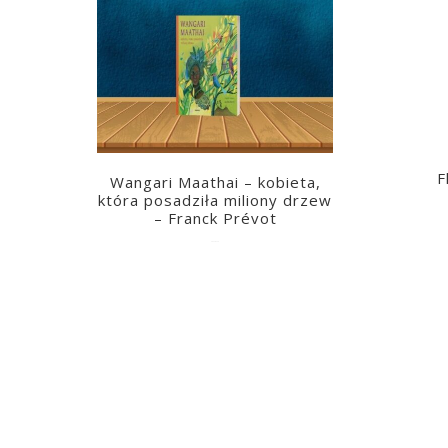
F
Wangari Maathai – kobieta,
która posadziła miliony drzew
– Franck Prévot
2023-03-14