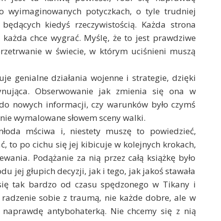
ć o wyimaginowanych potyczkach, o tyle trudniej
 będących kiedyś rzeczywistością. Każda strona
 i każda chce wygrać. Myślę, że to jest prawdziwe
przetrwanie w świecie, w którym uciśnieni muszą
je genialne działania wojenne i strategie, dzięki
scynująca. Obserwowanie jak zmienia się ona w
 do nowych informacji, czy warunków było czymś
tnie wymalowane słowem sceny walki.
młoda mściwa i, niestety muszę to powiedzieć,
, to po cichu się jej kibicuje w kolejnych krokach,
ewania. Podążanie za nią przez całą książkę było
 jej głupich decyzji, jak i tego, jak jakoś stawała
a się tak bardzo od czasu spędzonego w Tikany i
 radzenie sobie z traumą, nie każde dobre, ale w
ak naprawdę antybohaterką. Nie chcemy się z nią