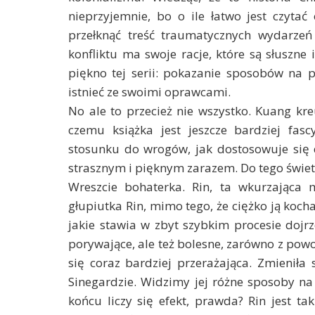
nieprzyjemnie, bo o ile łatwo jest czyta
przełknąć treść traumatycznych wydarzeń
konfliktu ma swoje racje, które są słuszne
piękno tej serii: pokazanie sposobów na 
istnieć ze swoimi oprawcami.
No ale to przecież nie wszystko. Kuang kreu
czemu książka jest jeszcze bardziej fa
stosunku do wrogów, jak dostosowuje się
strasznym i pięknym zarazem. Do tego świe
Wreszcie bohaterka. Rin, ta wkurzająca 
głupiutka Rin, mimo tego, że ciężko ją kochać
jakie stawia w zbyt szybkim procesie dojrz
porywające, ale też bolesne, zarówno z powodu
się coraz bardziej przerażająca. Zmienił
Sinegardzie. Widzimy jej różne sposoby na
końcu liczy się efekt, prawda? Rin jest t