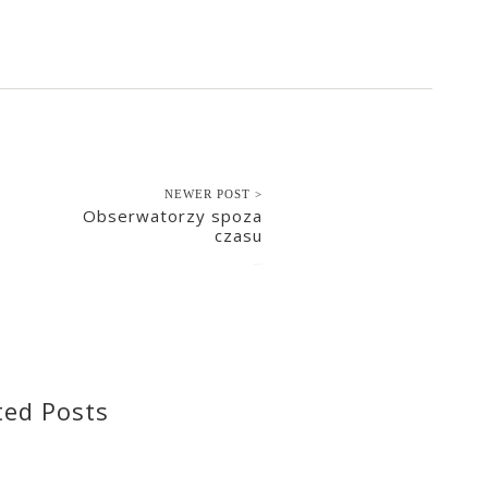
NEWER POST >
Obserwatorzy spoza
czasu
2021-12-11
ted Posts