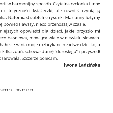
orii w harmonijny sposób. Czytelna czcionka i inne
 estetyczności książeczki, ale również czynią ją
ika. Natomiast subtelne rysunki Marianny Sztymy
dę powiedziawszy, nieco przenoszą w czasie.
iejszych opowieści dla dzieci, jakie przyszło mi
nieco baśniowa, mówiąca wiele w niewielu słowach.
hało się w nią moje rozbrykane młodsze dziecko, a
kilka zdań, schował dumę “dorosłego” i przyszedł
oczarowała. Szczerze polecam.
Iwona Ladzińska
TWITTER
PINTEREST