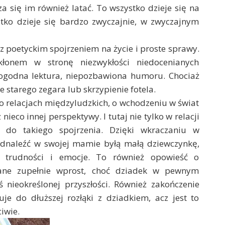
a się im również latać. To wszystko dzieje się na
stko dzieje się bardzo zwyczajnie, w zwyczajnym
 z poetyckim spojrzeniem na życie i proste sprawy.
kłonem w stronę niezwykłości niedocenianych
pogodna lektura, niepozbawiona humoru. Chociaż
ie starego zegara lub skrzypienie fotela.
o relacjach międzyludzkich, o wchodzeniu w świat
ieco innej perspektywy. I tutaj nie tylko w relacji
do takiego spojrzenia. Dzięki wkraczaniu w
odnaleźć w swojej mamie byłą małą dziewczynkę,
e trudności i emocje. To również opowieść o
iane zupełnie wprost, choć dziadek w pewnym
 nieokreślonej przyszłości. Również zakończenie
je do dłuższej rozłąki z dziadkiem, acz jest to
iwie.