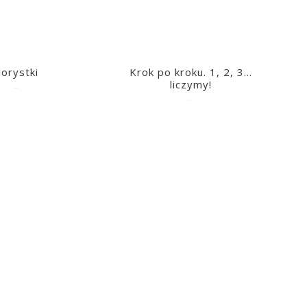
lorystki
Krok po kroku. 1, 2, 3…
liczymy!
2023-03-09
2023-03-09