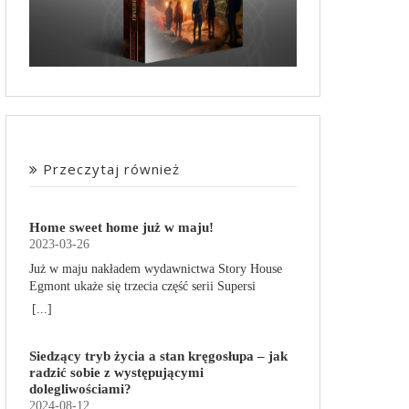
Przeczytaj również
Home sweet home już w maju!
2023-03-26
Już w maju nakładem wydawnictwa Story House
Egmont ukaże się trzecia część serii Supersi
scenarzysty Frederic Maupome. Ten tom nosi tytuł
[...]
Home sweet home. O czym tym razem poczytamy?
Troje dzieci z innej planety – Mat, Lili i Benji – są
Siedzący tryb życia a stan kręgosłupa – jak
obdarzone supermocami i wspomagane przez
radzić sobie z występującymi
robota o imieniu Al. Są rozdarte między chęcią
dolegliwościami?
prowadzenia normalnego życia wśród ludzi a
2024-08-12
lękiem przed odkryciem, kim są. W tej serii