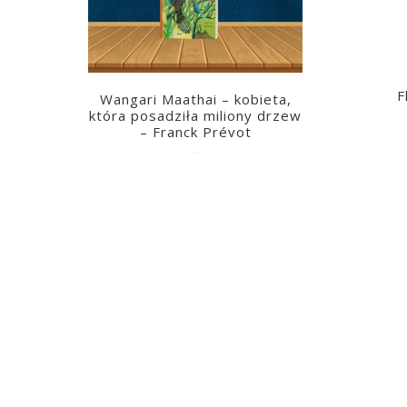
F
Wangari Maathai – kobieta,
która posadziła miliony drzew
– Franck Prévot
2023-03-14