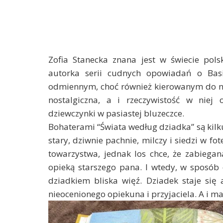
Zofia Stanecka znana jest w świecie polsk
autorka serii cudnych opowiadań o Basi
odmiennym, choć również kierowanym do na
nostalgiczna, a i rzeczywistość w niej
dziewczynki w pasiastej bluzeczce.
Bohaterami “Świata według dziadka” są kilku
stary, dziwnie pachnie, milczy i siedzi w f
towarzystwa, jednak los chce, że zabie
opieką starszego pana. I wtedy, w sposób
dziadkiem bliska więź. Dziadek staje się 
nieocenionego opiekuna i przyjaciela. A i m