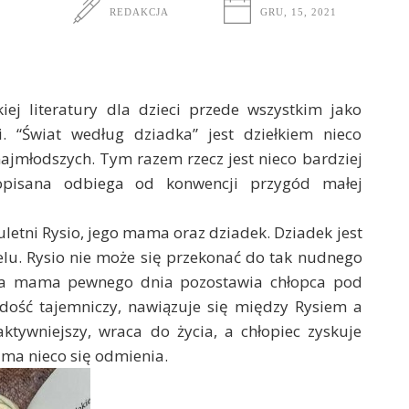
REDAKCJA
GRU, 15, 2021
iej literatury dla dzieci przede wszystkim jako
. “Świat według dziadka” jest dziełkiem nieco
jmłodszych. Tym razem rzecz jest nieco bardziej
 opisana odbiega od konwencji przygód małej
letni Rysio, jego mama oraz dziadek. Dziadek jest
otelu. Rysio nie może się przekonać do tak nudnego
gana mama pewnego dnia pozostawia chłopca pod
 dość tajemniczy, nawiązuje się między Rysiem a
aktywniejszy, wraca do życia, a chłopiec zyskuje
ama nieco się odmienia.