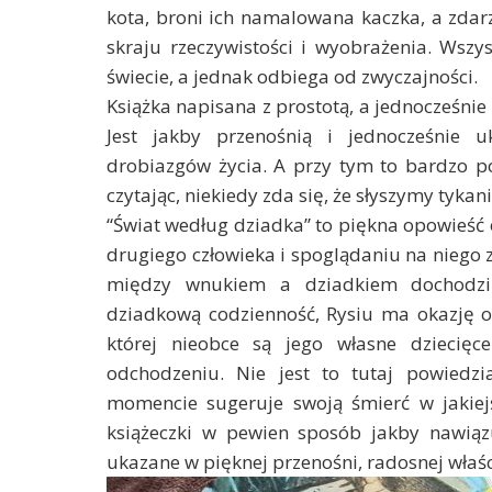
kota, broni ich namalowana kaczka, a zdarz
skraju rzeczywistości i wyobrażenia. Wszy
świecie, a jednak odbiega od zwyczajności.
Książka napisana z prostotą, a jednocześnie
Jest jakby przenośnią i jednocześnie u
drobiazgów życia. A przy tym to bardzo 
czytając, niekiedy zda się, że słyszymy tykan
“Świat według dziadka” to piękna opowieść 
drugiego człowieka i spoglądaniu na niego z n
między wnukiem a dziadkiem dochodzi 
dziadkową codzienność, Rysiu ma okazję 
której nieobce są jego własne dziecięc
odchodzeniu. Nie jest to tutaj powiedz
momencie sugeruje swoją śmierć w jakiejś
książeczki w pewien sposób jakby nawiązu
ukazane w pięknej przenośni, radosnej właśc