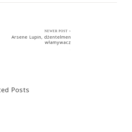
NEWER POST >
Arsene Lupin, dżentelmen
włamywacz
2021-12-16
ted Posts