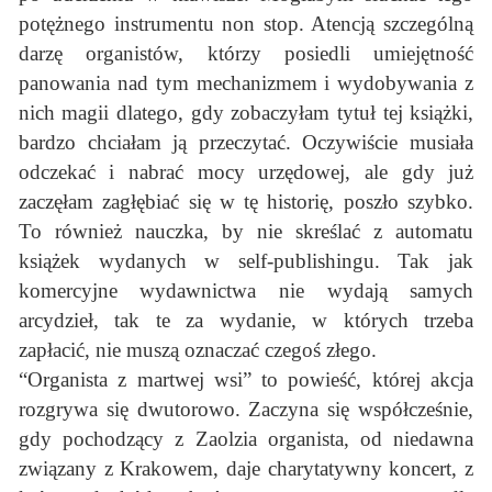
potężnego instrumentu non stop. Atencją szczególną
darzę organistów, którzy posiedli umiejętność
panowania nad tym mechanizmem i wydobywania z
nich magii dlatego, gdy zobaczyłam tytuł tej książki,
bardzo chciałam ją przeczytać. Oczywiście musiała
odczekać i nabrać mocy urzędowej, ale gdy już
zaczęłam zagłębiać się w tę historię, poszło szybko.
To również nauczka, by nie skreślać z automatu
książek wydanych w self-publishingu. Tak jak
komercyjne wydawnictwa nie wydają samych
arcydzieł, tak te za wydanie, w których trzeba
zapłacić, nie muszą oznaczać czegoś złego.
“Organista z martwej wsi” to powieść, której akcja
rozgrywa się dwutorowo. Zaczyna się współcześnie,
gdy pochodzący z Zaolzia organista, od niedawna
związany z Krakowem, daje charytatywny koncert, z