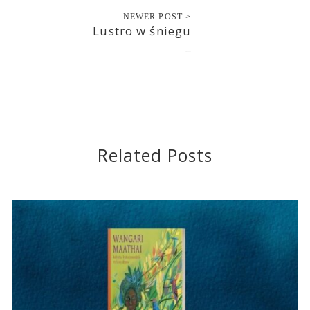
NEWER POST >
Lustro w śniegu
2021-12-17
Related Posts