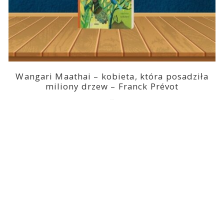
Wangari Maathai – kobieta, która posadziła
miliony drzew – Franck Prévot
2023-03-14