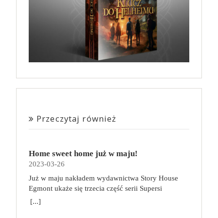
Przeczytaj również
Home sweet home już w maju!
2023-03-26
Już w maju nakładem wydawnictwa Story House
Egmont ukaże się trzecia część serii Supersi
scenarzysty Frederic Maupome. Ten tom nosi tytuł
[...]
Home sweet home. O czym tym razem poczytamy?