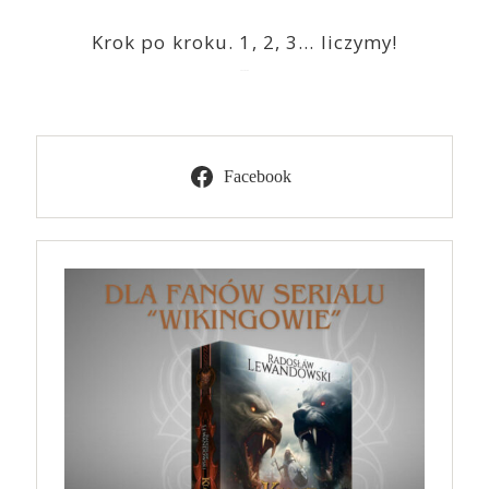
Krok po kroku. 1, 2, 3… liczymy!
2023-03-09
Facebook