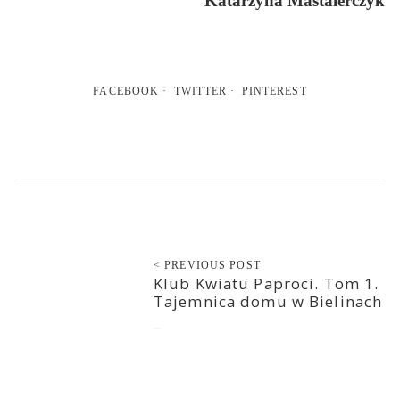
Katarzyna Mastalerczyk
FACEBOOK
TWITTER
PINTEREST
< PREVIOUS POST
Klub Kwiatu Paproci. Tom 1.
Tajemnica domu w Bielinach
2021-12-16