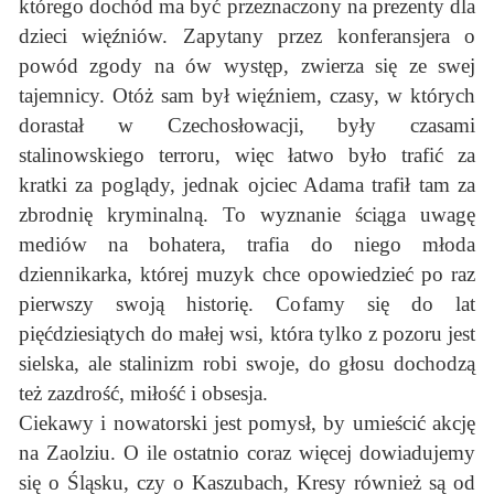
którego dochód ma być przeznaczony na prezenty dla
dzieci więźniów. Zapytany przez konferansjera o
powód zgody na ów występ, zwierza się ze swej
tajemnicy. Otóż sam był więźniem, czasy, w których
dorastał w Czechosłowacji, były czasami
stalinowskiego terroru, więc łatwo było trafić za
kratki za poglądy, jednak ojciec Adama trafił tam za
zbrodnię kryminalną. To wyznanie ściąga uwagę
mediów na bohatera, trafia do niego młoda
dziennikarka, której muzyk chce opowiedzieć po raz
pierwszy swoją historię. Cofamy się do lat
pięćdziesiątych do małej wsi, która tylko z pozoru jest
sielska, ale stalinizm robi swoje, do głosu dochodzą
też zazdrość, miłość i obsesja.
Ciekawy i nowatorski jest pomysł, by umieścić akcję
na Zaolziu. O ile ostatnio coraz więcej dowiadujemy
się o Śląsku, czy o Kaszubach, Kresy również są od