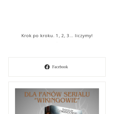
Krok po kroku. 1, 2, 3… liczymy!
2023-03-09
Facebook