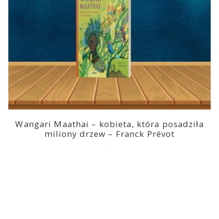
Wangari Maathai – kobieta, która posadziła
miliony drzew – Franck Prévot
2023-03-14