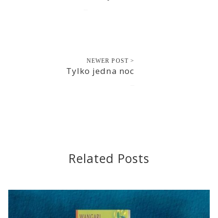
2022-01-19
NEWER POST >
Tylko jedna noc
2022-01-20
Related Posts