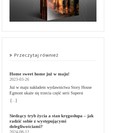
Przeczytaj również
Home sweet home już w maju!
2023-03-26
Już w maju nakładem wydawnictwa Story House
Egmont ukaże się trzecia część serii Supersi
scenarzysty Frederic Maupome. Ten tom nosi tytuł
[...]
Home sweet home. O czym tym razem poczytamy?
Troje dzieci z innej planety – Mat, Lili i Benji – są
Siedzący tryb życia a stan kręgosłupa – jak
obdarzone supermocami i wspomagane przez
radzić sobie z występującymi
robota o imieniu Al. Są rozdarte między chęcią
dolegliwościami?
prowadzenia normalnego życia wśród ludzi a
2024-08-12
lękiem przed odkryciem, kim są. W tej serii