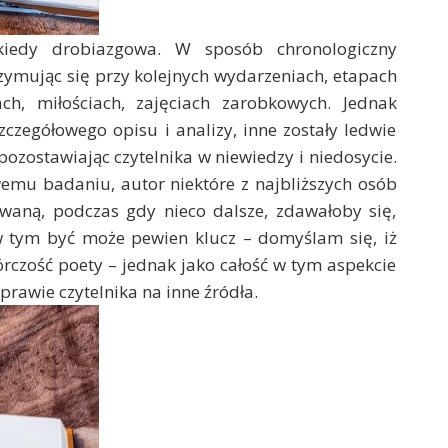
iekiedy drobiazgowa. W sposób chronologiczny
zymując się przy kolejnych wydarzeniach, etapach
ach, miłościach, zajęciach zarobkowych. Jednak
zczegółowego opisu i analizy, inne zostały ledwie
ozostawiając czytelnika w niewiedzy i niedosycie.
wemu badaniu, autor niektóre z najbliższych osób
owaną, podczas gdy nieco dalsze, zdawałoby się,
t w tym być może pewien klucz – domyślam się, iż
rczość poety – jednak jako całość w tym aspekcie
prawie czytelnika na inne źródła.