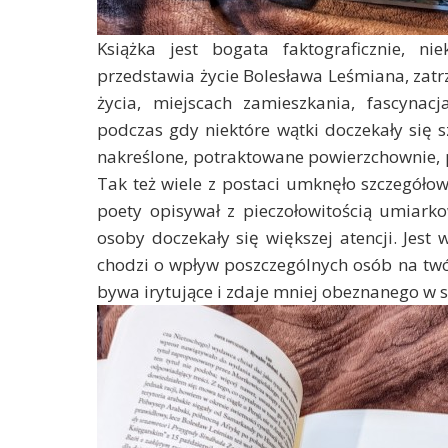
Książka jest bogata faktograficznie, n
przedstawia życie Bolesława Leśmiana, zatr
życia, miejscach zamieszkania, fascynacj
podczas gdy niektóre wątki doczekały się s
nakreślone, potraktowane powierzchownie, p
Tak też wiele z postaci umknęło szczegóło
poety opisywał z pieczołowitością umiark
osoby doczekały się większej atencji. Jes
chodzi o wpływ poszczególnych osób na twó
bywa irytujące i zdaje mniej obeznanego w s