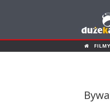
FILM
Bywal