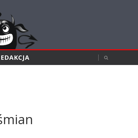
REDAKCJA
eśmian