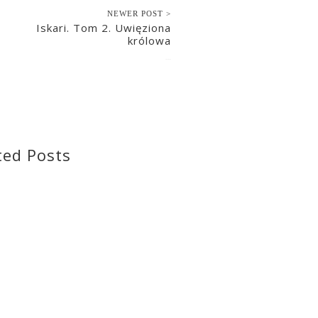
NEWER POST >
Iskari. Tom 2. Uwięziona
królowa
2022-02-01
ted Posts