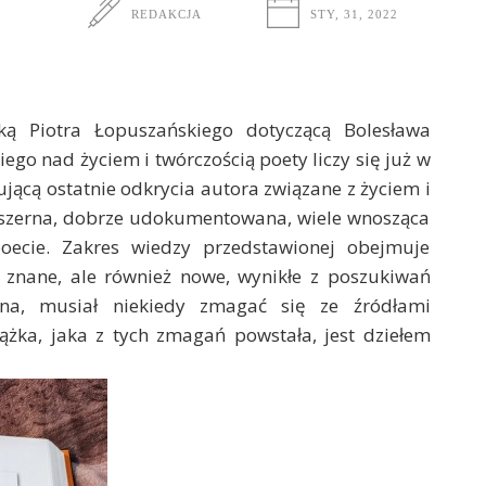
REDAKCJA
STY, 31, 2022
ążką Piotra Łopuszańskiego dotyczącą Bolesława
go nad życiem i twórczością poety liczy się już w
jącą ostatnie odkrycia autora związane z życiem i
obszerna, dobrze udokumentowana, wiele wnosząca
ecie. Zakres wiedzy przedstawionej obejmuje
j znane, ale również nowe, wynikłe z poszukiwań
na, musiał niekiedy zmagać się ze źródłami
ążka, jaka z tych zmagań powstała, jest dziełem