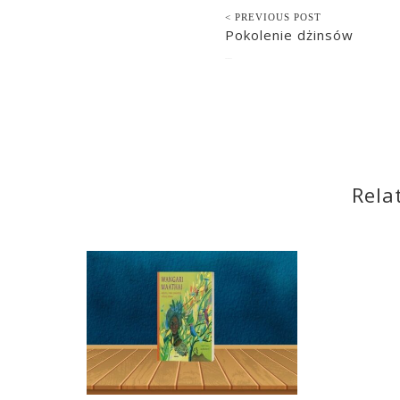
< PREVIOUS POST
Pokolenie dżinsów
2022-01-31
Rela