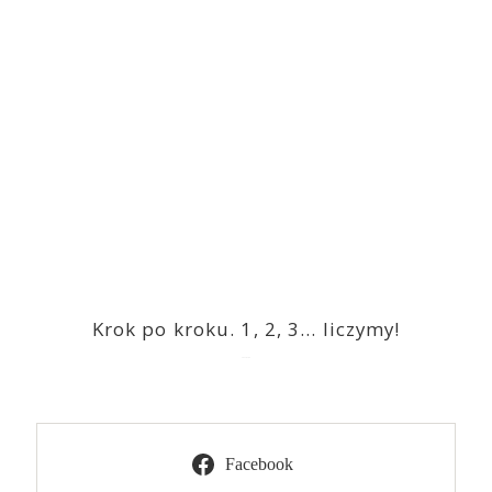
Krok po kroku. 1, 2, 3… liczymy!
2023-03-09
Facebook