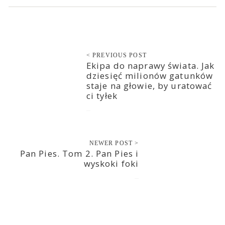
< PREVIOUS POST
Ekipa do naprawy świata. Jak
dziesięć milionów gatunków
staje na głowie, by uratować
ci tyłek
2022-02-14
NEWER POST >
Pan Pies. Tom 2. Pan Pies i
wyskoki foki
2022-02-15