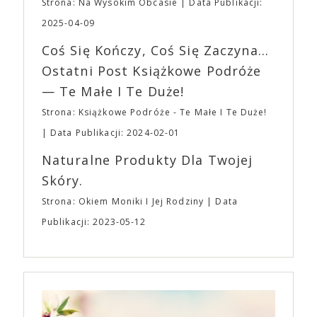
planujemy Strefę FoodTrucków. Życzymy Wam
Strona: Na Wysokim Obcasie
Data Publikacji:
osobisty film, który pozwolił mu w pełni podzielić
fantastycznego czasu oczekiwania na nadchodzącą
się z widzami swoimi lękami, wizją świata, a przede
2025-04-09
imprezę. W kwietniu widzimy się po raz kolejny w
wszystkim – swoim unikalnym poczuciem humoru.
EXPO XXI!
Coś Się Kończy, Coś Się Zaczyna...
„Bo się boi” w kinach od 21 kwietnia.
Ostatni Post Książkowe Podróże
— Te Małe I Te Duże!
Strona: Książkowe Podróże - Te Małe I Te Duże!
Data Publikacji: 2024-02-01
Naturalne Produkty Dla Twojej
Skóry.
Strona: Okiem Moniki I Jej Rodziny
Data
Publikacji: 2023-05-12