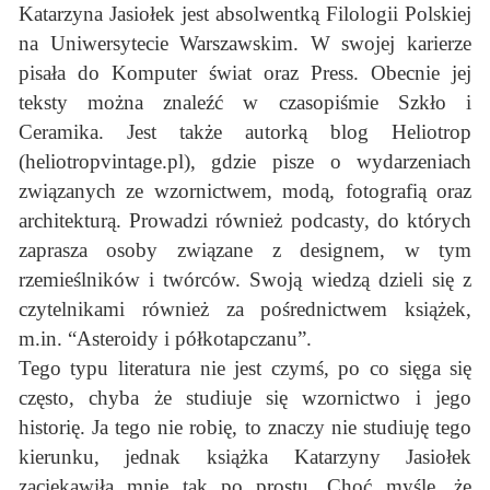
Katarzyna Jasiołek jest absolwentką Filologii Polskiej
na Uniwersytecie Warszawskim. W swojej karierze
pisała do Komputer świat oraz Press. Obecnie jej
teksty można znaleźć w czasopiśmie Szkło i
Ceramika. Jest także autorką blog Heliotrop
(heliotropvintage.pl), gdzie pisze o wydarzeniach
związanych ze wzornictwem, modą, fotografią oraz
architekturą. Prowadzi również podcasty, do których
zaprasza osoby związane z designem, w tym
rzemieślników i twórców. Swoją wiedzą dzieli się z
czytelnikami również za pośrednictwem książek,
m.in. “Asteroidy i półkotapczanu”.
Tego typu literatura nie jest czymś, po co sięga się
często, chyba że studiuje się wzornictwo i jego
historię. Ja tego nie robię, to znaczy nie studiuję tego
kierunku, jednak książka Katarzyny Jasiołek
zaciekawiła mnie tak po prostu. Choć myślę, że