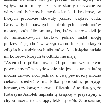
wpływ na to miały też liczne skarby ukrywane za
witrynami babcinych meblościanek i kredensy, w
których prababcie chowały jeszcze większe cuda.
Gros z tych barwnych i drobnych przedmiotów
niestety podzieliło smutny los, który zaprowadził je
do śmietnikowych kubłów, jednak nadal mogę
podziwiać je, choć w wersji czarno-białej na starych
zdjęciach z rodzinnych albumów. A ta książka nadała
im kolorów, których te odbitki nie mają.
“Asteroid i półkotapczan. O polskim wzornictwie
powojennym” zdecydowanie nie jest lekturą, z którą
można zarwać noc, jednak z całą pewnością można
ciekawe spędzić z nią kilka popołudni, popijając
herbatę, czy kawę z barwnej filiżanki. A to dlatego, że
Katarzyna Jasiołek napisała tę książkę w przystępny i,
chyba można to tak ująć, lekki sposób. Z treścią się