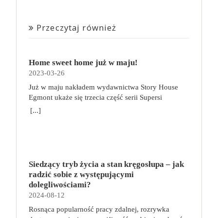
Przeczytaj również
Home sweet home już w maju!
2023-03-26
Już w maju nakładem wydawnictwa Story House
Egmont ukaże się trzecia część serii Supersi
scenarzysty Frederic Maupome. Ten tom nosi tytuł
[...]
Home sweet home. O czym tym razem poczytamy?
Troje dzieci z innej planety – Mat, Lili i Benji – są
obdarzone supermocami i wspomagane przez robota
o imieniu Al. Są rozdarte między chęcią
prowadzenia normalnego życia wśród ludzi a lękiem
Siedzący tryb życia a stan kręgosłupa – jak
przed odkryciem, kim są. W tej serii autorzy
radzić sobie z występującymi
podejmują takie tematy, jak poszukiwanie
dolegliwościami?
tożsamości, rodziny, samotności i odmienności pod
2024-08-12
przykrywką opowieści o superbohaterach. W
Rosnąca popularność pracy zdalnej, rozrywka
trzecim tomie rodzeństwo znalazło się w policyjnym