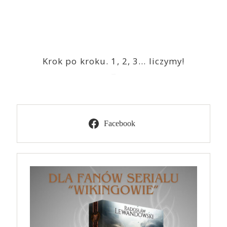
Krok po kroku. 1, 2, 3… liczymy!
2023-03-09
Facebook