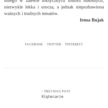
innego w zalewie toksycznych historii miłosnych,
niezwykle lekka i urocza, a jednak niepozbawiona
ważnych i trudnych tematów.
Irena Bujak
FACEBOOK
TWITTER
PINTEREST
< PREVIOUS POST
Klątwiarze
2022-02-28