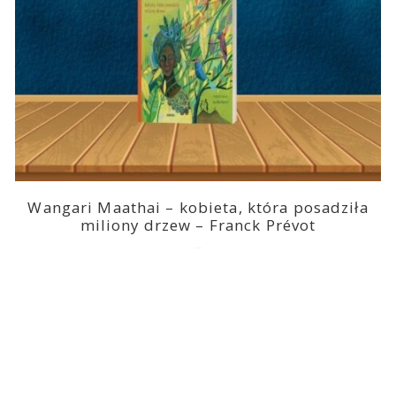
Wangari Maathai – kobieta, która posadziła
miliony drzew – Franck Prévot
2023-03-14