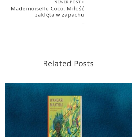
NEWER POST >
Mademoiselle Coco. Miłość
zaklęta w zapachu
2022-03-09
Related Posts