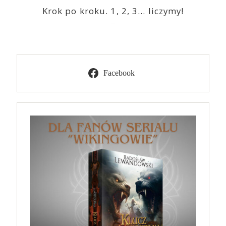
Krok po kroku. 1, 2, 3… liczymy!
2023-03-09
Facebook