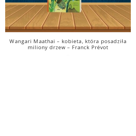
Wangari Maathai – kobieta, która posadziła
miliony drzew – Franck Prévot
2023-03-14