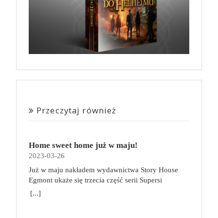
Przeczytaj również
Home sweet home już w maju!
2023-03-26
Już w maju nakładem wydawnictwa Story House
Egmont ukaże się trzecia część serii Supersi
scenarzysty Frederic Maupome. Ten tom nosi tytuł
[...]
Home sweet home. O czym tym razem poczytamy?
Troje dzieci z innej planety – Mat, Lili i Benji – są