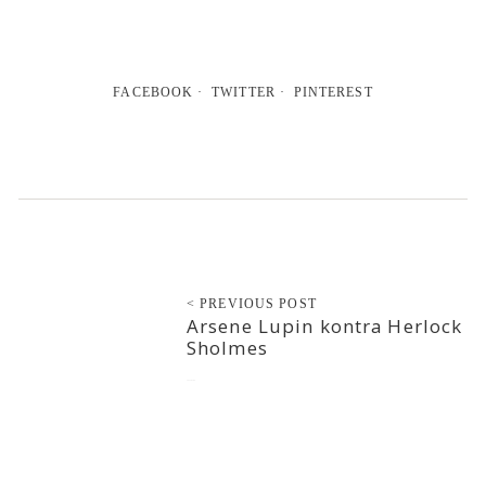
FACEBOOK
TWITTER
PINTEREST
< PREVIOUS POST
Arsene Lupin kontra Herlock
Sholmes
2022-03-08