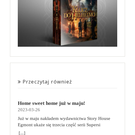
Przeczytaj również
Home sweet home już w maju!
2023-03-26
Już w maju nakładem wydawnictwa Story House
Egmont ukaże się trzecia część serii Supersi
scenarzysty Frederic Maupome. Ten tom nosi tytuł
[...]