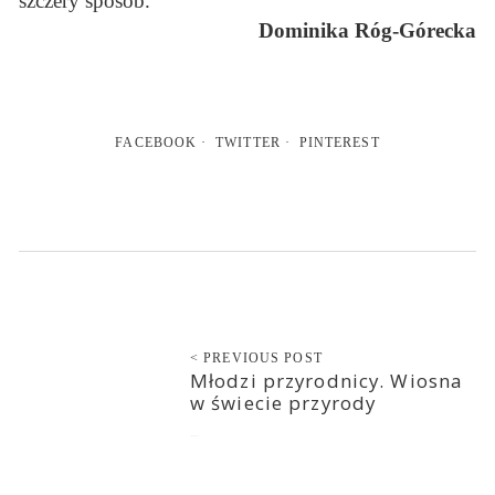
szczery sposób.
Dominika Róg-Górecka
FACEBOOK
TWITTER
PINTEREST
< PREVIOUS POST
Młodzi przyrodnicy. Wiosna
w świecie przyrody
2022-03-21