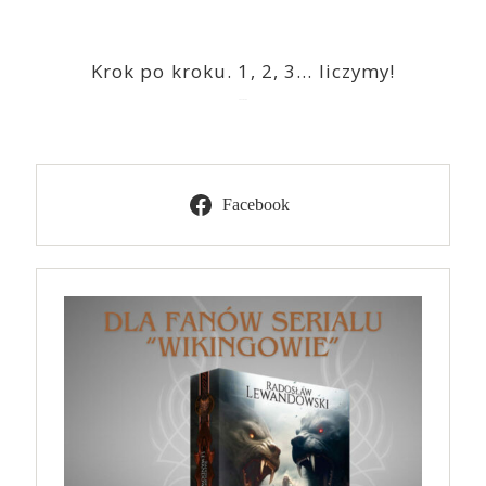
Krok po kroku. 1, 2, 3… liczymy!
2023-03-09
Facebook