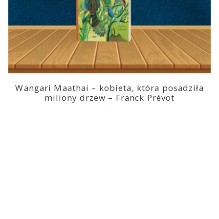
Wangari Maathai – kobieta, która posadziła
miliony drzew – Franck Prévot
2023-03-14