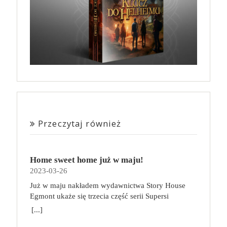
Przeczytaj również
Home sweet home już w maju!
2023-03-26
Już w maju nakładem wydawnictwa Story House
Egmont ukaże się trzecia część serii Supersi
scenarzysty Frederic Maupome. Ten tom nosi tytuł
[...]
Home sweet home. O czym tym razem poczytamy?