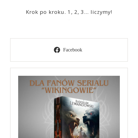
Krok po kroku. 1, 2, 3… liczymy!
2023-03-09
Facebook