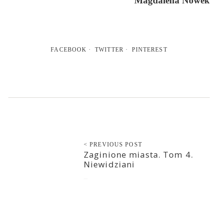
Magdalena Nowek
FACEBOOK
TWITTER
PINTEREST
< PREVIOUS POST
Zaginione miasta. Tom 4.
Niewidziani
2022-03-24