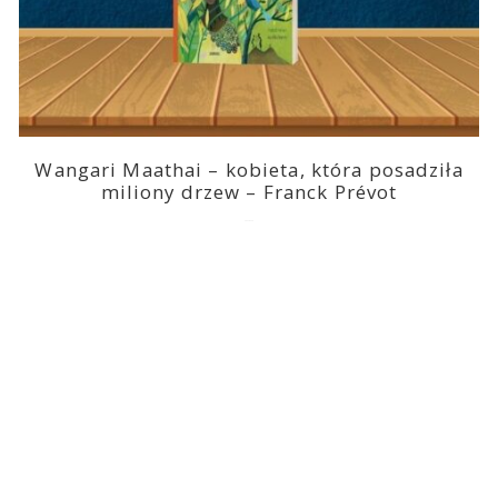
Wangari Maathai – kobieta, która posadziła
miliony drzew – Franck Prévot
2023-03-14