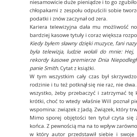
niesamowicie duże pieniądze i to go zgubiło.
chłopakami z zespołu odpuścili sobie tworze
podatki i znów zaczynał od zera.
Kariera telewizyjna dała mu możliwość no
bardziej kasowe tytuły i coraz większa rozp
Kiedy byłem sławny dzięki muzyce, fani nazy
była telewizja, ludzie wołali do mnie: Hej
rekordy kasowe premierze Dnia Niepodległo
panie Smith.
Cytat z książki.
W tym wszystkim cały czas był skrzywdzon
rodzinie i tu też potknął się nie raz, nie dwa
wszystko, żeby przebaczyć i zatrzymać tę 
krótki, choć to wtedy właśnie Will poznał pi
wspomina: związek z Jadą. Związek, który trw
Mimo sporej objętości ten tytuł czyta się
końca. Z pewnością ma na to wpływ zarówno j
w który autor przedstawił siebie i swoje 