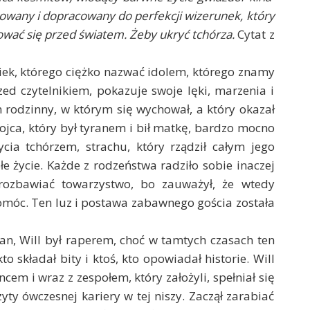
owany i dopracowany do perfekcji wizerunek, który
hować się przed światem. Żeby ukryć tchórza.
Cytat z
owiek, którego ciężko nazwać idolem, którego znamy
zed czytelnikiem, pokazuje swoje lęki, marzenia i
 rodzinny, w którym się wychował, a który okazał
jca, który był tyranem i bił matkę, bardzo mocno
cia tchórzem, strachu, który rządził całym jego
e życie. Każde z rodzeństwa radziło sobie inaczej
rozbawiać towarzystwo, bo zauważył, że wtedy
omóc. Ten luz i postawa zabawnego gościa została
kran, Will był raperem, choć w tamtych czasach ten
to składał bity i ktoś, kto opowiadał historie. Will
incem i wraz z zespołem, który założyli, spełniał się
ty ówczesnej kariery w tej niszy. Zaczął zarabiać