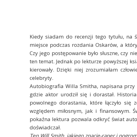
Kiedy siadam do recenzji tego tytułu, na 
miejsce podczas rozdania Oskarów, a który
Czy jego postępowanie było słuszne, czy ni
ten temat. Jednak po lekturze powyższej ks
kierowały. Dzięki niej zrozumiałam człowi
celebryty.
Autobiografia Willa Smitha, napisana przy
gdzie aktor urodził się i dorastał. Historia
powolnego dorastania, które łączyło się
względem miłosnym, jak i finansowym. Św
pokaźna lektura pozwala odkryć świat autor
doświadczał.
Ten Will Smith, jakiego znacie-raper i pogr