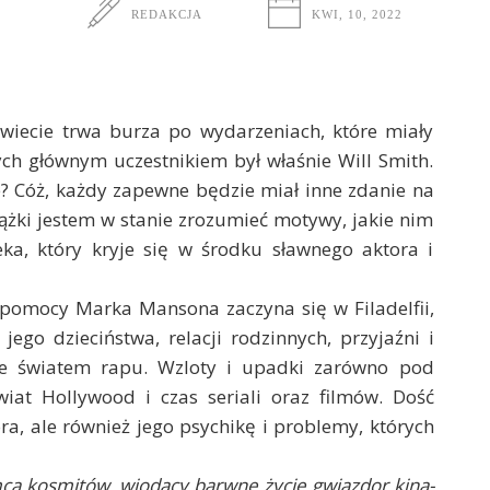
REDAKCJA
KWI, 10, 2022
świecie trwa burza po wydarzeniach, które miały
ch głównym uczestnikiem był właśnie Will Smith.
e? Cóż, każdy zapewne będzie miał inne zdanie na
iążki jestem w stanie zrozumieć motywy, jakie nim
eka, który kryje się w środku sławnego aktora i
 pomocy Marka Mansona zaczyna się w Filadelfii,
 jego dzieciństwa, relacji rodzinnych, przyjaźni i
 ze światem rapu. Wzloty i upadki zarówno pod
iat Hollywood i czas seriali oraz filmów. Dość
a, ale również jego psychikę i problemy, których
omca kosmitów, wiodący barwne życie gwiazdor kina-