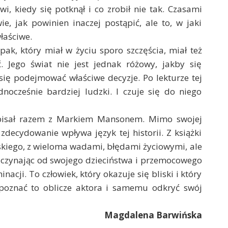
i, kiedy się potknął i co zrobił nie tak. Czasami
e, jak powinien inaczej postąpić, ale to, w jaki
łaściwe.
opak, który miał w życiu sporo szczęścia, miał też
. Jego świat nie jest jednak różowy, jakby się
się podejmować właściwe decyzje. Po lekturze tej
ednocześnie bardziej ludzki. I czuje się do niego
napisał razem z Markiem Mansonem. Mimo swojej
 zdecydowanie wpływa język tej historii. Z książki
skiego, z wieloma wadami, błędami życiowymi, ale
 zaczynając od swojego dzieciństwa i przemocowego
cji. To człowiek, który okazuje się bliski i który
 poznać to oblicze aktora i samemu odkryć swój
Magdalena Barwińska