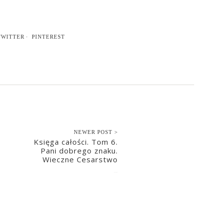
TWITTER
PINTEREST
NEWER POST >
Księga całości. Tom 6.
Pani dobrego znaku.
Wieczne Cesarstwo
2022-04-11