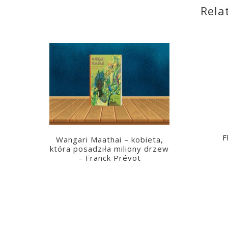
Rela
F
Wangari Maathai – kobieta,
która posadziła miliony drzew
– Franck Prévot
2023-03-14