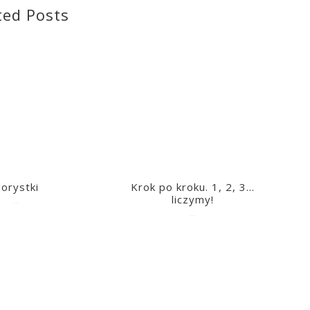
ted Posts
lorystki
Krok po kroku. 1, 2, 3…
liczymy!
2023-03-09
2023-03-09