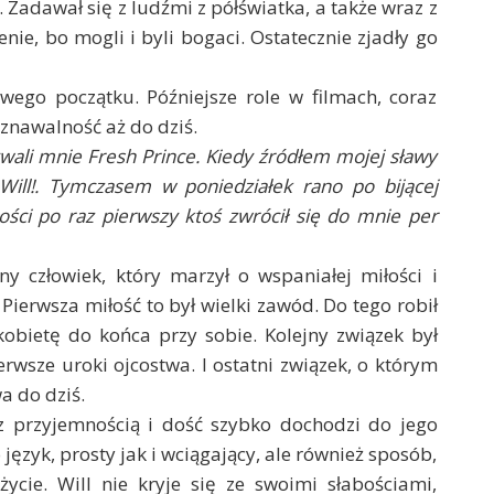
 Zadawał się z ludźmi z półświatka, a także wraz z
nie, bo mogli i byli bogaci. Ostatecznie zjadły go
wego początku. Późniejsze role w filmach, coraz
oznawalność aż do dziś.
wali mnie Fresh Prince. Kiedy źródłem mojej sławy
, Will!. Tymczasem w poniedziałek rano po bijącej
ści po raz pierwszy ktoś zwrócił się do mnie per
y człowiek, który marzył o wspaniałej miłości i
. Pierwsza miłość to był wielki zawód. Do tego robił
kobietę do końca przy sobie. Kolejny związek był
erwsze uroki ojcostwa. I ostatni związek, o którym
a do dziś.
 z przyjemnością i dość szybko dochodzi do jego
ęzyk, prosty jak i wciągający, ale również sposób,
życie. Will nie kryje się ze swoimi słabościami,