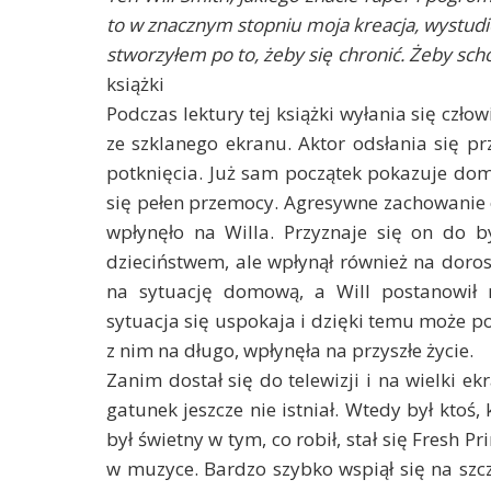
to w znacznym stopniu moja kreacja, wystudi
stworzyłem po to, żeby się chronić. Żeby sc
książki
Podczas lektury tej książki wyłania się czł
ze szklanego ekranu. Aktor odsłania się pr
potknięcia. Już sam początek pokazuje dom
się pełen przemocy. Agresywne zachowanie o
wpłynęło na Willa. Przyznaje się on do by
dzieciństwem, ale wpłynął również na dorosł
na sytuację domową, a Will postanowił 
sytuacja się uspokaja i dzięki temu może p
z nim na długo, wpłynęła na przyszłe życie.
Zanim dostał się do telewizji i na wielki e
gatunek jeszcze nie istniał. Wtedy był ktoś, k
był świetny w tym, co robił, stał się Fresh Pr
w muzyce. Bardzo szybko wspiął się na szczy