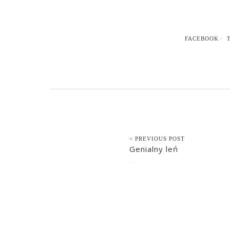
FACEBOOK
< PREVIOUS POST
Genialny leń
2022-04-10