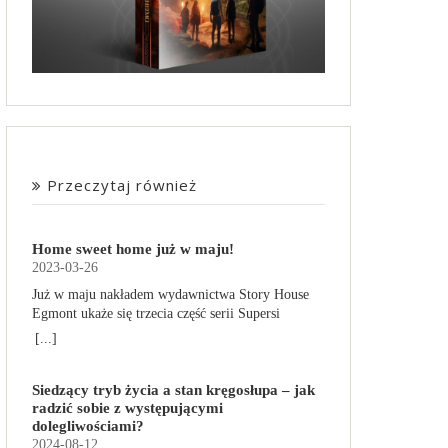
Przeczytaj również
Home sweet home już w maju!
2023-03-26
Już w maju nakładem wydawnictwa Story House
Egmont ukaże się trzecia część serii Supersi
scenarzysty Frederic Maupome. Ten tom nosi tytuł
[...]
Home sweet home. O czym tym razem poczytamy?
Troje dzieci z innej planety – Mat, Lili i Benji – są
Siedzący tryb życia a stan kręgosłupa – jak
obdarzone supermocami i wspomagane przez
radzić sobie z występującymi
robota o imieniu Al. Są rozdarte między chęcią
dolegliwościami?
prowadzenia normalnego życia wśród ludzi a
2024-08-12
lękiem przed odkryciem, kim są. W tej serii