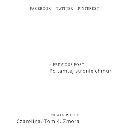
FACEBOOK
TWITTER
PINTEREST
< PREVIOUS POST
Po tamtej stronie chmur
2022-05-06
NEWER POST >
Czarolina. Tom 4. Zmora