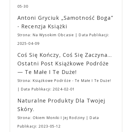
dotyczył jedynie tych, którzy z imprezy wyjść nie
jednego z najbardziej interesujących współczesnych
05-30
mogą lub nie powinni tego robić czyli Gości,
reżyserów, Ariego Astera, z Joaquinem Phoenixem
Wystawców i Obsługi. Na terenie hali nie zabraknie
Antoni Gryciuk „Samotność Boga”
(„Joker”, „Ona”) w swojej najbardziej zaskakującej
Waszych ulubionych Wystawców serwujących
roli. Twórca kultowych „Dziedzictwo. Hereditary” i
- Recenzja Książki
napoje oraz drobne przekąski a przed halą
„Midsommar. W biały dzień” zrealizował najbardziej
planujemy Strefę FoodTrucków. Życzymy Wam
Strona: Na Wysokim Obcasie
Data Publikacji:
osobisty film, który pozwolił mu w pełni podzielić
fantastycznego czasu oczekiwania na nadchodzącą
się z widzami swoimi lękami, wizją świata, a przede
2025-04-09
imprezę. W kwietniu widzimy się po raz kolejny w
wszystkim – swoim unikalnym poczuciem humoru.
EXPO XXI!
Coś Się Kończy, Coś Się Zaczyna...
„Bo się boi” w kinach od 21 kwietnia.
Ostatni Post Książkowe Podróże
— Te Małe I Te Duże!
Strona: Książkowe Podróże - Te Małe I Te Duże!
Data Publikacji: 2024-02-01
Naturalne Produkty Dla Twojej
Skóry.
Strona: Okiem Moniki I Jej Rodziny
Data
Publikacji: 2023-05-12