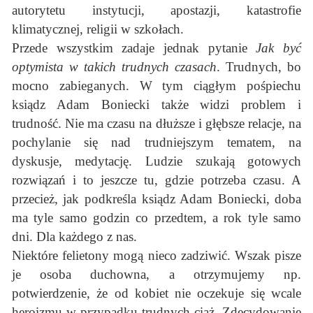
autorytetu instytucji, apostazji, katastrofie
klimatycznej, religii w szkołach.
Przede wszystkim zadaje jednak pytanie
Jak być
optymista w takich trudnych czasach
. Trudnych, bo
mocno zabieganych. W tym ciągłym pośpiechu
ksiądz Adam Boniecki także widzi problem i
trudność. Nie ma czasu na dłuższe i głębsze relacje, na
pochylanie się nad trudniejszym tematem, na
dyskusje, medytację. Ludzie szukają gotowych
rozwiązań i to jeszcze tu, gdzie potrzeba czasu. A
przecież, jak podkreśla ksiądz Adam Boniecki, doba
ma tyle samo godzin co przedtem, a rok tyle samo
dni. Dla każdego z nas.
Niektóre felietony mogą nieco zadziwić. Wszak pisze
je osoba duchowna, a otrzymujemy np.
potwierdzenie, że od kobiet nie oczekuje się wcale
heroizmu w przypadku trudnych ciąż. Zdecydowanie