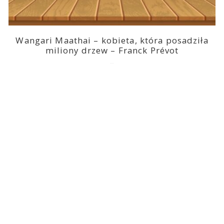
Wangari Maathai – kobieta, która posadziła
miliony drzew – Franck Prévot
2023-03-14