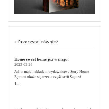
Przeczytaj również
Home sweet home już w maju!
2023-03-26
Już w maju nakładem wydawnictwa Story House
Egmont ukaże się trzecia część serii Supersi
scenarzysty Frederic Maupome. Ten tom nosi tytuł
[...]
Home sweet home. O czym tym razem poczytamy?
Troje dzieci z innej planety – Mat, Lili i Benji – są
obdarzone supermocami i wspomagane przez robota
o imieniu Al. Są rozdarte między chęcią
prowadzenia normalnego życia wśród ludzi a lękiem