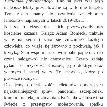
Tygodnika powszechnego
. Raz na jakiś czas jego
najlepsze teksty prezentowane są w formie książki.
Tym razem mamy do czynienia ze zbiorem
felietonów napisanych w latach 2019-2021.
Nie są to teksty, do jakich przyzwyczaiły nas
kościelne kazania. Ksiądz Adam Boniecki traktuje
wiarę na serio i stara się zrozumieć każdego
człowieka, co wiąże się zarówno z pochwałą, jak i
krytyką. Sam wspomina, że woli palić papierosy (co
czyni nałogowo) niż czarownice. Często zadaje
pytania o przyszłość Kościoła, jego doktryn oraz
wiernych i samej wiary. To człowiek, który po
pierwsze rozmyśla.
Dostajemy do rąk zbiór felietonów dotyczących
najaktualniejszych spraw: pandemii, szczepionek,
komunii na rękę, rozliczania z Kościoła w Polsce i na
świecie z przestępstw molestowania, spadku