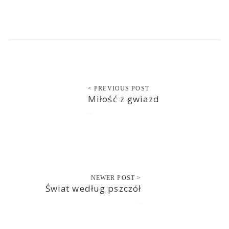
< PREVIOUS POST
Miłość z gwiazd
2022-05-17
NEWER POST >
Świat według pszczół
2022-05-18