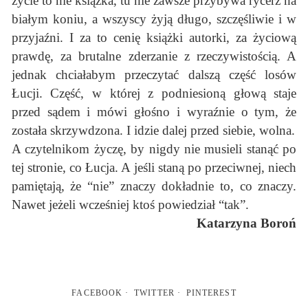
życie to nie książka, tu nie zawsze przybywa rycerz na
białym koniu, a wszyscy żyją długo, szczęśliwie i w
przyjaźni. I za to cenię książki autorki, za życiową
prawdę, za brutalne zderzanie z rzeczywistością. A
jednak chciałabym przeczytać dalszą część losów
Łucji. Część, w której z podniesioną głową staje
przed sądem i mówi głośno i wyraźnie o tym, że
została skrzywdzona. I idzie dalej przed siebie, wolna.
A czytelnikom życzę, by nigdy nie musieli stanąć po
tej stronie, co Łucja. A jeśli staną po przeciwnej, niech
pamiętają, że “nie” znaczy dokładnie to, co znaczy.
Nawet jeżeli wcześniej ktoś powiedział “tak”.
Katarzyna Boroń
FACEBOOK
TWITTER
PINTEREST