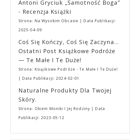
Wystawców i Obsługi. Na terenie hali nie zabraknie
Antoni Gryciuk „Samotność Boga”
(„Joker”, „Ona”) w swojej najbardziej zaskakującej
Waszych ulubionych Wystawców serwujących
roli. Twórca kultowych „Dziedzictwo. Hereditary” i
- Recenzja Książki
napoje oraz drobne przekąski a przed halą
„Midsommar. W biały dzień” zrealizował najbardziej
planujemy Strefę FoodTrucków. Życzymy Wam
Strona: Na Wysokim Obcasie
Data Publikacji:
osobisty film, który pozwolił mu w pełni podzielić
fantastycznego czasu oczekiwania na nadchodzącą
się z widzami swoimi lękami, wizją świata, a przede
2025-04-09
imprezę. W kwietniu widzimy się po raz kolejny w
wszystkim – swoim unikalnym poczuciem humoru.
EXPO XXI!
Coś Się Kończy, Coś Się Zaczyna...
„Bo się boi” w kinach od 21 kwietnia.
Ostatni Post Książkowe Podróże
— Te Małe I Te Duże!
Strona: Książkowe Podróże - Te Małe I Te Duże!
Data Publikacji: 2024-02-01
Naturalne Produkty Dla Twojej
Skóry.
Strona: Okiem Moniki I Jej Rodziny
Data
Publikacji: 2023-05-12