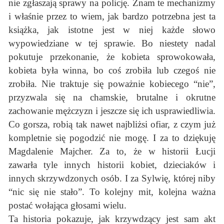
nie zgłaszają sprawy na policję. Znam te mechanizmy
i właśnie przez to wiem, jak bardzo potrzebna jest ta
książka, jak istotne jest w niej każde słowo
wypowiedziane w tej sprawie. Bo niestety nadal
pokutuje przekonanie, że kobieta sprowokowała,
kobieta była winna, bo coś zrobiła lub czegoś nie
zrobiła. Nie traktuje się poważnie kobiecego “nie”,
przyzwala się na chamskie, brutalne i okrutne
zachowanie mężczyzn i jeszcze się ich usprawiedliwia.
Co gorsza, robią tak nawet najbliżsi ofiar, z czym już
kompletnie się pogodzić nie mogę. I za to dziękuję
Magdalenie Majcher. Za to, że w historii Łucji
zawarła tyle innych historii kobiet, dzieciaków i
innych skrzywdzonych osób. I za Sylwię, której niby
“nic się nie stało”. To kolejny mit, kolejna ważna
postać wołająca głosami wielu.
Ta historia pokazuje, jak krzywdzący jest sam akt