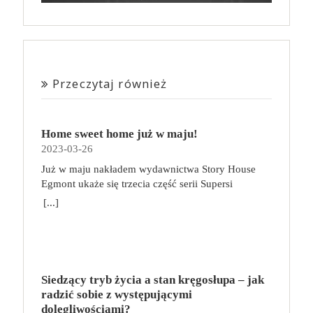
Przeczytaj również
Home sweet home już w maju!
2023-03-26
Już w maju nakładem wydawnictwa Story House
Egmont ukaże się trzecia część serii Supersi
scenarzysty Frederic Maupome. Ten tom nosi tytuł
[...]
Home sweet home. O czym tym razem poczytamy?
Troje dzieci z innej planety – Mat, Lili i Benji – są
obdarzone supermocami i wspomagane przez robota
o imieniu Al. Są rozdarte między chęcią
prowadzenia normalnego życia wśród ludzi a lękiem
Siedzący tryb życia a stan kręgosłupa – jak
przed odkryciem, kim są. W tej serii autorzy
radzić sobie z występującymi
podejmują takie tematy, jak poszukiwanie
dolegliwościami?