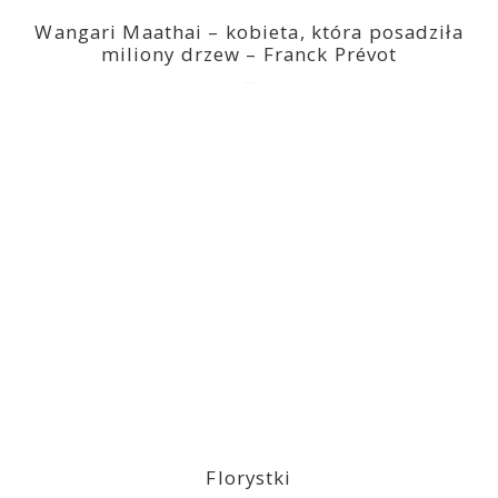
Wangari Maathai – kobieta, która posadziła
miliony drzew – Franck Prévot
2023-03-14
Florystki