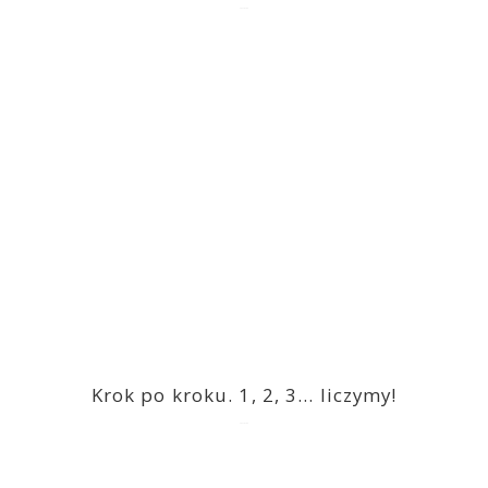
2023-03-09
Krok po kroku. 1, 2, 3… liczymy!
2023-03-09