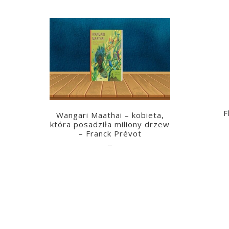
F
Wangari Maathai – kobieta,
która posadziła miliony drzew
– Franck Prévot
2023-03-14