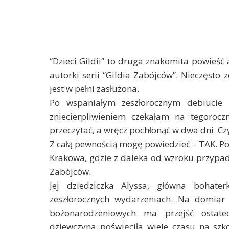
“Dzieci Gildii” to druga znakomita powieść 
autorki serii “Gildia Zabójców”. Nieczęsto 
jest w pełni zasłużona.
Po wspaniałym zeszłorocznym debiucie p
zniecierpliwieniem czekałam na tegorocz
przeczytać, a wręcz pochłonąć w dwa dni. Czy
Z całą pewnością mogę powiedzieć – TAK. P
Krakowa, gdzie z daleka od wzroku przypadko
Zabójców.
Jej dziedziczka Alyssa, główna bohate
zeszłorocznych wydarzeniach. Na domiar z
bożonarodzeniowych ma przejść ostate
dziewczyna poświęciła wiele czasu na szk