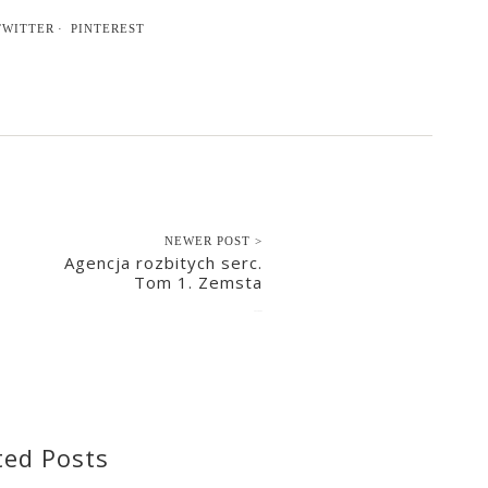
TWITTER
PINTEREST
NEWER POST >
Agencja rozbitych serc.
Tom 1. Zemsta
2022-06-02
ted Posts