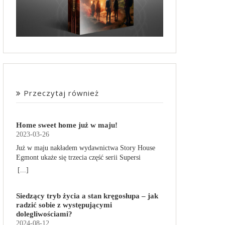
Przeczytaj również
Home sweet home już w maju!
2023-03-26
Już w maju nakładem wydawnictwa Story House
Egmont ukaże się trzecia część serii Supersi
scenarzysty Frederic Maupome. Ten tom nosi tytuł
[...]
Home sweet home. O czym tym razem poczytamy?
Troje dzieci z innej planety – Mat, Lili i Benji – są
Siedzący tryb życia a stan kręgosłupa – jak
obdarzone supermocami i wspomagane przez
radzić sobie z występującymi
robota o imieniu Al. Są rozdarte między chęcią
dolegliwościami?
prowadzenia normalnego życia wśród ludzi a
2024-08-12
lękiem przed odkryciem, kim są. W tej serii