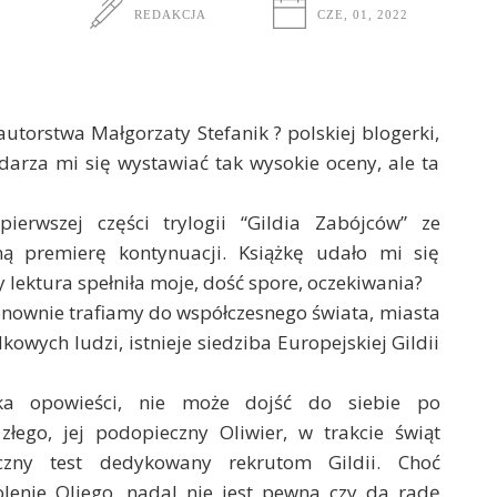
REDAKCJA
CZE, 01, 2022
autorstwa Małgorzaty Stefanik ? polskiej blogerki,
zdarza mi się wystawiać tak wysokie oceny, ale ta
ierwszej części trylogii “Gildia Zabójców” ze
ną premierę kontynuacji. Książkę udało mi się
 lektura spełniła moje, dość spore, oczekiwania?
onownie trafiamy do współczesnego świata, miasta
wych ludzi, istnieje siedziba Europejskiej Gildii
rka opowieści, nie może dojść do siebie po
łego, jej podopieczny Oliwier, w trakcie świąt
czny test dedykowany rekrutom Gildii. Choć
olenie Oliego, nadal nie jest pewna czy da radę