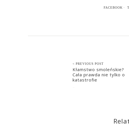
FACEBOOK
< PREVIOUS POST
Kłamstwo smoleńskie?
Cała prawda nie tylko o
katastrofie
2022-05-31
Rela