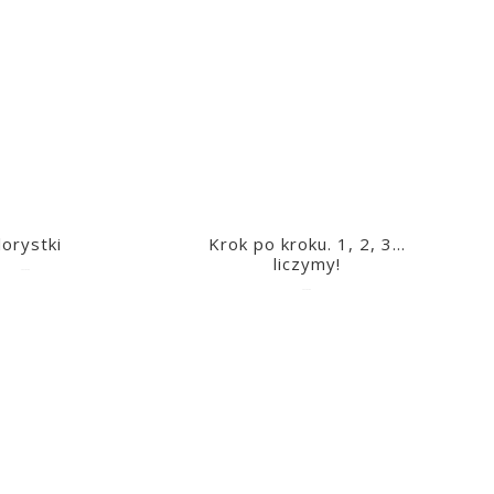
lorystki
Krok po kroku. 1, 2, 3…
liczymy!
2023-03-09
2023-03-09