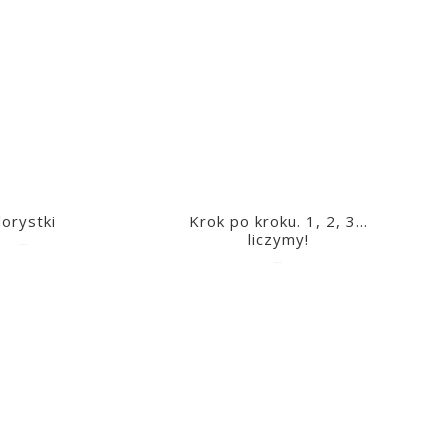
lorystki
Krok po kroku. 1, 2, 3…
liczymy!
2023-03-09
2023-03-09