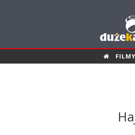
FILM
Haj