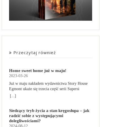
Przeczytaj również
Home sweet home już w maju!
2023-03-26
Już w maju nakładem wydawnictwa Story House
Egmont ukaże się trzecia część serii Supersi
scenarzysty Frederic Maupome. Ten tom nosi tytuł
[...]
Home sweet home. O czym tym razem poczytamy?
Troje dzieci z innej planety – Mat, Lili i Benji – są
Siedzący tryb życia a stan kręgosłupa – jak
obdarzone supermocami i wspomagane przez
radzić sobie z występującymi
robota o imieniu Al. Są rozdarte między chęcią
dolegliwościami?
prowadzenia normalnego życia wśród ludzi a
2024-08-12
lękiem przed odkryciem, kim są. W tej serii