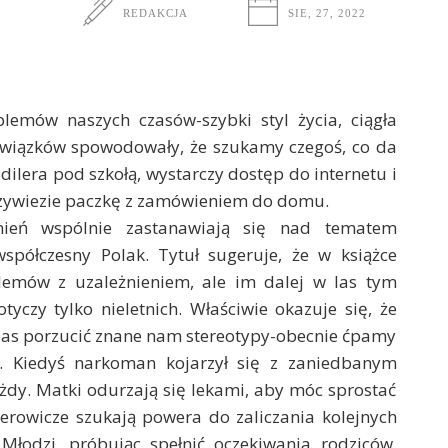
REDAKCJA
SIE, 27, 2022
lemów naszych czasów-szybki styl życia, ciągła
owiązków spowodowały, że szukamy czegoś, co da
ilera pod szkołą, wystarczy dostęp do internetu i
przywiezie paczkę z zamówieniem do domu.
żnień wspólnie zastanawiają się nad tematem
spółczesny Polak. Tytuł sugeruje, że w książce
lemów z uzależnieniem, ale im dalej w las tym
yczy tylko nieletnich. Właściwie okazuje się, że
zas porzucić znane nam stereotypy-obecnie ćpamy
ka. Kiedyś narkoman kojarzył się z zaniedbanym
żdy. Matki odurzają się lekami, aby móc sprostać
erowicze szukają powera do zaliczania kolejnych
 Młodzi, próbując spełnić oczekiwania rodziców,