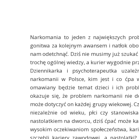
Narkomania to jeden z największych prob
gonitwa za kolejnym awansem i natłok ob
nam odetchnąć. Dziś nie musimy już szukać d
trochę ogólnej wiedzy, a kurier wygodnie 
Dziennikarka i psychoterapeutka uzale
narkomanii w Polsce, kim jest i co ćpa w
omawiany będzie temat dzieci i ich prob
okazuje się, że problem narkomanii nie dot
może dotyczyć on każdej grupy wiekowej. C
niezależnie od wieku, płci czy stanowis
nastolatkiem na dworcu, dziś ćpać może ka
wysokim oczekiwaniom społeczeństwa, kari
szczebli kariery zawodowej, a nastolatki?