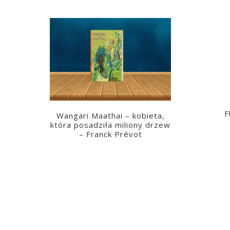
F
Wangari Maathai – kobieta,
która posadziła miliony drzew
– Franck Prévot
2023-03-14