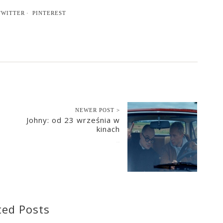
TWITTER
PINTEREST
NEWER POST >
Johny: od 23 września w
kinach
2022-08-27
ted Posts