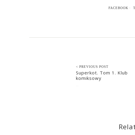
FACEBOOK
< PREVIOUS POST
Superkot. Tom 1. Klub
komiksowy
2022-08-24
Rela