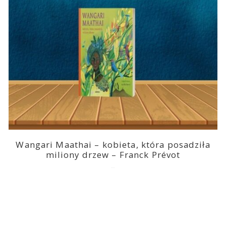
Wangari Maathai – kobieta, która posadziła
miliony drzew – Franck Prévot
2023-03-14