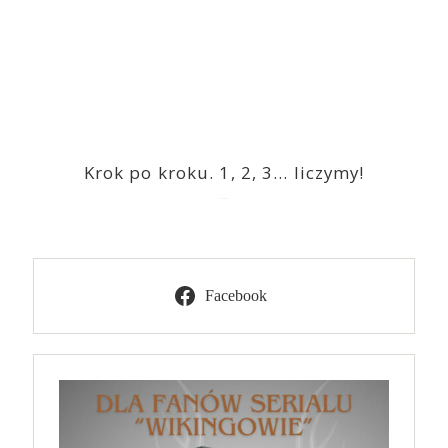
Krok po kroku. 1, 2, 3… liczymy!
2023-03-09
Facebook