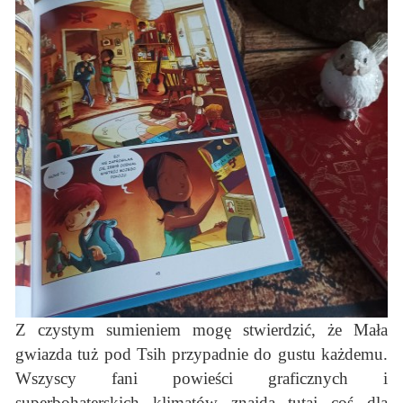
Z czystym sumieniem mogę stwierdzić, że Mała
gwiazda tuż pod Tsih przypadnie do gustu każdemu.
Wszyscy fani powieści graficznych i
superbohaterskich klimatów znajdą tutaj coś dla