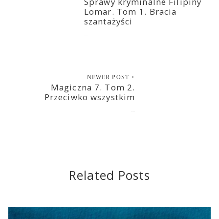
Sprawy kryminalne Filipiny
Lomar. Tom 1. Bracia
szantażyści
2022-09-06
NEWER POST >
Magiczna 7. Tom 2.
Przeciwko wszystkim
2022-09-06
Related Posts