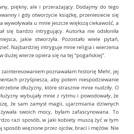
owny, piękny, ale i przerażający. Dodajmy do tego
awanny i gdy otworzycie książkę, przeniesiecie się
a wywoływała u mnie jeszcze większą ciekawość, a
 się bardzo intrygujący. Autorka nie odsłoniła
iejsca, jakie stworzyła. Pozostało wiele pytań,
eć. Najbardziej intryguje mnie religia i wierzenia
 w dużej wierze opiera się na tej “pogańskiej”.
Z zainteresowaniem poznawałam historię Mehr, jej
mentach przyśpiesza, aby potem niespodziewanie
zebne dłużyzny, które strasznie mnie nudziły. O
 dłużyzny wybujały mnie z rytmu i powodowały, że
szę, że sam zamysł magii, ujarzmiania dziwnych
 używała swoich mocy, byłam zafascynowana. To
rdzo razi sposób, w jaki kobiety muszą żyć w tym
j sposób więzione przez ojców, braci i mężów. Nie