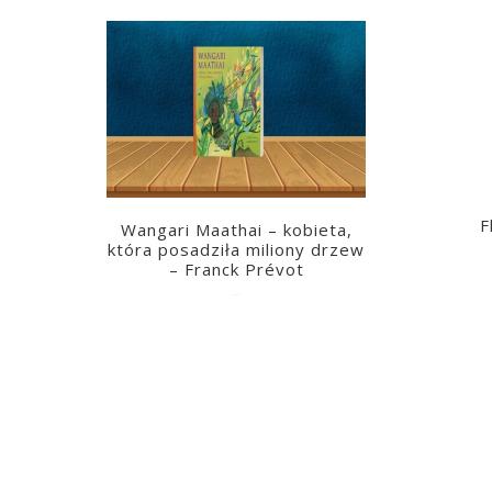
F
Wangari Maathai – kobieta,
która posadziła miliony drzew
– Franck Prévot
2023-03-14