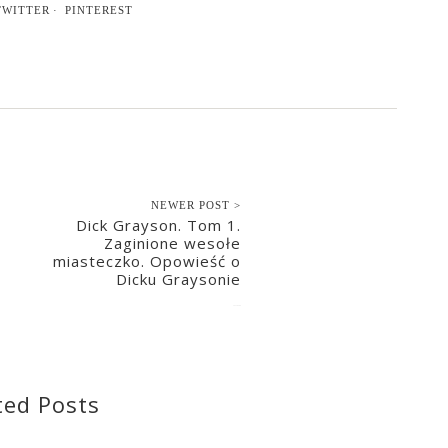
TWITTER
PINTEREST
NEWER POST >
Dick Grayson. Tom 1.
Zaginione wesołe
miasteczko. Opowieść o
Dicku Graysonie
2022-09-08
ted Posts