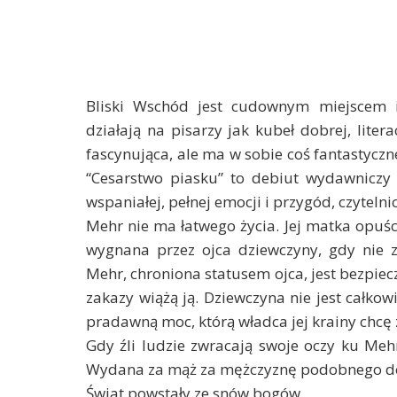
Bliski Wschód jest cudownym miejscem in
działają na pisarzy jak kubeł dobrej, liter
fascynująca, ale ma w sobie coś fantastyczn
“Cesarstwo piasku” to debiut wydawniczy 
wspaniałej, pełnej emocji i przygód, czytelni
Mehr nie ma łatwego życia. Jej matka opuścił
wygnana przez ojca dziewczyny, gdy nie z
Mehr, chroniona statusem ojca, jest bezpiec
zakazy wiążą ją. Dziewczyna nie jest całkow
pradawną moc, którą władca jej krainy chcę zn
Gdy źli ludzie zwracają swoje oczy ku Meh
Wydana za mąż za mężczyznę podobnego do n
Świat powstały ze snów bogów.