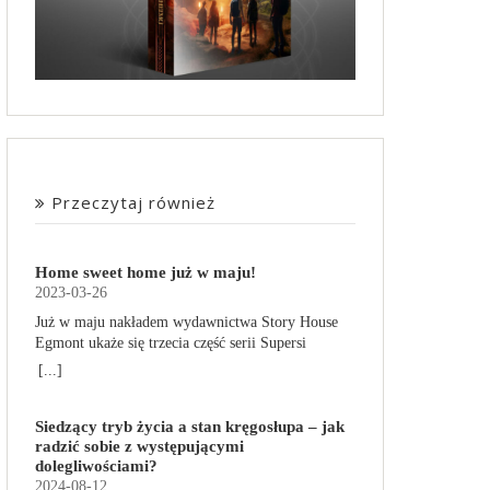
Przeczytaj również
Home sweet home już w maju!
2023-03-26
Już w maju nakładem wydawnictwa Story House
Egmont ukaże się trzecia część serii Supersi
scenarzysty Frederic Maupome. Ten tom nosi tytuł
[...]
Home sweet home. O czym tym razem poczytamy?
Troje dzieci z innej planety – Mat, Lili i Benji – są
Siedzący tryb życia a stan kręgosłupa – jak
obdarzone supermocami i wspomagane przez
radzić sobie z występującymi
robota o imieniu Al. Są rozdarte między chęcią
dolegliwościami?
prowadzenia normalnego życia wśród ludzi a
2024-08-12
lękiem przed odkryciem, kim są. W tej serii