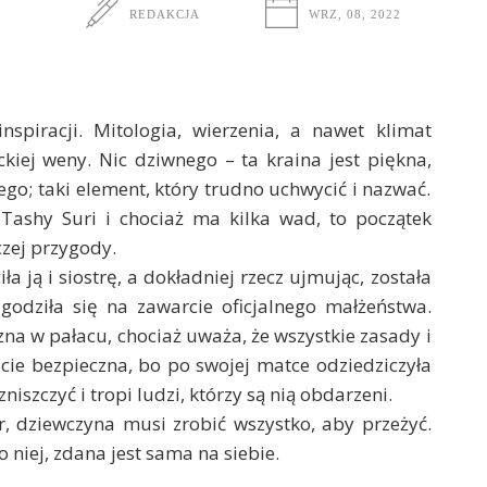
REDAKCJA
WRZ, 08, 2022
spiracji. Mitologia, wierzenia, a nawet klimat
ackiej weny. Nic dziwnego – ta kraina jest piękna,
ego; taki element, który trudno uchwycić i nazwać.
Tashy Suri i chociaż ma kilka wad, to początek
czej przygody.
a ją i siostrę, a dokładniej rzecz ujmując, została
godziła się na zawarcie oficjalnego małżeństwa.
zna w pałacu, chociaż uważa, że wszystkie zasady i
icie bezpieczna, bo po swojej matce odziedziczyła
iszczyć i tropi ludzi, którzy są nią obdarzeni.
r, dziewczyna musi zrobić wszystko, aby przeżyć.
iej, zdana jest sama na siebie.