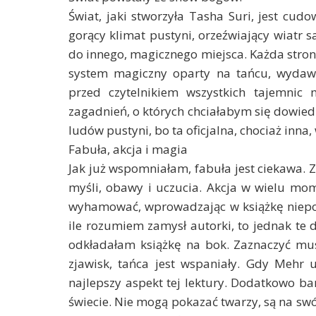
Świat, jaki stworzyła Tasha Suri, jest cud
gorący klimat pustyni, orzeźwiający wiatr s
do innego, magicznego miejsca. Każda stron
system magiczny oparty na tańcu, wydawał
przed czytelnikiem wszystkich tajemnic m
zagadnień, o których chciałabym się dowiedzi
ludów pustyni, bo ta oficjalna, chociaż inna,
Fabuła, akcja i magia
Jak już wspomniałam, fabuła jest ciekawa. 
myśli, obawy i uczucia. Akcja w wielu mo
wyhamować, wprowadzając w książkę niepotr
ile rozumiem zamysł autorki, to jednak te
odkładałam książkę na bok. Zaznaczyć mu
zjawisk, tańca jest wspaniały. Gdy Mehr
najlepszy aspekt tej lektury. Dodatkowo ba
świecie. Nie mogą pokazać twarzy, są na swó