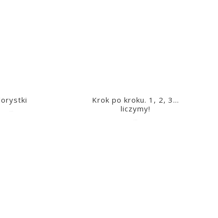
lorystki
Krok po kroku. 1, 2, 3…
liczymy!
2023-03-09
2023-03-09