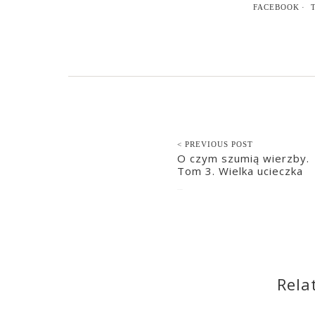
FACEBOOK
< PREVIOUS POST
O czym szumią wierzby.
Tom 3. Wielka ucieczka
2022-09-07
Rela