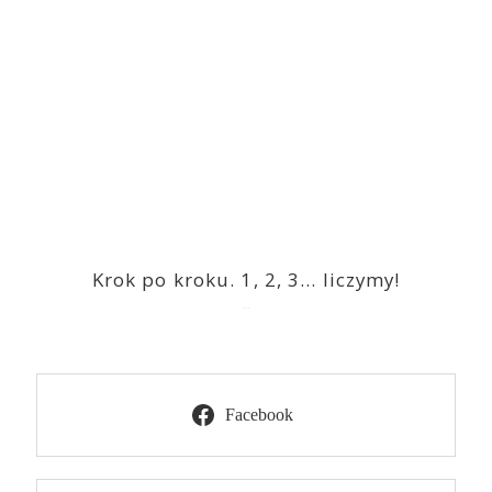
Krok po kroku. 1, 2, 3… liczymy!
2023-03-09
Facebook