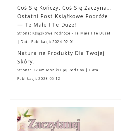
imprezę. W kwietniu widzimy się po raz kolejny w
wszystkim – swoim unikalnym poczuciem humoru.
EXPO XXI!
Coś Się Kończy, Coś Się Zaczyna...
„Bo się boi” w kinach od 21 kwietnia.
Ostatni Post Książkowe Podróże
— Te Małe I Te Duże!
Strona: Książkowe Podróże - Te Małe I Te Duże!
Data Publikacji: 2024-02-01
Naturalne Produkty Dla Twojej
Skóry.
Strona: Okiem Moniki I Jej Rodziny
Data
Publikacji: 2023-05-12