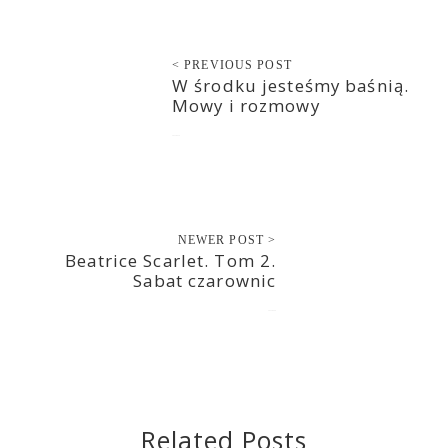
< PREVIOUS POST
W środku jesteśmy baśnią.
Mowy i rozmowy
2022-09-19
NEWER POST >
Beatrice Scarlet. Tom 2.
Sabat czarownic
2022-09-20
Related Posts