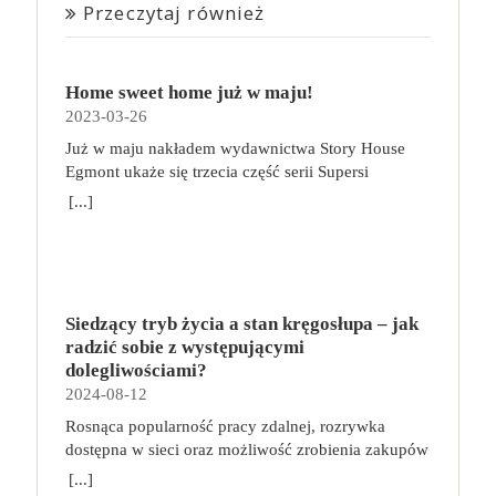
Przeczytaj również
Home sweet home już w maju!
2023-03-26
Już w maju nakładem wydawnictwa Story House
Egmont ukaże się trzecia część serii Supersi
scenarzysty Frederic Maupome. Ten tom nosi tytuł
[...]
Home sweet home. O czym tym razem poczytamy?
Troje dzieci z innej planety – Mat, Lili i Benji – są
obdarzone supermocami i wspomagane przez robota
o imieniu Al. Są rozdarte między chęcią
prowadzenia normalnego życia wśród ludzi a lękiem
Siedzący tryb życia a stan kręgosłupa – jak
przed odkryciem, kim są. W tej serii autorzy
radzić sobie z występującymi
podejmują takie tematy, jak poszukiwanie
dolegliwościami?
tożsamości, rodziny, samotności i odmienności pod
2024-08-12
przykrywką opowieści o superbohaterach. W
Rosnąca popularność pracy zdalnej, rozrywka
trzecim tomie rodzeństwo znalazło się w policyjnym
dostępna w sieci oraz możliwość zrobienia zakupów
potrzasku. Dzieci są ścigane, dlatego będą musiały
online sprawiają, że zmniejsza się nasza aktywność
opuścić swój dom i znaleźć nowe schronienie…
[...]
fizyczna. Coraz więcej siedzimy, już nie tylko w