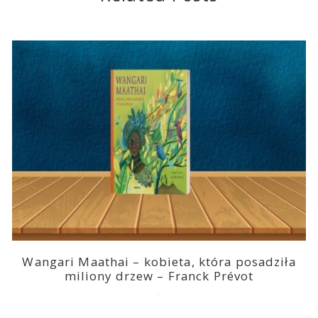
Wangari Maathai – kobieta, która posadziła
miliony drzew – Franck Prévot
2023-03-14