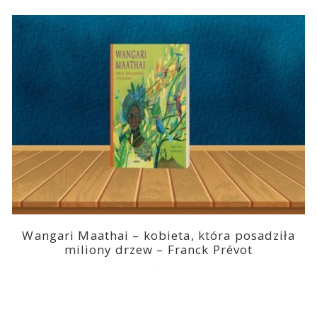
Wangari Maathai – kobieta, która posadziła
miliony drzew – Franck Prévot
2023-03-14