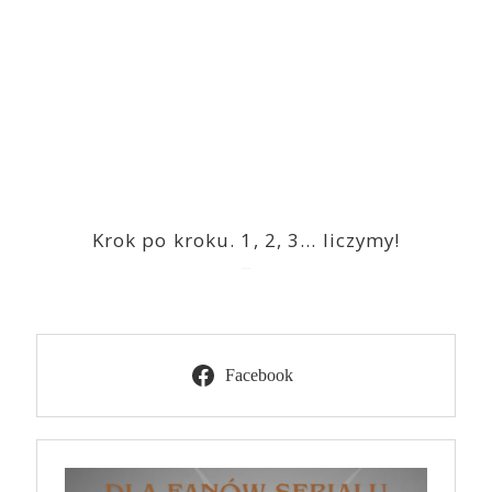
Krok po kroku. 1, 2, 3… liczymy!
2023-03-09
Facebook