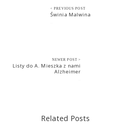
< PREVIOUS POST
Świnia Malwina
2022-10-19
NEWER POST >
Listy do A. Mieszka z nami
Alzheimer
2022-10-20
Related Posts