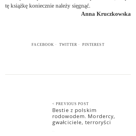
tę książkę koniecznie należy sięgnąć.
Anna Kruczkowska
FACEBOOK
TWITTER
PINTEREST
< PREVIOUS POST
Bestie z polskim
rodowodem. Mordercy,
gwałciciele, terroryści
2022-10-27