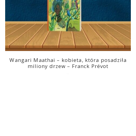
Wangari Maathai – kobieta, która posadziła
miliony drzew – Franck Prévot
2023-03-14