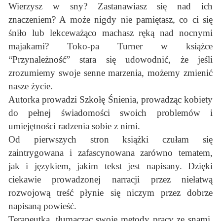
Wierzysz w sny? Zastanawiasz się nad ich
znaczeniem? A może nigdy nie pamiętasz, co ci się
śniło lub lekceważąco machasz ręką nad nocnymi
majakami? Toko-pa Turner w książce
“Przynależność” stara się udowodnić, że jeśli
zrozumiemy swoje senne marzenia, możemy zmienić
nasze życie.
Autorka prowadzi Szkołę Śnienia, prowadząc kobiety
do pełnej świadomości swoich problemów i
umiejętności radzenia sobie z nimi.
Od pierwszych stron książki czułam się
zaintrygowana i zafascynowana zarówno tematem,
jak i językiem, jakim tekst jest napisany. Dzięki
ciekawie prowadzonej narracji przez niełatwą
rozwojową treść płynie się niczym przez dobrze
napisaną powieść.
Terapeutka, tłumacząc swoje metody pracy ze snami,