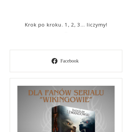
Krok po kroku. 1, 2, 3… liczymy!
2023-03-09
Facebook