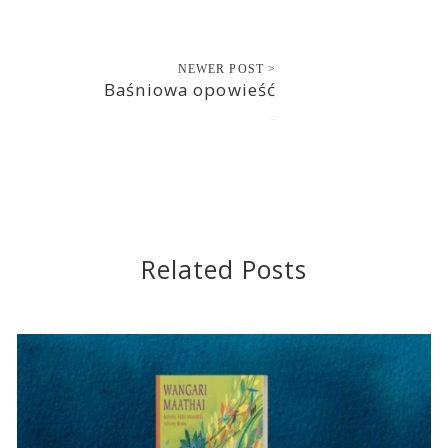
NEWER POST >
Baśniowa opowieść
2022-10-28
Related Posts