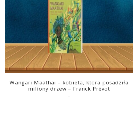
Wangari Maathai – kobieta, która posadziła
miliony drzew – Franck Prévot
2023-03-14