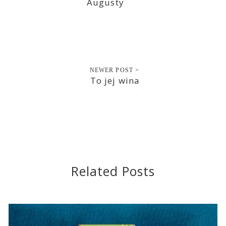
Augusty
2022-11-09
NEWER POST >
To jej wina
2022-11-10
Related Posts