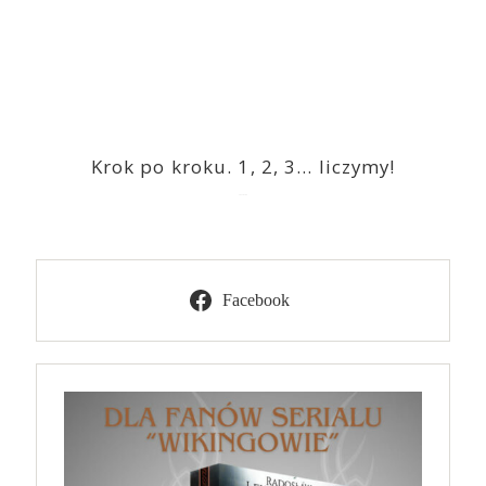
Krok po kroku. 1, 2, 3… liczymy!
2023-03-09
Facebook