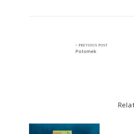
< PREVIOUS POST
Potomek
2022-11-14
Rela