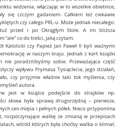
unktu widzenia, włączając w to wszelkie obietnice,
ały się czczym gadaniem. Całkiem też ciekawie
klętych czy całego PRL-u. Może jednak niecałego:
tuż przed i po Okrągłym Stole. A im bliższa
 “ale” co do treści, jaką czytam.
ł Katolicki czy Papież Jan Paweł II byli ważnymi
emokrację w naszym kraju. Jednak z kart książki
h nie poradzilibyśmy sobie. Przeważająca część
dotyczy wpływu Prymasa Tysiąclecia, jego działań,
żało, czy przyjmie właśnie taki tok myślenia, czy
zemyśleń autora.
 jest w książce podejście do strajków np.
ści słowa była sprawą drugorzędną – pierwsze,
alnych cen mięsa i pełnych półek. Nieco przypomina
t, rozpoczynające walkę ze zmianą w przepisach
latach, wśród których była choćby walka o klimat.