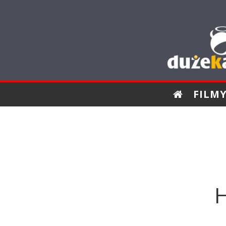
FILM
H