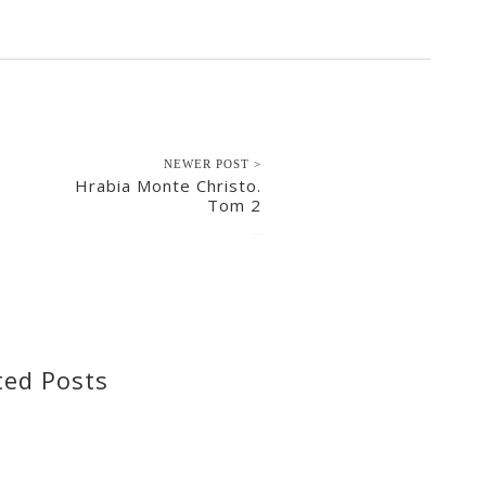
NEWER POST >
Hrabia Monte Christo.
Tom 2
2022-11-15
ted Posts