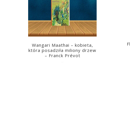
F
Wangari Maathai – kobieta,
która posadziła miliony drzew
– Franck Prévot
2023-03-14