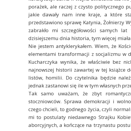
porażek, ale raczej z czysto politycznego p
jakie dawały nam inne kraje, a które st
przedstawiono sprawę Katynia, Żołnierzy Wy
zabrakło mi szczegółowości samych lat 
dzisiejszemu dnia historia, tym więcej miałam
Nie jestem antyklerykałem. Wiem, że Kośció
elementami transformacji z socjalizmu w d
Kucharczyka wynika, że właściwie bez nic
najnowszej historii zawartej w tej książce 
listów, homilii. Do czytelnika będzie nale
jednak zastanowi się ile w tym własnych pr
Tak samo uważam, że zbyt romantyczne
stoczniowców. Sprawa demokracji i wolno
czego chcieli, to godnego życia, czyli norm
mi to postulaty niedawnego Strajku Kobie
aborcyjnych, a kończące na trzynastu postu