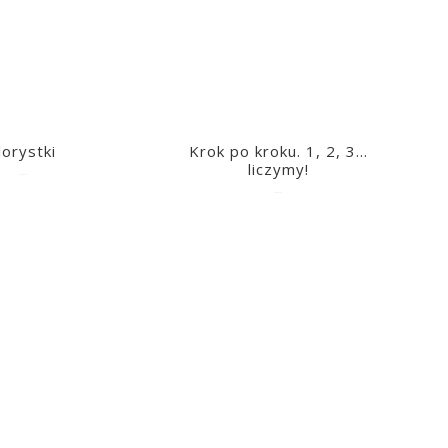
lorystki
Krok po kroku. 1, 2, 3…
liczymy!
2023-03-09
2023-03-09