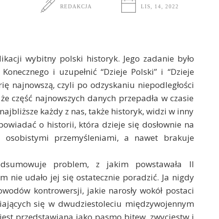
REDAKCJA
LIS, 14, 2022
kacji wybitny polski historyk. Jego zadanie było
Konecznego i uzupełnić “Dzieje Polski” i “Dzieje
rię najnowszą, czyli po odzyskaniu niepodległości
, że część najnowszych danych przepadła w czasie
ajbliższe każdy z nas, także historyk, widzi w inny
owiadać o historii, która dzieje się dosłownie na
a osobistymi przemyśleniami, a nawet brakuje
podsumowuje problem, z jakim powstawała II
im nie udało jej się ostatecznie poradzić. Ja nigdy
wodów kontrowersji, jakie narosły wokół postaci
niających się w dwudziestoleciu międzywojennym
 jest przedstawiana jako pasmo bitew, zwycięstw i