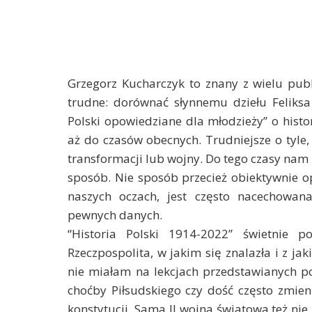
Grzegorz Kucharczyk to znany z wielu publi
trudne: dorównać słynnemu dziełu Feliksa 
Polski opowiedziane dla młodzieży” o histo
aż do czasów obecnych. Trudniejsze o tyle
transformacji lub wojny. Do tego czasy nam n
sposób. Nie sposób przecież obiektywnie op
naszych oczach, jest często nacechowan
pewnych danych.
“Historia Polski 1914-2022” świetnie 
Rzeczpospolita, w jakim się znalazła i z jak
nie miałam na lekcjach przedstawianych po
choćby Piłsudskiego czy dość często zmie
konstytucji. Sama II wojna światowa też nie