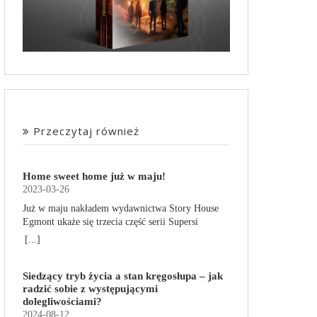
Przeczytaj również
Home sweet home już w maju!
2023-03-26
Już w maju nakładem wydawnictwa Story House
Egmont ukaże się trzecia część serii Supersi
scenarzysty Frederic Maupome. Ten tom nosi tytuł
[...]
Home sweet home. O czym tym razem poczytamy?
Troje dzieci z innej planety – Mat, Lili i Benji – są
Siedzący tryb życia a stan kręgosłupa – jak
obdarzone supermocami i wspomagane przez
radzić sobie z występującymi
robota o imieniu Al. Są rozdarte między chęcią
dolegliwościami?
prowadzenia normalnego życia wśród ludzi a
2024-08-12
lękiem przed odkryciem, kim są. W tej serii