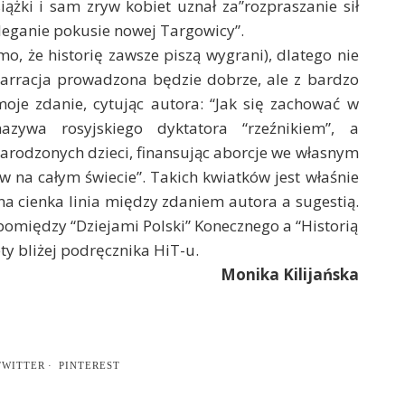
ążki i sam zryw kobiet uznał za”rozpraszanie sił
uleganie pokusie nowej Targowicy”.
o, że historię zawsze piszą wygrani), dlatego nie
narracja prowadzona będzie dobrze, ale z bardzo
oje zdanie, cytując autora: “Jak się zachować w
azywa rosyjskiego dyktatora “rzeźnikiem”, a
rodzonych dzieci, finansując aborcje we własnym
 na całym świecie”. Takich kwiatków jest właśnie
a cienka linia między zdaniem autora a sugestią.
 pomiędzy “Dziejami Polski” Konecznego a “Historią
ety bliżej podręcznika HiT-u.
Monika Kilijańska
TWITTER
PINTEREST