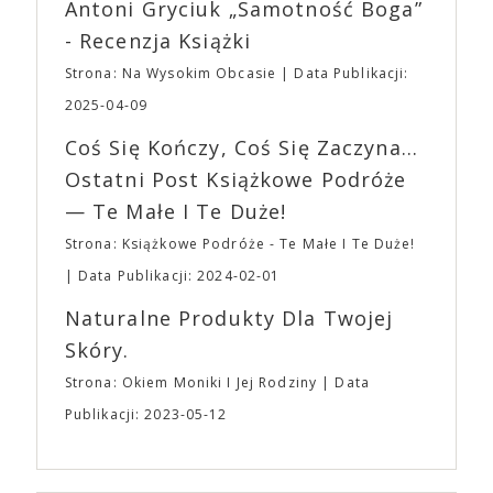
Wystawców i Obsługi. Na terenie hali nie zabraknie
Antoni Gryciuk „Samotność Boga”
(„Joker”, „Ona”) w swojej najbardziej zaskakującej
Waszych ulubionych Wystawców serwujących
roli. Twórca kultowych „Dziedzictwo. Hereditary” i
- Recenzja Książki
napoje oraz drobne przekąski a przed halą
„Midsommar. W biały dzień” zrealizował najbardziej
planujemy Strefę FoodTrucków. Życzymy Wam
Strona: Na Wysokim Obcasie
Data Publikacji:
osobisty film, który pozwolił mu w pełni podzielić
fantastycznego czasu oczekiwania na nadchodzącą
się z widzami swoimi lękami, wizją świata, a przede
2025-04-09
imprezę. W kwietniu widzimy się po raz kolejny w
wszystkim – swoim unikalnym poczuciem humoru.
EXPO XXI!
Coś Się Kończy, Coś Się Zaczyna...
„Bo się boi” w kinach od 21 kwietnia.
Ostatni Post Książkowe Podróże
— Te Małe I Te Duże!
Strona: Książkowe Podróże - Te Małe I Te Duże!
Data Publikacji: 2024-02-01
Naturalne Produkty Dla Twojej
Skóry.
Strona: Okiem Moniki I Jej Rodziny
Data
Publikacji: 2023-05-12