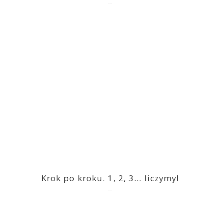
2023-03-09
Krok po kroku. 1, 2, 3… liczymy!
2023-03-09