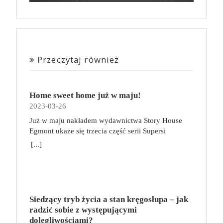
Przeczytaj również
Home sweet home już w maju!
2023-03-26
Już w maju nakładem wydawnictwa Story House
Egmont ukaże się trzecia część serii Supersi
scenarzysty Frederic Maupome. Ten tom nosi tytuł
[...]
Home sweet home. O czym tym razem poczytamy?
Troje dzieci z innej planety – Mat, Lili i Benji – są
obdarzone supermocami i wspomagane przez robota
o imieniu Al. Są rozdarte między chęcią
prowadzenia normalnego życia wśród ludzi a lękiem
Siedzący tryb życia a stan kręgosłupa – jak
przed odkryciem, kim są. W tej serii autorzy
radzić sobie z występującymi
podejmują takie tematy, jak poszukiwanie
dolegliwościami?