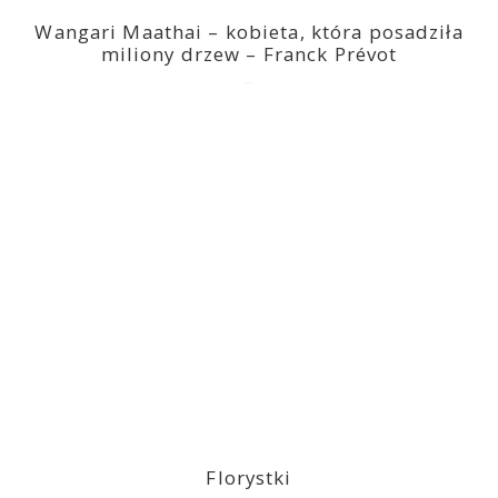
Wangari Maathai – kobieta, która posadziła
miliony drzew – Franck Prévot
2023-03-14
Florystki