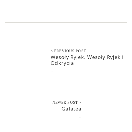
< PREVIOUS POST
Wesoły Ryjek. Wesoły Ryjek i
Odkrycia
2022-11-25
NEWER POST >
Galatea
2022-11-28