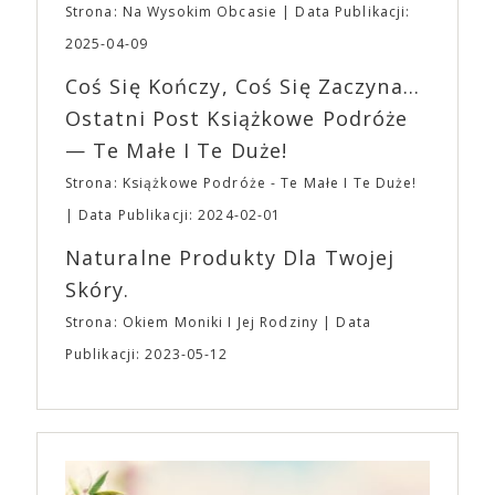
planujemy Strefę FoodTrucków. Życzymy Wam
Strona: Na Wysokim Obcasie
Data Publikacji:
osobisty film, który pozwolił mu w pełni podzielić
fantastycznego czasu oczekiwania na nadchodzącą
się z widzami swoimi lękami, wizją świata, a przede
2025-04-09
imprezę. W kwietniu widzimy się po raz kolejny w
wszystkim – swoim unikalnym poczuciem humoru.
EXPO XXI!
Coś Się Kończy, Coś Się Zaczyna...
„Bo się boi” w kinach od 21 kwietnia.
Ostatni Post Książkowe Podróże
— Te Małe I Te Duże!
Strona: Książkowe Podróże - Te Małe I Te Duże!
Data Publikacji: 2024-02-01
Naturalne Produkty Dla Twojej
Skóry.
Strona: Okiem Moniki I Jej Rodziny
Data
Publikacji: 2023-05-12