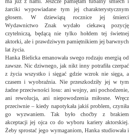
ma już z nami. Jeszcze pamiętam tubalny śmiech i
żarciki wypowiadane tym jej charakterystycznym
głosem. W dziewiątą rocznice jej śmierci
Wydawnictwo Znak wydało ciekawą pozycję
czytelniczą, będącą nie tylko hołdem tej świetnej
aktorki, ale i prawdziwym pamiętnikiem jej barwnych
lat życia.
Hanka Bielicka emanowała swego rodzaju energią od
zawsze. Nic dziwnego, jak nikt inny potrafiła czerpać
z życia wszystko i sięgać gdzie wzrok nie sięga, a
czasem i wyobraźnia. Nie przeszkodziły jej w tym
żadne przeciwności losu: ani wojny, ani pochodzenie,
ani rewolucja, ani niepowodzenia miłosne. Wręcz
przeciwnie – kiedy napotykała jakiś problem, czyniła
go wyzwaniem. Tak było choćby z brakiem
akceptacji jej ojca co do wyboru kariery aktorskiej.
Żeby sprostać jego wymaganiom, Hanka studiowała i