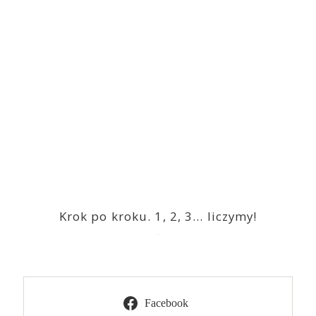
Krok po kroku. 1, 2, 3… liczymy!
2023-03-09
Facebook