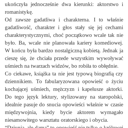
ukończyła jednocześnie dwa kierunki: aktorstwo i
romanistykę.
Od zawsze gadatliwa i charakterna. I to właśnie
gadatliwość, charakter i głos stały się jej cechami
charakterystycznymi, choć początkowo wcale tak nie
było. Ba, wcale nie planowała kariery komediowej.
W końcu była bardzo nostalgiczną kobietą. Jednak ja
cieszę się, że chciała przede wszystkim wywoływać
uśmiech na twarzach widzów, bo robiła to obłędnie.
Co ciekawe, książka ta nie jest typową biografią czy
dziennikiem. To fabularyzowana opowieść o życiu
kochającej uśmiech, mężczyzn i kapelusze aktorki.
Do tego język lektury, stylizowany na staropolski,
idealnie pasuje do snucia opowieści właśnie w czasie
międzywojnia, kiedy bycie aktorem wymagało
niesamowitego warsztatu oratorskiego i obycia.
“Dziunia, ale dama” to opowieść nie tylko o królowej