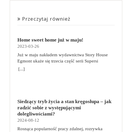
Przeczytaj również
Home sweet home już w maju!
2023-03-26
Już w maju nakładem wydawnictwa Story House
Egmont ukaże się trzecia część serii Supersi
scenarzysty Frederic Maupome. Ten tom nosi tytuł
[...]
Home sweet home. O czym tym razem poczytamy?
Troje dzieci z innej planety – Mat, Lili i Benji – są
obdarzone supermocami i wspomagane przez robota
o imieniu Al. Są rozdarte między chęcią
prowadzenia normalnego życia wśród ludzi a lękiem
Siedzący tryb życia a stan kręgosłupa – jak
przed odkryciem, kim są. W tej serii autorzy
radzić sobie z występującymi
podejmują takie tematy, jak poszukiwanie
dolegliwościami?
tożsamości, rodziny, samotności i odmienności pod
2024-08-12
przykrywką opowieści o superbohaterach. W
Rosnąca popularność pracy zdalnej, rozrywka
trzecim tomie rodzeństwo znalazło się w policyjnym