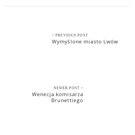
< PREVIOUS POST
Wymyślone miasto Lwów
2022-12-02
NEWER POST >
Wenecja komisarza
Brunettiego
2022-12-02