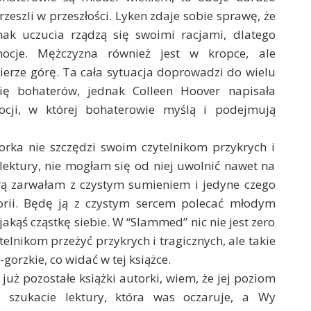
zeszli w przeszłości. Lyken zdaje sobie sprawę, że
ak uczucia rządzą się swoimi racjami, dlatego
mocje. Mężczyzna również jest w kropce, ale
ierze górę. Ta cała sytuacja doprowadzi do wielu
rię bohaterów, jednak Colleen Hoover napisała
ocji, w której bohaterowie myślą i podejmują
orka nie szczędzi swoim czytelnikom przykrych i
ektury, nie mogłam się od niej uwolnić nawet na
tórą zarwałam z czystym sumieniem i jedyne czego
storii. Będę ją z czystym sercem polecać młodym
jakąś cząstkę siebie. W “Slammed” nic nie jest zero
lnikom przeżyć przykrych i tragicznych, ale takie
-gorzkie, co widać w tej książce.
już pozostałe książki autorki, wiem, że jej poziom
i szukacie lektury, która was oczaruje, a Wy