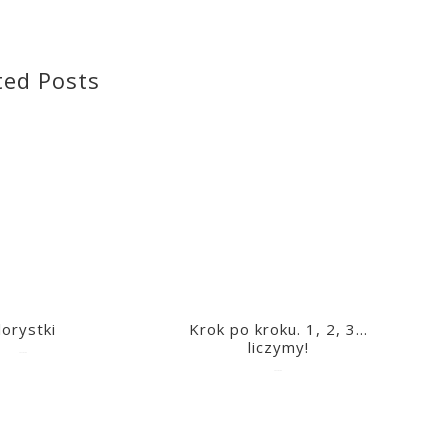
ted Posts
lorystki
Krok po kroku. 1, 2, 3…
liczymy!
2023-03-09
2023-03-09