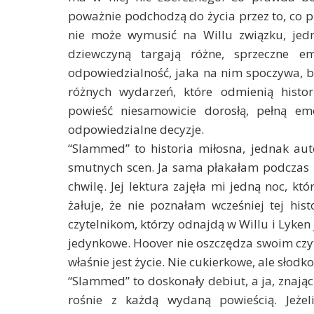
poważnie podchodzą do życia przez to, co pr
nie może wymusić na Willu związku, jedn
dziewczyną targają różne, sprzeczne e
odpowiedzialność, jaka na nim spoczywa, b
różnych wydarzeń, które odmienią histo
powieść niesamowicie dorosłą, pełną em
odpowiedzialne decyzje.
“Slammed” to historia miłosna, jednak aut
smutnych scen. Ja sama płakałam podczas l
chwilę. Jej lektura zajęła mi jedną noc, k
żałuje, że nie poznałam wcześniej tej hi
czytelnikom, którzy odnajdą w Willu i Lyken 
jedynkowe. Hoover nie oszczędza swoim czyte
właśnie jest życie. Nie cukierkowe, ale słodko
“Slammed” to doskonały debiut, a ja, znając 
rośnie z każdą wydaną powieścią. Jeżel