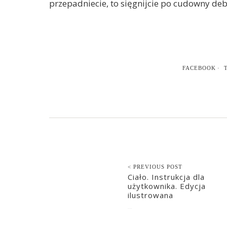
przepadniecie, to sięgnijcie po cudowny deb
FACEBOOK
< PREVIOUS POST
Ciało. Instrukcja dla
użytkownika. Edycja
ilustrowana
2022-12-06