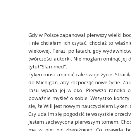
Gdy w Polsce zapanował pierwszy wielki boo
i nie chciałam ich czytać, chociaż to wła
wiekowej. Teraz, po latach, gdy wydawnictw
twórczości autorki. Nie mogłam ominąć jej d
tytuł “Slammed”.
Lyken musi zmienić całe swoje życie. Straci
do Michigan, aby rozpocząć nowe życie. Zara
razu wpada jej w oko. Pierwsza randka o
poważnie myśleć o sobie. Wszystko kończy 
się, że Will jest nowym nauczycielem Lyken
Czy uda im się pogodzić te wszystkie przeci
Jestem zachwycona pierwszym tomem. Choci
ma w niej nic zbereźnego. Co prawda bo