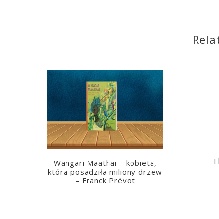
Rela
F
Wangari Maathai – kobieta,
która posadziła miliony drzew
– Franck Prévot
2023-03-14