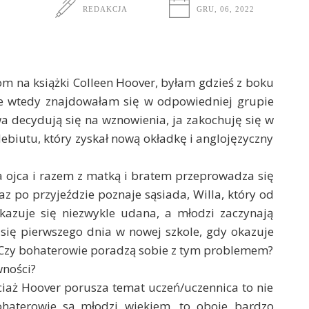
REDAKCJA
GRU, 06, 2022
m na książki Colleen Hoover, byłam gdzieś z boku
śnie wtedy znajdowałam się w odpowiedniej grupie
a decydują się na wznowienia, ja zakochuję się w
ebiutu, który zyskał nową okładkę i anglojęzyczny
ła ojca i razem z matką i bratem przeprowadza się
z po przyjeździe poznaje sąsiada, Willa, który od
kazuje się niezwykle udana, a młodzi zaczynają
się pierwszego dnia w nowej szkole, gdy okazuje
. Czy bohaterowie poradzą sobie z tym problemem?
wności?
aż Hoover porusza temat uczeń/uczennica to nie
haterowie są młodzi wiekiem, to oboje bardzo