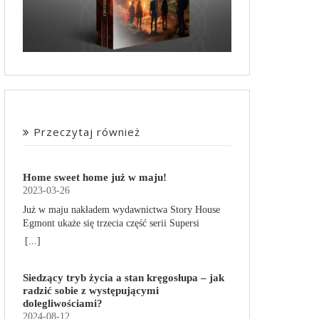
Przeczytaj również
Home sweet home już w maju!
2023-03-26
Już w maju nakładem wydawnictwa Story House
Egmont ukaże się trzecia część serii Supersi
scenarzysty Frederic Maupome. Ten tom nosi tytuł
[...]
Home sweet home. O czym tym razem poczytamy?
Troje dzieci z innej planety – Mat, Lili i Benji – są
Siedzący tryb życia a stan kręgosłupa – jak
obdarzone supermocami i wspomagane przez
radzić sobie z występującymi
robota o imieniu Al. Są rozdarte między chęcią
dolegliwościami?
prowadzenia normalnego życia wśród ludzi a
2024-08-12
lękiem przed odkryciem, kim są. W tej serii