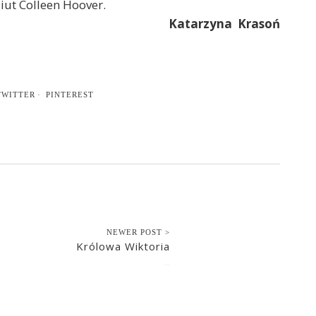
iut Colleen Hoover.
Katarzyna Krasoń
TWITTER
PINTEREST
NEWER POST >
Królowa Wiktoria
2022-12-07