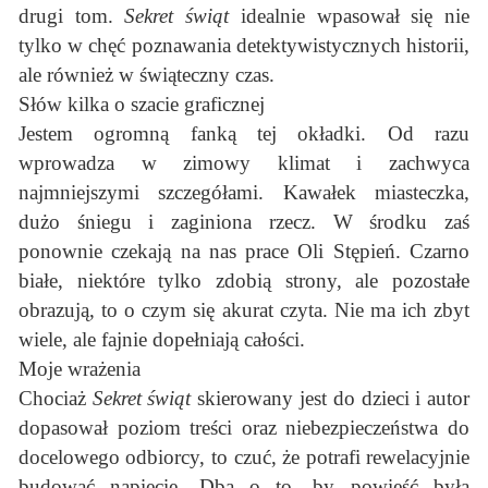
drugi tom.
Sekret świąt
idealnie wpasował się nie
tylko w chęć poznawania detektywistycznych historii,
ale również w świąteczny czas.
Słów kilka o szacie graficznej
Jestem ogromną fanką tej okładki. Od razu
wprowadza w zimowy klimat i zachwyca
najmniejszymi szczegółami. Kawałek miasteczka,
dużo śniegu i zaginiona rzecz. W środku zaś
ponownie czekają na nas prace Oli Stępień. Czarno
białe, niektóre tylko zdobią strony, ale pozostałe
obrazują, to o czym się akurat czyta. Nie ma ich zbyt
wiele, ale fajnie dopełniają całości.
Moje wrażenia
Chociaż
Sekret świąt
skierowany jest do dzieci i autor
dopasował poziom treści oraz niebezpieczeństwa do
docelowego odbiorcy, to czuć, że potrafi rewelacyjnie
budować napięcie. Dba o to, by powieść była