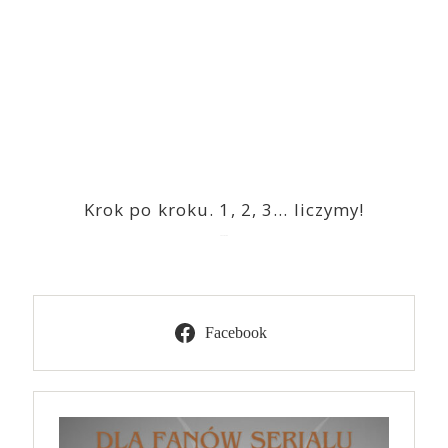
Krok po kroku. 1, 2, 3… liczymy!
2023-03-09
Facebook