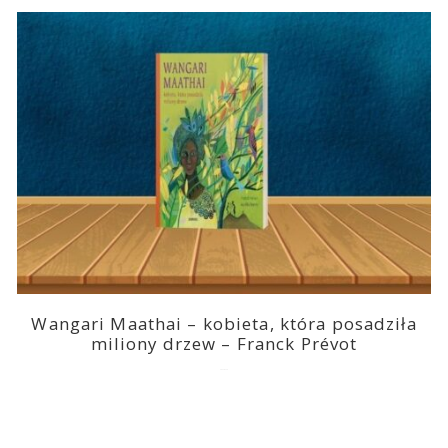
Wangari Maathai – kobieta, która posadziła
miliony drzew – Franck Prévot
2023-03-14