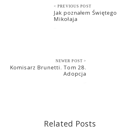
< PREVIOUS POST
Jak poznałem Świętego
Mikołaja
2022-12-23
NEWER POST >
Komisarz Brunetti. Tom 28.
Adopcja
2023-01-03
Related Posts