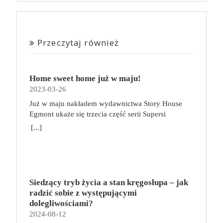
Przeczytaj również
Home sweet home już w maju!
2023-03-26
Już w maju nakładem wydawnictwa Story House
Egmont ukaże się trzecia część serii Supersi
scenarzysty Frederic Maupome. Ten tom nosi tytuł
[...]
Home sweet home. O czym tym razem poczytamy?
Troje dzieci z innej planety – Mat, Lili i Benji – są
obdarzone supermocami i wspomagane przez robota
o imieniu Al. Są rozdarte między chęcią
prowadzenia normalnego życia wśród ludzi a lękiem
Siedzący tryb życia a stan kręgosłupa – jak
przed odkryciem, kim są. W tej serii autorzy
radzić sobie z występującymi
podejmują takie tematy, jak poszukiwanie
dolegliwościami?
tożsamości, rodziny, samotności i odmienności pod
2024-08-12
przykrywką opowieści o superbohaterach. W