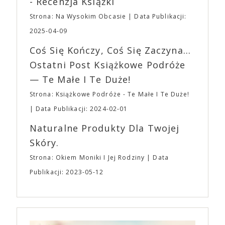
- Recenzja Książki
napoje oraz drobne przekąski a przed halą
„Midsommar. W biały dzień” zrealizował najbardziej
planujemy Strefę FoodTrucków. Życzymy Wam
Strona: Na Wysokim Obcasie
Data Publikacji:
osobisty film, który pozwolił mu w pełni podzielić
fantastycznego czasu oczekiwania na nadchodzącą
się z widzami swoimi lękami, wizją świata, a przede
2025-04-09
imprezę. W kwietniu widzimy się po raz kolejny w
wszystkim – swoim unikalnym poczuciem humoru.
EXPO XXI!
Coś Się Kończy, Coś Się Zaczyna...
„Bo się boi” w kinach od 21 kwietnia.
Ostatni Post Książkowe Podróże
— Te Małe I Te Duże!
Strona: Książkowe Podróże - Te Małe I Te Duże!
Data Publikacji: 2024-02-01
Naturalne Produkty Dla Twojej
Skóry.
Strona: Okiem Moniki I Jej Rodziny
Data
Publikacji: 2023-05-12