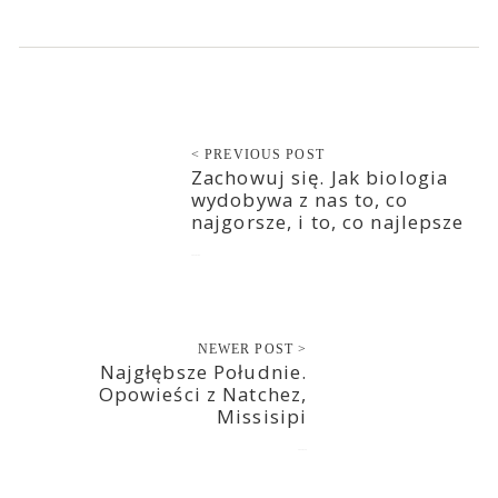
< PREVIOUS POST
Zachowuj się. Jak biologia
wydobywa z nas to, co
najgorsze, i to, co najlepsze
2023-01-09
NEWER POST >
Najgłębsze Południe.
Opowieści z Natchez,
Missisipi
2023-01-10