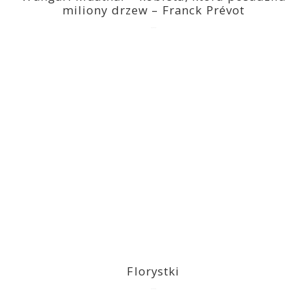
miliony drzew – Franck Prévot
2023-03-14
Florystki
2023-03-09