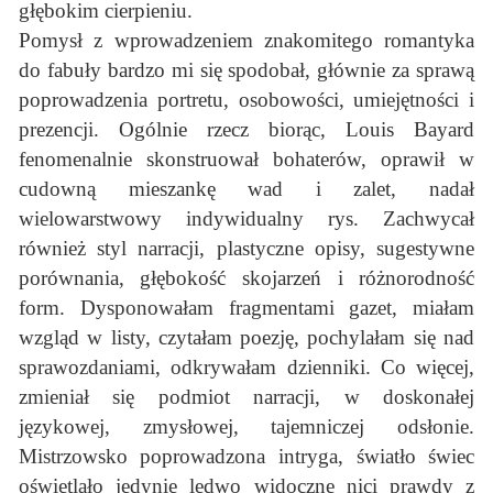
głębokim cierpieniu.
Pomysł z wprowadzeniem znakomitego romantyka
do fabuły bardzo mi się spodobał, głównie za sprawą
poprowadzenia portretu, osobowości, umiejętności i
prezencji. Ogólnie rzecz biorąc, Louis Bayard
fenomenalnie skonstruował bohaterów, oprawił w
cudowną mieszankę wad i zalet, nadał
wielowarstwowy indywidualny rys. Zachwycał
również styl narracji, plastyczne opisy, sugestywne
porównania, głębokość skojarzeń i różnorodność
form. Dysponowałam fragmentami gazet, miałam
wzgląd w listy, czytałam poezję, pochylałam się nad
sprawozdaniami, odkrywałam dzienniki. Co więcej,
zmieniał się podmiot narracji, w doskonałej
językowej, zmysłowej, tajemniczej odsłonie.
Mistrzowsko poprowadzona intryga, światło świec
oświetlało jedynie ledwo widoczne nici prawdy z