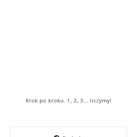
Krok po kroku. 1, 2, 3… liczymy!
2023-03-09