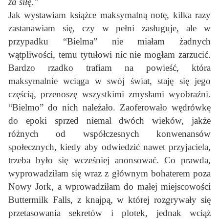
za siłę.”
Jak wystawiam książce maksymalną notę, kilka razy
zastanawiam się, czy w pełni zasługuje, ale w
przypadku “Bielma” nie miałam żadnych
wątpliwości, temu tytułowi nic nie mogłam zarzucić.
Bardzo rzadko trafiam na powieść, która
maksymalnie wciąga w swój świat, staję się jego
częścią, przenoszę wszystkimi zmysłami wyobraźni.
“Bielmo” do nich należało. Zaoferowało wędrówkę
do epoki sprzed niemal dwóch wieków, jakże
różnych od współczesnych konwenansów
społecznych, kiedy aby odwiedzić nawet przyjaciela,
trzeba było się wcześniej anonsować. Co prawda,
wyprowadziłam się wraz z głównym bohaterem poza
Nowy Jork, a wprowadziłam do małej miejscowości
Buttermilk Falls, z knajpą, w której rozgrywały się
przetasowania sekretów i plotek, jednak wciąż