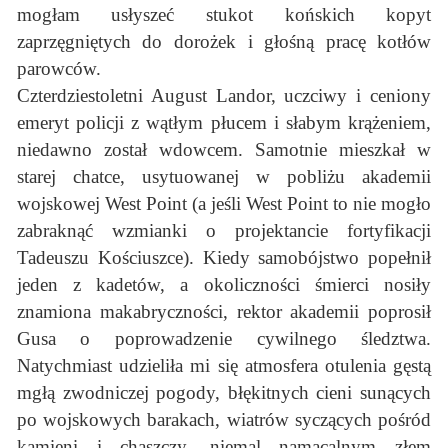
mogłam usłyszeć stukot końskich kopyt
zaprzęgniętych do dorożek i głośną pracę kotłów
parowców.
Czterdziestoletni August Landor, uczciwy i ceniony
emeryt policji z wątłym płucem i słabym krążeniem,
niedawno został wdowcem. Samotnie mieszkał w
starej chatce, usytuowanej w pobliżu akademii
wojskowej West Point (a jeśli West Point to nie mogło
zabraknąć wzmianki o projektancie fortyfikacji
Tadeuszu Kościuszce). Kiedy samobójstwo popełnił
jeden z kadetów, a okoliczności śmierci nosiły
znamiona makabryczności, rektor akademii poprosił
Gusa o poprowadzenie cywilnego śledztwa.
Natychmiast udzieliła mi się atmosfera otulenia gęstą
mgłą zwodniczej pogody, błękitnych cieni sunących
po wojskowych barakach, wiatrów syczących pośród
kamieni i chaszczy, niemal namacalnym złem