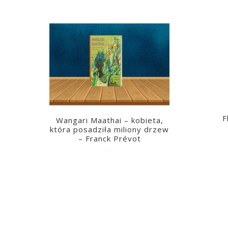
F
Wangari Maathai – kobieta,
która posadziła miliony drzew
– Franck Prévot
2023-03-14