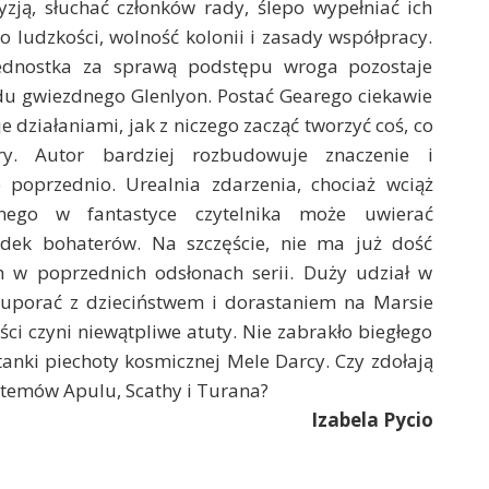
yzją, słuchać członków rady, ślepo wypełniać ich
 ludzkości, wolność kolonii i zasady współpracy.
ednostka za sprawą podstępu wroga pozostaje
u gwiezdnego Glenlyon. Postać Gearego ciekawie
e działaniami, jak z niczego zacząć tworzyć coś, co
ry. Autor bardziej rozbudowuje znaczenie i
e poprzednio. Urealnia zdarzenia, chociaż wciąż
anego w fantastyce czytelnika może uwierać
dek bohaterów. Na szczęście, nie ma już dość
h w poprzednich odsłonach serii. Duży udział w
j uporać z dzieciństwem i dorastaniem na Marsie
ści czyni niewątpliwe atuty. Nie zabrakło biegłego
anki piechoty kosmicznej Mele Darcy. Czy zdołają
stemów Apulu, Scathy i Turana?
Izabela Pycio