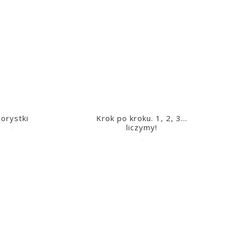
lorystki
Krok po kroku. 1, 2, 3…
liczymy!
2023-03-09
2023-03-09