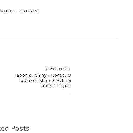
TWITTER
PINTEREST
NEWER POST >
Japonia, Chiny i Korea. O
ludziach skłóconych na
śmierć i życie
2023-01-12
ted Posts