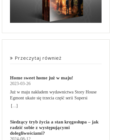
Przeczytaj również
Home sweet home już w maju!
2023-03-26
Już w maju nakładem wydawnictwa Story House
Egmont ukaże się trzecia część serii Supersi
scenarzysty Frederic Maupome. Ten tom nosi tytuł
[...]
Home sweet home. O czym tym razem poczytamy?
Troje dzieci z innej planety – Mat, Lili i Benji – są
Siedzący tryb życia a stan kręgosłupa – jak
obdarzone supermocami i wspomagane przez
radzić sobie z występującymi
robota o imieniu Al. Są rozdarte między chęcią
dolegliwościami?
prowadzenia normalnego życia wśród ludzi a
2024-08-12
lękiem przed odkryciem, kim są. W tej serii