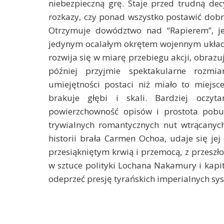
niebezpieczną grę. Staje przed trudną dec
rozkazy, czy ponad wszystko postawić dobro
Otrzymuje dowództwo nad “Rapierem”, j
jedynym ocalałym okrętem wojennym układ
rozwija się w miarę przebiegu akcji, obrazuj
później przyjmie spektakularne rozmia
umiejętności postaci niż miało to miejsc
brakuje głębi i skali. Bardziej oczyt
powierzchowność opisów i prostota pobu
trywialnych romantycznych nut wtrącanyc
historii brała Carmen Ochoa, udaje się je
przesiąkniętym krwią i przemocą, z przeszło
w sztuce polityki Lochana Nakamury i kapit
odeprzeć presję tyrańskich imperialnych sy