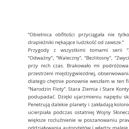
“Obietnica obfitości przyciągała nie ty
drapieżniki nękające ludzkość od zawsze.”
Przygody z wszystkimi tomami serii “Za
“Odważny”, “Waleczny”, “Bezlitosny”, “Zwy
przy nich czas. Brakowało mi podróżow
przestrzeni międzygwiezdnej, obserwowania,
dlatego chętnie ponownie weszłam w ten fi
“Narodzin Floty”. Stara Ziemia i Stare Kont
podupadać. Dzięki ujarzmieniu napędu sk
Penetrują dalekie planety i zakładają kolon
ucierpiała podczas ostatniej Wojny Słonec
większe rozluźnienie w poszanowaniu praw
oddziaływania autorytetów i władzy maleje