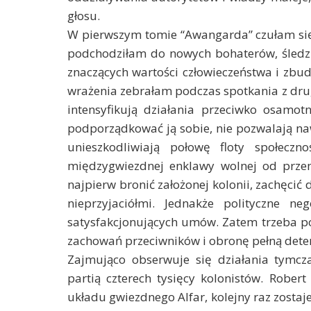
głosu.
W pierwszym tomie “Awangarda” czułam się 
podchodziłam do nowych bohaterów, śledz
znaczących wartości człowieczeństwa i zb
wrażenia zebrałam podczas spotkania z drug
intensyfikują działania przeciwko osamot
podporządkować ją sobie, nie pozwalają na
unieszkodliwiają połowę floty społeczn
międzygwiezdnej enklawy wolnej od prze
najpierw bronić założonej kolonii, zachęcić 
nieprzyjaciółmi. Jednakże polityczne ne
satysfakcjonujących umów. Zatem trzeba p
zachowań przeciwników i obronę pełną dete
Zajmująco obserwuje się działania tymcza
partią czterech tysięcy kolonistów. Robert 
układu gwiezdnego Alfar, kolejny raz zostaj