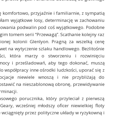
komfortowo, przyjaźnie i familiarnie, z sympatią
iłam wyjątkowe losy, determinację w zachowaniu
udowania podwalin pod coś wyjątkowego. Podobne
im tomem serii “Przewagą”. Scathanie kolejny raz
nionej kolonii Glenlyon. Pragną za wszelką cenę
wet na wytyczenie szlaku handlowego. Bezlitośnie
ości, która marzy o stworzeniu i rozwinięciu
mocy i prześladowań, aby tego dokonać, muszą
do współpracy inne ośrodki ludzkości, uporać się z
gocjacje niewiele wnoszą i nie przybliżają do
ostawić na nieszablonową obronę, przewidywanie
rminacji.
sowego porucznika, który przyleciał z pierwszą
Geary, wcześniej młodszy oficer niewielkiej floty
e wciągnięty przez polityczne układy w ryzykowną i