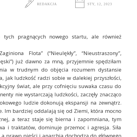
REDAKCJA
STY, 12, 2023
lko tych pragnących nowego startu, ale również
giniona Flota” (“Nieulękły”, “Nieustraszony”,
cięski”) już dawno za mną, przyjemnie spędziłam
ania w trudnym do objęcia rozumem dystansie
 jak ludzkość radzi sobie w dalekiej przyszłości,
kcyjny świat, ale przy cofnięciu suwaka czasu do
ynenty nie wystarczają ludzkości, zaczęły znacząco
okowego ludzie dokonują ekspansji na zewnątrz.
ie. Im bardziej oddalają się od Ziemi, która mocno
znej, a teraz staje się bierna i zapomniana, tym
a i traktatów, dominuje przemoc i agresja. Siła
, a prawo pięści i anarchia dochodzą do głównego