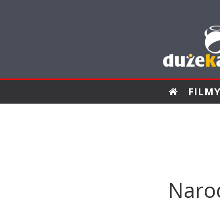
FILM
Narod