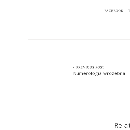
FACEBOOK
< PREVIOUS POST
Numerologia wróżebna
2023-01-11
Rela