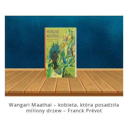
Wangari Maathai – kobieta, która posadziła
miliony drzew – Franck Prévot
2023-03-14