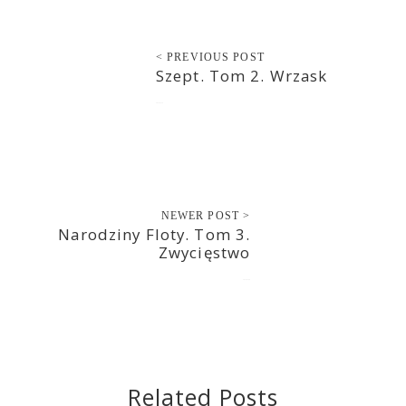
< PREVIOUS POST
Szept. Tom 2. Wrzask
2023-01-19
NEWER POST >
Narodziny Floty. Tom 3.
Zwycięstwo
2023-01-20
Related Posts