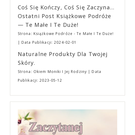
wszystkim – swoim unikalnym poczuciem humoru.
EXPO XXI!
Coś Się Kończy, Coś Się Zaczyna...
„Bo się boi” w kinach od 21 kwietnia.
Ostatni Post Książkowe Podróże
— Te Małe I Te Duże!
Strona: Książkowe Podróże - Te Małe I Te Duże!
Data Publikacji: 2024-02-01
Naturalne Produkty Dla Twojej
Skóry.
Strona: Okiem Moniki I Jej Rodziny
Data
Publikacji: 2023-05-12