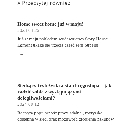
Przeczytaj również
Home sweet home już w maju!
2023-03-26
Już w maju nakładem wydawnictwa Story House
Egmont ukaże się trzecia część serii Supersi
scenarzysty Frederic Maupome. Ten tom nosi tytuł
[...]
Home sweet home. O czym tym razem poczytamy?
Troje dzieci z innej planety – Mat, Lili i Benji – są
obdarzone supermocami i wspomagane przez robota
o imieniu Al. Są rozdarte między chęcią
prowadzenia normalnego życia wśród ludzi a lękiem
Siedzący tryb życia a stan kręgosłupa – jak
przed odkryciem, kim są. W tej serii autorzy
radzić sobie z występującymi
podejmują takie tematy, jak poszukiwanie
dolegliwościami?
tożsamości, rodziny, samotności i odmienności pod
2024-08-12
przykrywką opowieści o superbohaterach. W
Rosnąca popularność pracy zdalnej, rozrywka
trzecim tomie rodzeństwo znalazło się w policyjnym
dostępna w sieci oraz możliwość zrobienia zakupów
potrzasku. Dzieci są ścigane, dlatego będą musiały
online sprawiają, że zmniejsza się nasza aktywność
opuścić swój dom i znaleźć nowe schronienie…
[...]
fizyczna. Coraz więcej siedzimy, już nie tylko w
Tytuł: Home sweet home. Supersi. Tom 3 Seria: