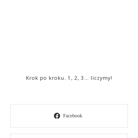
Krok po kroku. 1, 2, 3… liczymy!
2023-03-09
Facebook