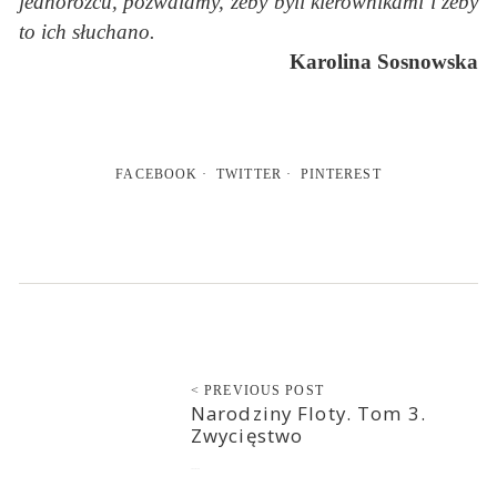
jednorożcu, pozwalamy, żeby byli kierownikami i żeby
to ich słuchano.
Karolina Sosnowska
FACEBOOK
TWITTER
PINTEREST
< PREVIOUS POST
Narodziny Floty. Tom 3.
Zwycięstwo
2023-01-20