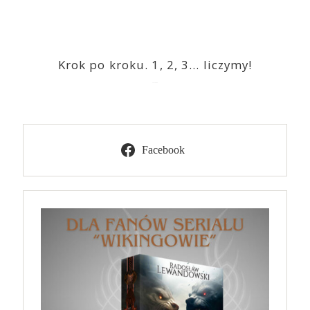
Krok po kroku. 1, 2, 3… liczymy!
2023-03-09
Facebook