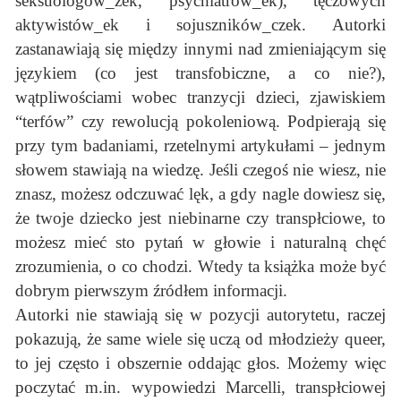
seksuologów_żek, psychiatrów_ek), tęczowych
aktywistów_ek i sojuszników_czek. Autorki
zastanawiają się między innymi nad zmieniającym się
językiem (co jest transfobiczne, a co nie?),
wątpliwościami wobec tranzycji dzieci, zjawiskiem
“terfów” czy rewolucją pokoleniową. Podpierają się
przy tym badaniami, rzetelnymi artykułami – jednym
słowem stawiają na wiedzę. Jeśli czegoś nie wiesz, nie
znasz, możesz odczuwać lęk, a gdy nagle dowiesz się,
że twoje dziecko jest niebinarne czy transpłciowe, to
możesz mieć sto pytań w głowie i naturalną chęć
zrozumienia, o co chodzi. Wtedy ta książka może być
dobrym pierwszym źródłem informacji.
Autorki nie stawiają się w pozycji autorytetu, raczej
pokazują, że same wiele się uczą od młodzieży queer,
to jej często i obszernie oddając głos. Możemy więc
poczytać m.in. wypowiedzi Marcelli, transpłciowej