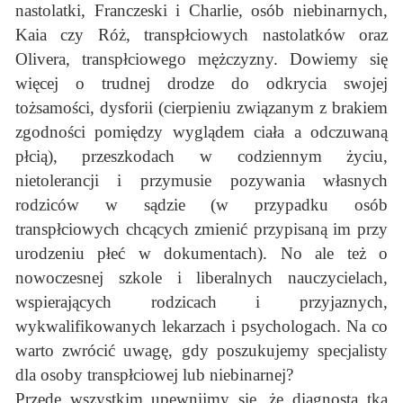
nastolatki, Franczeski i Charlie, osób niebinarnych,
Kaia czy Róż, transpłciowych nastolatków oraz
Olivera, transpłciowego mężczyzny. Dowiemy się
więcej o trudnej drodze do odkrycia swojej
tożsamości, dysforii (cierpieniu związanym z brakiem
zgodności pomiędzy wyglądem ciała a odczuwaną
płcią), przeszkodach w codziennym życiu,
nietolerancji i przymusie pozywania własnych
rodziców w sądzie (w przypadku osób
transpłciowych chcących zmienić przypisaną im przy
urodzeniu płeć w dokumentach). No ale też o
nowoczesnej szkole i liberalnych nauczycielach,
wspierających rodzicach i przyjaznych,
wykwalifikowanych lekarzach i psychologach. Na co
warto zwrócić uwagę, gdy poszukujemy specjalisty
dla osoby transpłciowej lub niebinarnej?
Przede wszystkim upewnijmy się, że diagnosta_tka