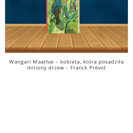
Wangari Maathai – kobieta, która posadziła
miliony drzew – Franck Prévot
2023-03-14