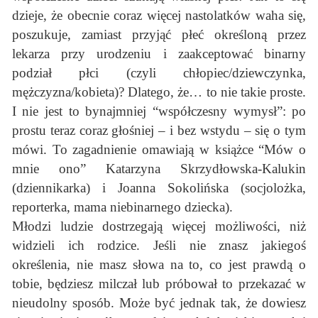
dzieje, że obecnie coraz więcej nastolatków waha się,
poszukuje, zamiast przyjąć płeć określoną przez
lekarza przy urodzeniu i zaakceptować binarny
podział płci (czyli chłopiec/dziewczynka,
mężczyzna/kobieta)? Dlatego, że… to nie takie proste.
I nie jest to bynajmniej “współczesny wymysł”: po
prostu teraz coraz głośniej – i bez wstydu – się o tym
mówi. To zagadnienie omawiają w książce “Mów o
mnie ono” Katarzyna Skrzydłowska-Kalukin
(dziennikarka) i Joanna Sokolińska (socjolożka,
reporterka, mama niebinarnego dziecka).
Młodzi ludzie dostrzegają więcej możliwości, niż
widzieli ich rodzice. Jeśli nie znasz jakiegoś
określenia, nie masz słowa na to, co jest prawdą o
tobie, będziesz milczał lub próbował to przekazać w
nieudolny sposób. Może być jednak tak, że dowiesz