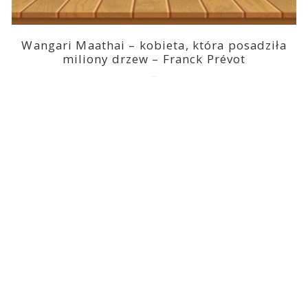
Wangari Maathai – kobieta, która posadziła
miliony drzew – Franck Prévot
2023-03-14