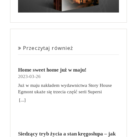
Przeczytaj również
Home sweet home już w maju!
2023-03-26
Już w maju nakładem wydawnictwa Story House
Egmont ukaże się trzecia część serii Supersi
scenarzysty Frederic Maupome. Ten tom nosi tytuł
[...]
Home sweet home. O czym tym razem poczytamy?
Troje dzieci z innej planety – Mat, Lili i Benji – są
obdarzone supermocami i wspomagane przez robota
o imieniu Al. Są rozdarte między chęcią
prowadzenia normalnego życia wśród ludzi a lękiem
Siedzący tryb życia a stan kręgosłupa – jak
przed odkryciem, kim są. W tej serii autorzy