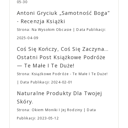
jednego z najbardziej interesujących współczesnych
05-30
mogą lub nie powinni tego robić czyli Gości,
reżyserów, Ariego Astera, z Joaquinem Phoenixem
Wystawców i Obsługi. Na terenie hali nie zabraknie
Antoni Gryciuk „Samotność Boga”
(„Joker”, „Ona”) w swojej najbardziej zaskakującej
Waszych ulubionych Wystawców serwujących
roli. Twórca kultowych „Dziedzictwo. Hereditary” i
- Recenzja Książki
napoje oraz drobne przekąski a przed halą
„Midsommar. W biały dzień” zrealizował najbardziej
planujemy Strefę FoodTrucków. Życzymy Wam
Strona: Na Wysokim Obcasie
Data Publikacji:
osobisty film, który pozwolił mu w pełni podzielić
fantastycznego czasu oczekiwania na nadchodzącą
się z widzami swoimi lękami, wizją świata, a przede
2025-04-09
imprezę. W kwietniu widzimy się po raz kolejny w
wszystkim – swoim unikalnym poczuciem humoru.
EXPO XXI!
Coś Się Kończy, Coś Się Zaczyna...
„Bo się boi” w kinach od 21 kwietnia.
Ostatni Post Książkowe Podróże
— Te Małe I Te Duże!
Strona: Książkowe Podróże - Te Małe I Te Duże!
Data Publikacji: 2024-02-01
Naturalne Produkty Dla Twojej
Skóry.
Strona: Okiem Moniki I Jej Rodziny
Data
Publikacji: 2023-05-12