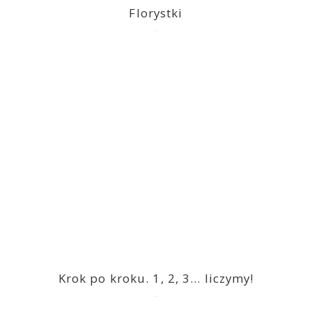
Florystki
2023-03-09
Krok po kroku. 1, 2, 3… liczymy!
2023-03-09