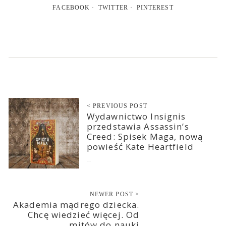
FACEBOOK
TWITTER
PINTEREST
< PREVIOUS POST
Wydawnictwo Insignis
przedstawia Assassin’s
Creed: Spisek Maga, nową
powieść Kate Heartfield
2023-02-28
NEWER POST >
Akademia mądrego dziecka.
Chcę wiedzieć więcej. Od
mitów do nauki