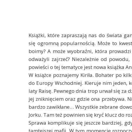
Książki, które zapraszają nas do świata ga
się ogromną popularnością. Może to kwesti
boimy? A może wyobraźni, która prowadzi 
odważyli zajrzeć? Niezależnie od powodu, 
powieści o tej tematyce jest nowa książka An
W książce poznajemy Kiriła. Bohater po kil
do Europy Wschodniej. Kieruje nim jeden, k
laty Raisę. Pewnego dnia trop urwał się za dz
jej zniknięciem oraz gdzie ona przebywa. Ni
bardzo zawikłane… Wszystkie zebrane dow
Jorku. Tam też powinien się kryć klucz do r
Sprawa komplikuje się jeszcze bardziej, gd
tamtejszej mafii. W tym momencie rozpoczy