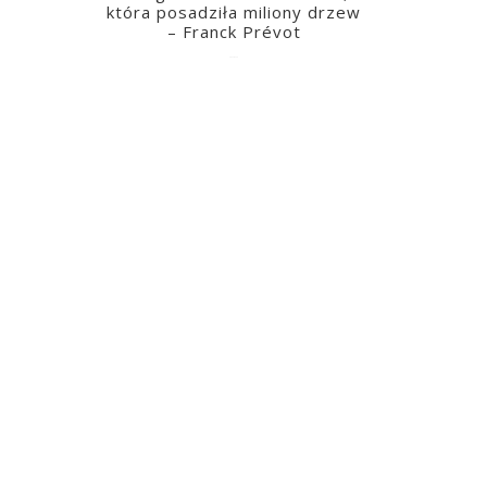
która posadziła miliony drzew
– Franck Prévot
2023-03-14