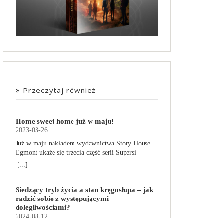
Przeczytaj również
Home sweet home już w maju!
2023-03-26
Już w maju nakładem wydawnictwa Story House
Egmont ukaże się trzecia część serii Supersi
scenarzysty Frederic Maupome. Ten tom nosi tytuł
[...]
Home sweet home. O czym tym razem poczytamy?
Troje dzieci z innej planety – Mat, Lili i Benji – są
Siedzący tryb życia a stan kręgosłupa – jak
obdarzone supermocami i wspomagane przez
radzić sobie z występującymi
robota o imieniu Al. Są rozdarte między chęcią
dolegliwościami?
prowadzenia normalnego życia wśród ludzi a
2024-08-12
lękiem przed odkryciem, kim są. W tej serii