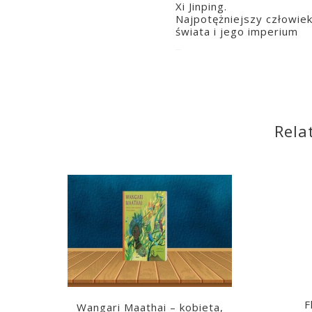
Xi Jinping.
Najpotężniejszy człowie
świata i jego imperium
2023-03-07
Rela
F
Wangari Maathai – kobieta,