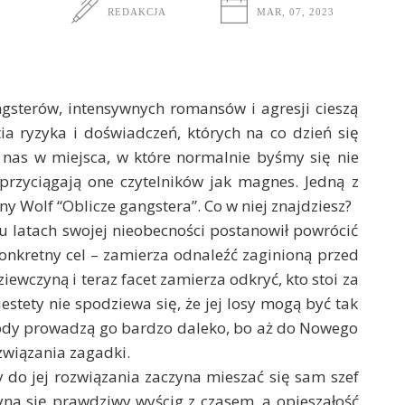
REDAKCJA
MAR, 07, 2023
ngsterów, intensywnych romansów i agresji cieszą
a ryzyka i doświadczeń, których na co dzień się
nas w miejsca, w które normalnie byśmy się nie
przyciągają one czytelników jak magnes. Jedną z
ny Wolf “Oblicze gangstera”. Co w niej znajdziesz?
ku latach swojej nieobecności postanowił powrócić
onkretny cel – zamierza odnaleźć zaginioną przed
iewczyną i teraz facet zamierza odkryć, kto stoi za
estety nie spodziewa się, że jej losy mogą być tak
ody prowadzą go bardzo daleko, bo aż do Nowego
ozwiązania zagadki.
y do jej rozwiązania zaczyna mieszać się sam szef
na się prawdziwy wyścig z czasem, a opieszałość