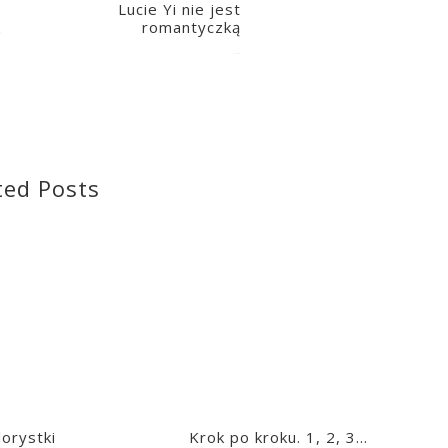
Lucie Yi nie jest
k
romantyczką
2023-03-07
ted Posts
lorystki
Krok po kroku. 1, 2, 3…