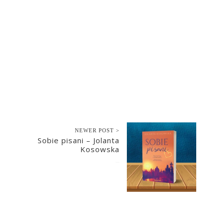
NEWER POST >
Sobie pisani – Jolanta
Kosowska
2023-05-24