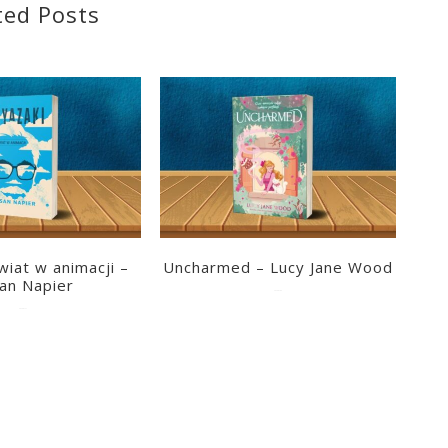
ted Posts
wiat w animacji –
Uncharmed – Lucy Jane Wood
an Napier
2026-07-09
2026-07-11