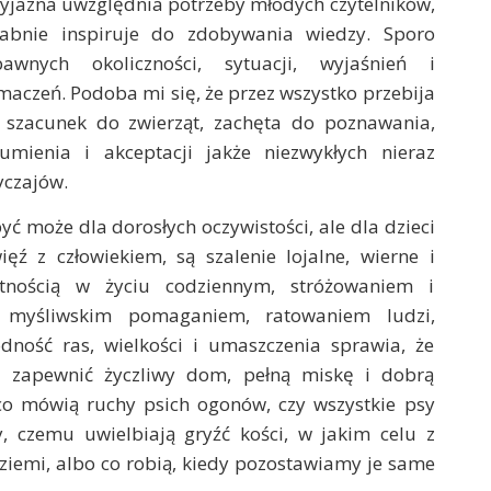
yjazna uwzględnia potrzeby młodych czytelników,
rabnie inspiruje do zdobywania wiedzy. Sporo
bawnych okoliczności, sytuacji, wyjaśnień i
maczeń. Podoba mi się, że przez wszystko przebija
ę szacunek do zwierząt, zachęta do poznawania,
zumienia i akceptacji jakże niezwykłych nieraz
yczajów.
ć może dla dorosłych oczywistości, ale dla dzieci
ęź z człowiekiem, są szalenie lojalne, wierne i
atnością w życiu codziennym, stróżowaniem i
, myśliwskim pomaganiem, ratowaniem ludzi,
ność ras, wielkości i umaszczenia sprawia, że
 zapewnić życzliwy dom, pełną miskę i dobrą
 co mówią ruchy psich ogonów, czy wszystkie psy
y, czemu uwielbiają gryźć kości, w jakim celu z
ziemi, albo co robią, kiedy pozostawiamy je same