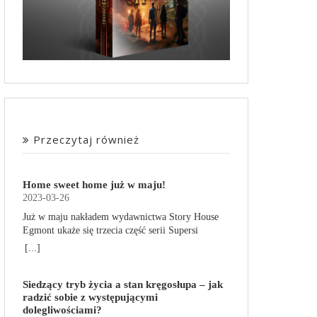
Przeczytaj również
Home sweet home już w maju!
2023-03-26
Już w maju nakładem wydawnictwa Story House
Egmont ukaże się trzecia część serii Supersi
scenarzysty Frederic Maupome. Ten tom nosi tytuł
[...]
Home sweet home. O czym tym razem poczytamy?
Troje dzieci z innej planety – Mat, Lili i Benji – są
Siedzący tryb życia a stan kręgosłupa – jak
obdarzone supermocami i wspomagane przez
radzić sobie z występującymi
robota o imieniu Al. Są rozdarte między chęcią
dolegliwościami?
prowadzenia normalnego życia wśród ludzi a