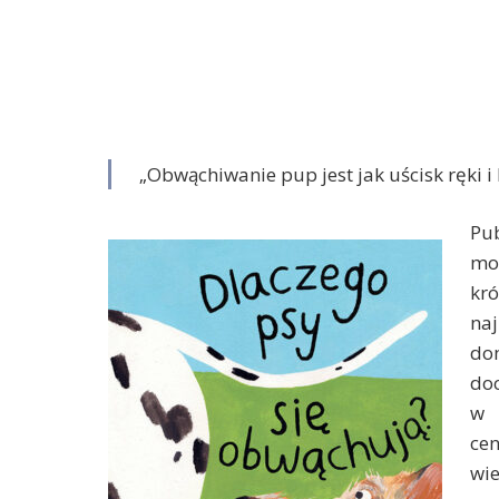
„Obwąchiwanie pup jest jak uścisk ręki i
Pub
mo
kr
na
do
doc
w 
ce
wie