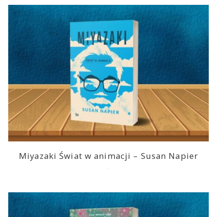
Miyazaki Świat w animacji – Susan Napier
2026-07-11