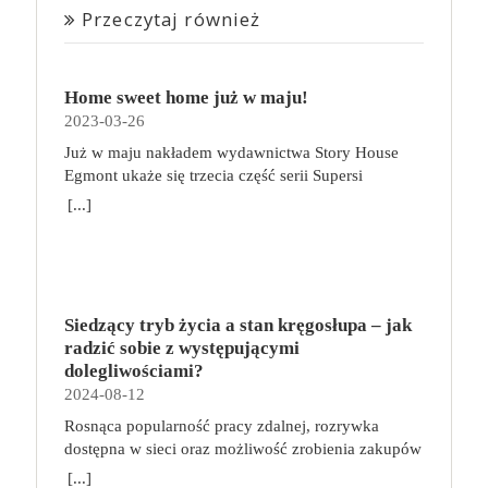
Przeczytaj również
Home sweet home już w maju!
2023-03-26
Już w maju nakładem wydawnictwa Story House
Egmont ukaże się trzecia część serii Supersi
scenarzysty Frederic Maupome. Ten tom nosi tytuł
[...]
Home sweet home. O czym tym razem poczytamy?
Troje dzieci z innej planety – Mat, Lili i Benji – są
obdarzone supermocami i wspomagane przez robota
o imieniu Al. Są rozdarte między chęcią
prowadzenia normalnego życia wśród ludzi a lękiem
Siedzący tryb życia a stan kręgosłupa – jak
przed odkryciem, kim są. W tej serii autorzy
radzić sobie z występującymi
podejmują takie tematy, jak poszukiwanie
dolegliwościami?
tożsamości, rodziny, samotności i odmienności pod
2024-08-12
przykrywką opowieści o superbohaterach. W
Rosnąca popularność pracy zdalnej, rozrywka
trzecim tomie rodzeństwo znalazło się w policyjnym
dostępna w sieci oraz możliwość zrobienia zakupów
potrzasku. Dzieci są ścigane, dlatego będą musiały
online sprawiają, że zmniejsza się nasza aktywność
opuścić swój dom i znaleźć nowe schronienie…
[...]