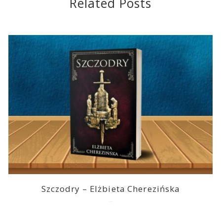
Related Posts
Szczodry – Elżbieta Cherezińska
2026-08-04