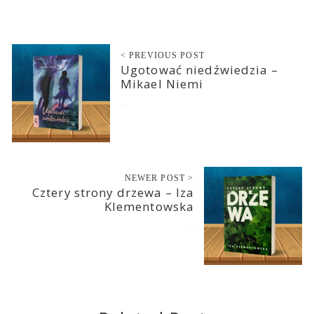
< PREVIOUS POST
Ugotować niedźwiedzia –
Mikael Niemi
2023-11-07
NEWER POST >
Cztery strony drzewa – Iza
Klementowska
2023-11-09