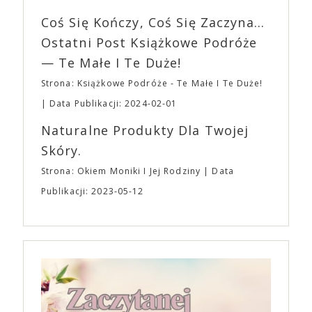
imprezę. W kwietniu widzimy się po raz kolejny w
wszystkim – swoim unikalnym poczuciem humoru.
EXPO XXI!
Coś Się Kończy, Coś Się Zaczyna...
„Bo się boi” w kinach od 21 kwietnia.
Ostatni Post Książkowe Podróże
— Te Małe I Te Duże!
Strona: Książkowe Podróże - Te Małe I Te Duże!
Data Publikacji: 2024-02-01
Naturalne Produkty Dla Twojej
Skóry.
Strona: Okiem Moniki I Jej Rodziny
Data
Publikacji: 2023-05-12