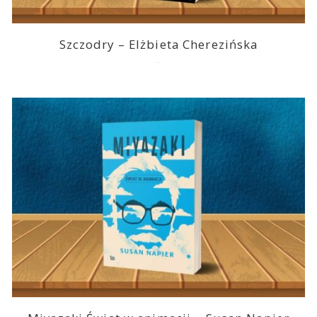
Szczodry – Elżbieta Cherezińska
2026-08-04