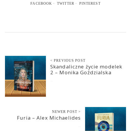
FACEBOOK
TWITTER
PINTEREST
< PREVIOUS POST
Skandaliczne życie modelek
2 – Monika Goździalska
2024-03-06
NEWER POST >
Furia – Alex Michaelides
2024-03-07