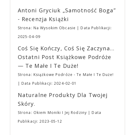
mogą lub nie powinni tego robić czyli Gości,
reżyserów, Ariego Astera, z Joaquinem Phoenixem
Wystawców i Obsługi. Na terenie hali nie zabraknie
Antoni Gryciuk „Samotność Boga”
(„Joker”, „Ona”) w swojej najbardziej zaskakującej
Waszych ulubionych Wystawców serwujących
roli. Twórca kultowych „Dziedzictwo. Hereditary” i
- Recenzja Książki
napoje oraz drobne przekąski a przed halą
„Midsommar. W biały dzień” zrealizował najbardziej
planujemy Strefę FoodTrucków. Życzymy Wam
Strona: Na Wysokim Obcasie
Data Publikacji:
osobisty film, który pozwolił mu w pełni podzielić
fantastycznego czasu oczekiwania na nadchodzącą
się z widzami swoimi lękami, wizją świata, a przede
2025-04-09
imprezę. W kwietniu widzimy się po raz kolejny w
wszystkim – swoim unikalnym poczuciem humoru.
EXPO XXI!
Coś Się Kończy, Coś Się Zaczyna...
„Bo się boi” w kinach od 21 kwietnia.
Ostatni Post Książkowe Podróże
— Te Małe I Te Duże!
Strona: Książkowe Podróże - Te Małe I Te Duże!
Data Publikacji: 2024-02-01
Naturalne Produkty Dla Twojej
Skóry.
Strona: Okiem Moniki I Jej Rodziny
Data
Publikacji: 2023-05-12