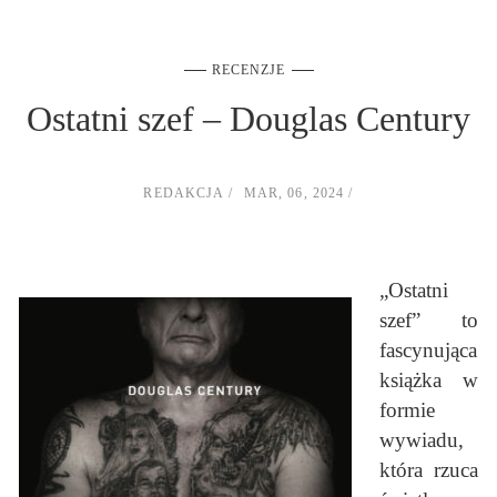
RECENZJE
Ostatni szef – Douglas Century
REDAKCJA
MAR, 06, 2024
„Ostatni
szef” to
fascynująca
książka w
formie
wywiadu,
która rzuca