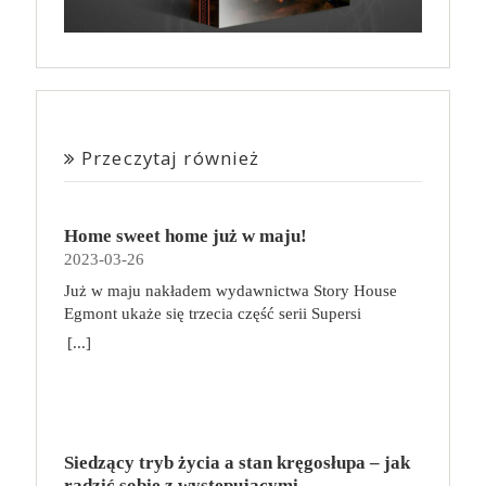
Przeczytaj również
Home sweet home już w maju!
2023-03-26
Już w maju nakładem wydawnictwa Story House
Egmont ukaże się trzecia część serii Supersi
scenarzysty Frederic Maupome. Ten tom nosi tytuł
[...]
Home sweet home. O czym tym razem poczytamy?
Troje dzieci z innej planety – Mat, Lili i Benji – są
obdarzone supermocami i wspomagane przez robota
o imieniu Al. Są rozdarte między chęcią
prowadzenia normalnego życia wśród ludzi a lękiem
Siedzący tryb życia a stan kręgosłupa – jak
przed odkryciem, kim są. W tej serii autorzy
radzić sobie z występującymi