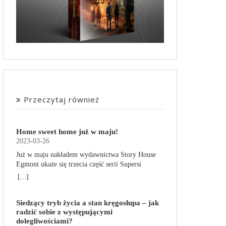
Przeczytaj również
Home sweet home już w maju!
2023-03-26
Już w maju nakładem wydawnictwa Story House
Egmont ukaże się trzecia część serii Supersi
scenarzysty Frederic Maupome. Ten tom nosi tytuł
[...]
Home sweet home. O czym tym razem poczytamy?
Troje dzieci z innej planety – Mat, Lili i Benji – są
Siedzący tryb życia a stan kręgosłupa – jak
obdarzone supermocami i wspomagane przez
radzić sobie z występującymi
robota o imieniu Al. Są rozdarte między chęcią
dolegliwościami?
prowadzenia normalnego życia wśród ludzi a