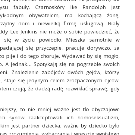
rysu fabuły. Czarnoskóry Ike Randolph jest
zykładnym obywatelem, ma kochającą żonę,
rządny dom i niewielką firmę usługową. Biały
dy Lee Jenkins nie może o sobie powiedzieć, że
 się w życiu powiodło. Mieszka samotnie w
padającej się przyczepie, pracuje dorywczo, za
o pije i do tego choruje. Wydawać by się mogło,
o. A jednak… Spotykają się na pogrzebie swoich
leni. Znalezienie zabójców dwóch gejów, którzy
e, staje się jedynym celem zrozpaczonych ojców.
atem czują, że dadzą radę rozwikłać sprawę, gdy
niejszy, to nie mniej ważne jest tło obyczajowe
eci synów zaakceptowali ich homoseksualizm,
 kim jest partner dziecka, ważne by dziecko było
ces zrozumienia, wybaczania i wreszcie swoistego