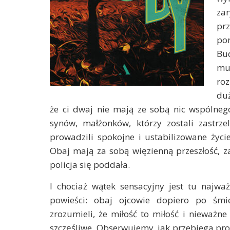
za
pr
po
Bud
mu
roz
duż
że ci dwaj nie mają ze sobą nic wspólneg
synów, małżonków, którzy zostali zastrze
prowadzili spokojne i ustabilizowane życi
Obaj mają za sobą więzienną przeszłość, z
policja się poddała.
I chociaż wątek sensacyjny jest tu najważ
powieści: obaj ojcowie dopiero po śmi
zrozumieli, że miłość to miłość i nieważne
szczęśliwe. Obserwujemy, jak przebiega pro