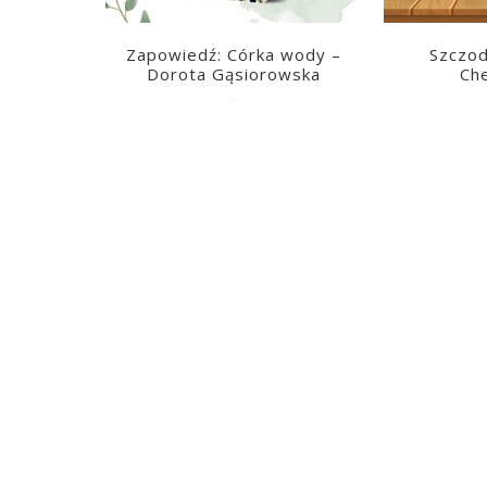
Zapowiedź: Córka wody –
Szczod
Dorota Gąsiorowska
Ch
2026-08-05