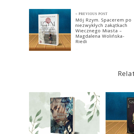
< PREVIOUS POST
Mój Rzym. Spacerem po
niezwykłych zakątkach
Wiecznego Miasta –
Magdalena Wolińska-
Riedi
2024-05-23
Rela