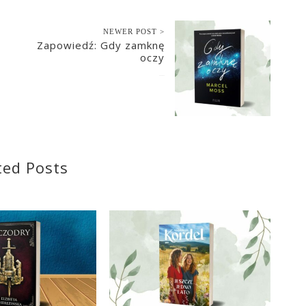
NEWER POST >
Zapowiedź: Gdy zamknę
oczy
2024-05-24
ted Posts