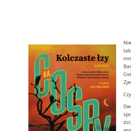
Nie
tak
mn
Bar
Co
Zj
Czy
Dw
spo
dz
wyr