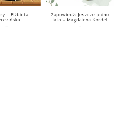
ry – Elżbieta
Zapowiedź: Jeszcze jedno
erezińska
lato – Magdalena Kordel
2026-08-04
2026-08-03