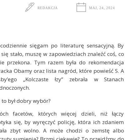
REDAKCJA
MAJ, 24, 2024
codziennie sięgam po literaturę sensacyjną. By
 się stało, muszę w zapowiedziach znaleźć coś, co
ie przekona. Tym razem była do rekomendacja
acka Obamy oraz lista nagród, które powieść S. A
sby’ego „Kolczaste łzy” zebrała w Stanach
ednoczonych.
 to był dobry wybór?
óch facetów, których więcej dzieli, niż łączy
tyka się, by wyręczyć policję, która ich zdaniem
iała zbyt wolno. A może chodzi o zemstę albo
zuty sumienia? Brzmi ciekawie? To przejdźmy do