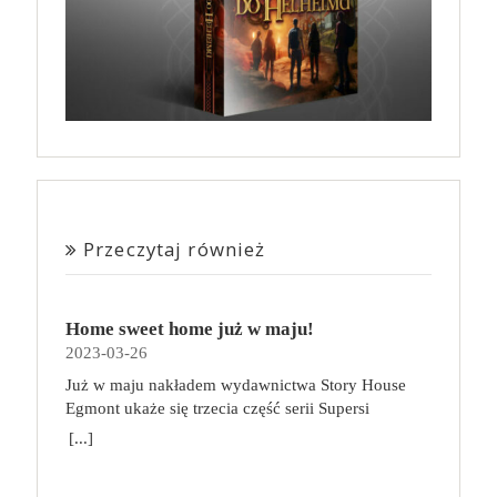
Przeczytaj również
Home sweet home już w maju!
2023-03-26
Już w maju nakładem wydawnictwa Story House
Egmont ukaże się trzecia część serii Supersi
scenarzysty Frederic Maupome. Ten tom nosi tytuł
[...]
Home sweet home. O czym tym razem poczytamy?
Troje dzieci z innej planety – Mat, Lili i Benji – są