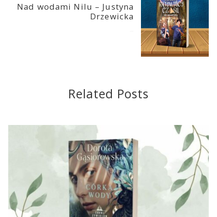
Nad wodami Nilu – Justyna
Drzewicka
2024-08-27
Related Posts