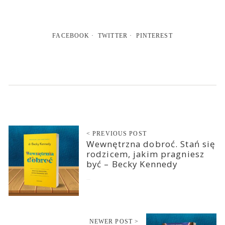
FACEBOOK
TWITTER
PINTEREST
< PREVIOUS POST
Wewnętrzna dobroć. Stań się
rodzicem, jakim pragniesz
być – Becky Kennedy
2024-08-23
NEWER POST >