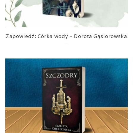
Zapowiedź: Córka wody – Dorota Gąsiorowska
2026-08-05