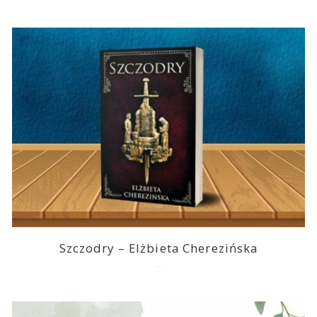
Szczodry – Elżbieta Cherezińska
2026-08-04