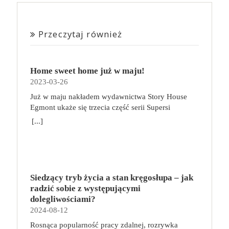
Przeczytaj również
Home sweet home już w maju!
2023-03-26
Już w maju nakładem wydawnictwa Story House
Egmont ukaże się trzecia część serii Supersi
scenarzysty Frederic Maupome. Ten tom nosi tytuł
[...]
Home sweet home. O czym tym razem poczytamy?
Troje dzieci z innej planety – Mat, Lili i Benji – są
obdarzone supermocami i wspomagane przez robota
o imieniu Al. Są rozdarte między chęcią
prowadzenia normalnego życia wśród ludzi a lękiem
Siedzący tryb życia a stan kręgosłupa – jak
przed odkryciem, kim są. W tej serii autorzy
radzić sobie z występującymi
podejmują takie tematy, jak poszukiwanie
dolegliwościami?
tożsamości, rodziny, samotności i odmienności pod
2024-08-12
przykrywką opowieści o superbohaterach. W
Rosnąca popularność pracy zdalnej, rozrywka
trzecim tomie rodzeństwo znalazło się w policyjnym