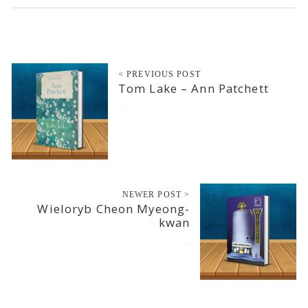
< PREVIOUS POST
Tom Lake – Ann Patchett
2025-12-26
NEWER POST >
Wieloryb Cheon Myeong-
kwan
2026-01-02