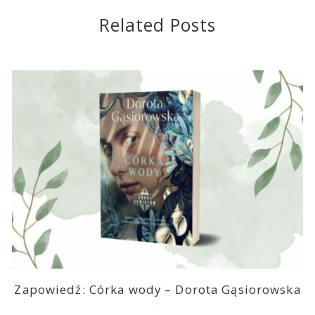
Related Posts
Zapowiedź: Córka wody – Dorota Gąsiorowska
2026-08-05