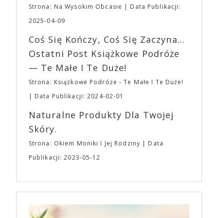
planujemy Strefę FoodTrucków. Życzymy Wam
Strona: Na Wysokim Obcasie
Data Publikacji:
osobisty film, który pozwolił mu w pełni podzielić
fantastycznego czasu oczekiwania na nadchodzącą
się z widzami swoimi lękami, wizją świata, a przede
2025-04-09
imprezę. W kwietniu widzimy się po raz kolejny w
wszystkim – swoim unikalnym poczuciem humoru.
EXPO XXI!
Coś Się Kończy, Coś Się Zaczyna...
„Bo się boi” w kinach od 21 kwietnia.
Ostatni Post Książkowe Podróże
— Te Małe I Te Duże!
Strona: Książkowe Podróże - Te Małe I Te Duże!
Data Publikacji: 2024-02-01
Naturalne Produkty Dla Twojej
Skóry.
Strona: Okiem Moniki I Jej Rodziny
Data
Publikacji: 2023-05-12