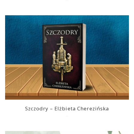
2026-08-05
Szczodry – Elżbieta Cherezińska
2026-08-04