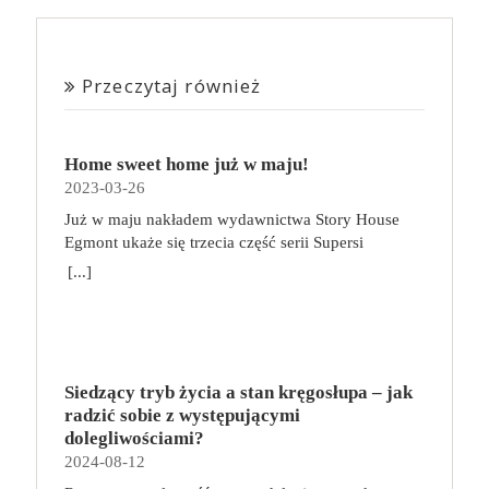
Przeczytaj również
Home sweet home już w maju!
2023-03-26
Już w maju nakładem wydawnictwa Story House
Egmont ukaże się trzecia część serii Supersi
scenarzysty Frederic Maupome. Ten tom nosi tytuł
[...]
Home sweet home. O czym tym razem poczytamy?
Troje dzieci z innej planety – Mat, Lili i Benji – są
obdarzone supermocami i wspomagane przez robota
o imieniu Al. Są rozdarte między chęcią
prowadzenia normalnego życia wśród ludzi a lękiem
Siedzący tryb życia a stan kręgosłupa – jak
przed odkryciem, kim są. W tej serii autorzy
radzić sobie z występującymi
podejmują takie tematy, jak poszukiwanie
dolegliwościami?
tożsamości, rodziny, samotności i odmienności pod
2024-08-12
przykrywką opowieści o superbohaterach. W