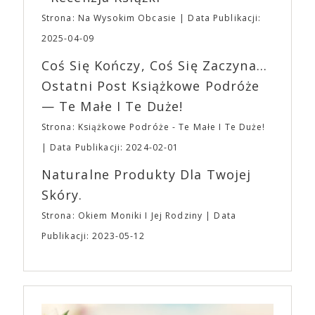
napoje oraz drobne przekąski a przed halą
„Midsommar. W biały dzień” zrealizował najbardziej
planujemy Strefę FoodTrucków. Życzymy Wam
Strona: Na Wysokim Obcasie
Data Publikacji:
osobisty film, który pozwolił mu w pełni podzielić
fantastycznego czasu oczekiwania na nadchodzącą
się z widzami swoimi lękami, wizją świata, a przede
2025-04-09
imprezę. W kwietniu widzimy się po raz kolejny w
wszystkim – swoim unikalnym poczuciem humoru.
EXPO XXI!
Coś Się Kończy, Coś Się Zaczyna...
„Bo się boi” w kinach od 21 kwietnia.
Ostatni Post Książkowe Podróże
— Te Małe I Te Duże!
Strona: Książkowe Podróże - Te Małe I Te Duże!
Data Publikacji: 2024-02-01
Naturalne Produkty Dla Twojej
Skóry.
Strona: Okiem Moniki I Jej Rodziny
Data
Publikacji: 2023-05-12