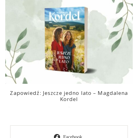
Zapowiedź: Jeszcze jedno lato – Magdalena
Kordel
2026-08-03
Facebook