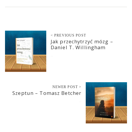
< PREVIOUS POST
Jak przechytrzyć mózg –
Daniel T. Willingham
2026-03-06
NEWER POST >
Szeptun – Tomasz Betcher
2026-03-12