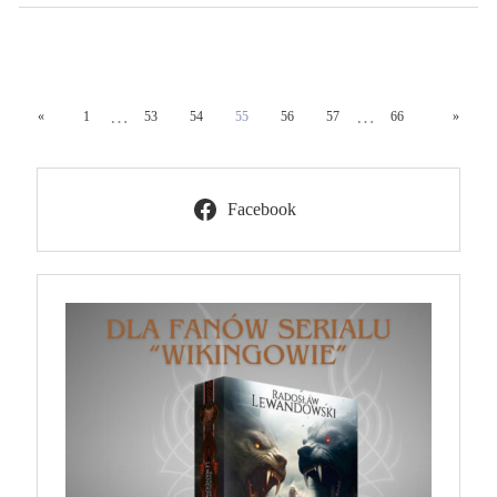
…
…
«
1
53
54
55
56
57
66
»
Facebook