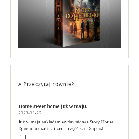
Przeczytaj również
Home sweet home już w maju!
2023-03-26
Już w maju nakładem wydawnictwa Story House
Egmont ukaże się trzecia część serii Supersi
scenarzysty Frederic Maupome. Ten tom nosi tytuł
[...]