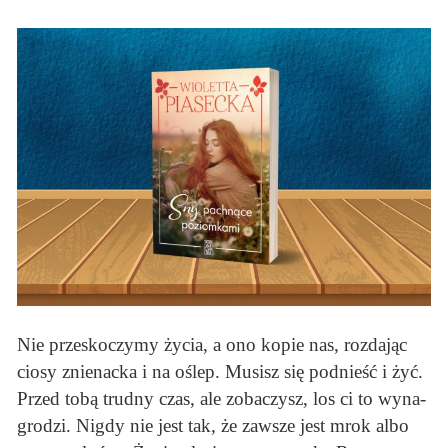
Nie prze­sko­czymy ży­cia, a ono ko­pie nas, roz­da­jąc
ciosy znie­nacka i na oślep. Mu­sisz się pod­nieść i żyć.
Przed tobą trud­ny czas, ale zo­ba­czysz, los ci to wy­na­
gro­dzi. Ni­gdy nie jest tak, że za­wsze jest mrok albo