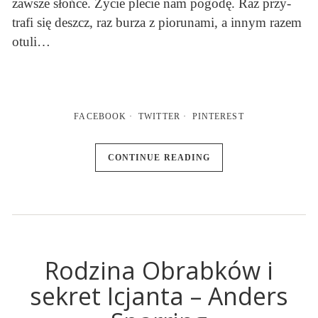
za­wsze słoń­ce. Ży­cie ple­cie nam po­godę. Raz przy­
trafi się deszcz, raz bu­rza z pio­ru­nami, a in­nym ra­zem
otuli…
FACEBOOK
TWITTER
PINTEREST
CONTINUE READING
Rodzina Obrabków i
sekret Icjanta – Anders