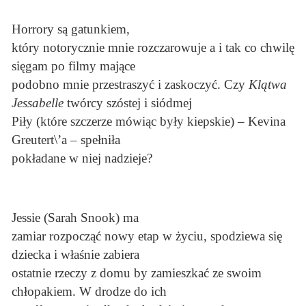
Horrory są gatunkiem,
który notorycznie mnie rozczarowuje a i tak co chwilę
sięgam po filmy mające
podobno mnie przestraszyć i zaskoczyć. Czy
Klątwa
Jessabelle
twórcy szóstej i siódmej
Piły (które szczerze mówiąc były kiepskie) – Kevina
Greutert\’a – spełniła
pokładane w niej nadzieje?
Jessie (Sarah Snook) ma
zamiar rozpocząć nowy etap w życiu, spodziewa się
dziecka i właśnie zabiera
ostatnie rzeczy z domu by zamieszkać ze swoim
chłopakiem. W drodze do ich