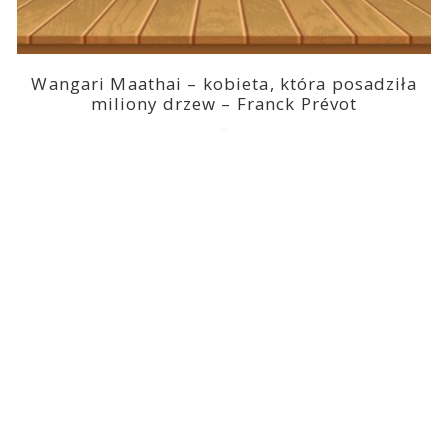
Wangari Maathai – kobieta, która posadziła
miliony drzew – Franck Prévot
2023-03-14