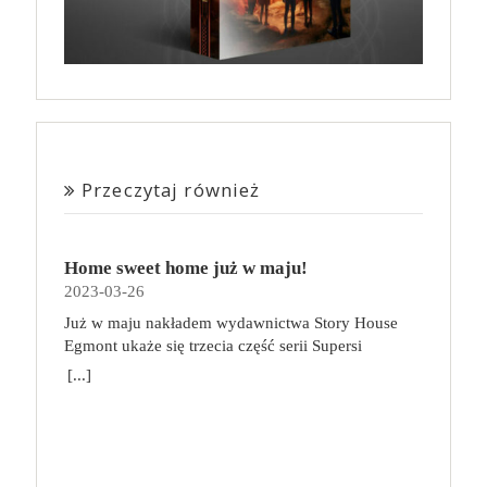
Przeczytaj również
Home sweet home już w maju!
2023-03-26
Już w maju nakładem wydawnictwa Story House
Egmont ukaże się trzecia część serii Supersi
scenarzysty Frederic Maupome. Ten tom nosi tytuł
[...]
Home sweet home. O czym tym razem poczytamy?
Troje dzieci z innej planety – Mat, Lili i Benji – są
obdarzone supermocami i wspomagane przez robota
o imieniu Al. Są rozdarte między chęcią
prowadzenia normalnego życia wśród ludzi a lękiem