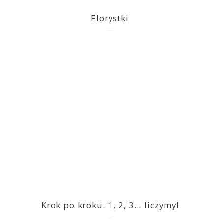
Florystki
2023-03-09
Krok po kroku. 1, 2, 3… liczymy!
2023-03-09