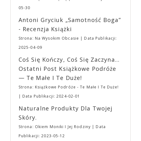
bohaterem własnej historii. W pełni autorska wizja
dotyczył jedynie tych, którzy z imprezy wyjść nie
jednego z najbardziej interesujących współczesnych
05-30
mogą lub nie powinni tego robić czyli Gości,
reżyserów, Ariego Astera, z Joaquinem Phoenixem
Wystawców i Obsługi. Na terenie hali nie zabraknie
Antoni Gryciuk „Samotność Boga”
(„Joker”, „Ona”) w swojej najbardziej zaskakującej
Waszych ulubionych Wystawców serwujących
roli. Twórca kultowych „Dziedzictwo. Hereditary” i
- Recenzja Książki
napoje oraz drobne przekąski a przed halą
„Midsommar. W biały dzień” zrealizował najbardziej
planujemy Strefę FoodTrucków. Życzymy Wam
Strona: Na Wysokim Obcasie
Data Publikacji:
osobisty film, który pozwolił mu w pełni podzielić
fantastycznego czasu oczekiwania na nadchodzącą
się z widzami swoimi lękami, wizją świata, a przede
2025-04-09
imprezę. W kwietniu widzimy się po raz kolejny w
wszystkim – swoim unikalnym poczuciem humoru.
EXPO XXI!
Coś Się Kończy, Coś Się Zaczyna...
„Bo się boi” w kinach od 21 kwietnia.
Ostatni Post Książkowe Podróże
— Te Małe I Te Duże!
Strona: Książkowe Podróże - Te Małe I Te Duże!
Data Publikacji: 2024-02-01
Naturalne Produkty Dla Twojej
Skóry.
Strona: Okiem Moniki I Jej Rodziny
Data
Publikacji: 2023-05-12