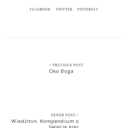
FACEBOOK
TWITTER
PINTEREST
< PREVIOUS POST
Oko Boga
2015-08-04
NEWER POST >
Wiedźmin. Kompendium o
świecie gier