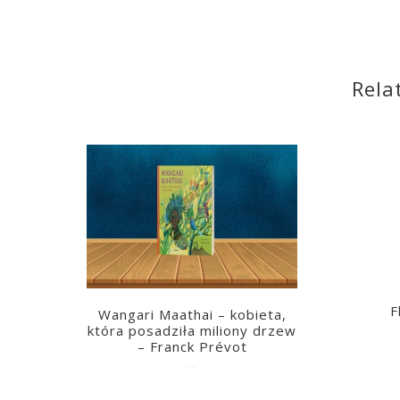
Rela
F
Wangari Maathai – kobieta,
która posadziła miliony drzew
– Franck Prévot
2023-03-14