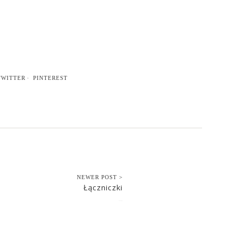
TWITTER
PINTEREST
NEWER POST >
Łączniczki
2015-08-05