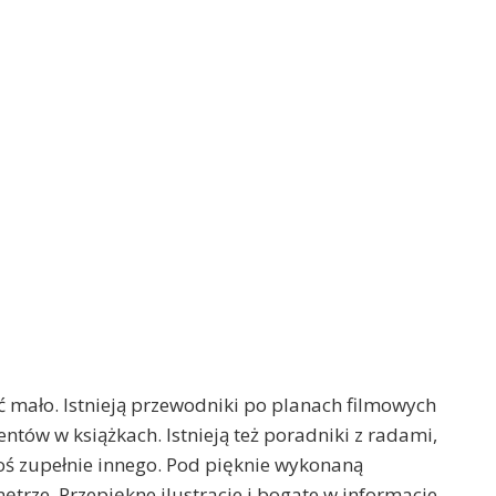
ść mało. Istnieją przewodniki po planach filmowych
ntów w książkach. Istnieją też poradniki z radami,
o coś zupełnie innego. Pod pięknie wykonaną
ętrze. Przepiękne ilustracje i bogate w informacje