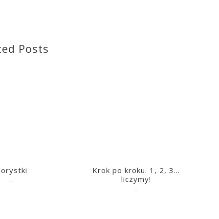
ted Posts
lorystki
Krok po kroku. 1, 2, 3…
liczymy!
2023-03-09
2023-03-09