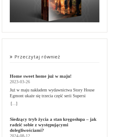
Przeczytaj również
Home sweet home już w maju!
2023-03-26
Już w maju nakładem wydawnictwa Story House
Egmont ukaże się trzecia część serii Supersi
scenarzysty Frederic Maupome. Ten tom nosi tytuł
[...]
Home sweet home. O czym tym razem poczytamy?
Troje dzieci z innej planety – Mat, Lili i Benji – są
Siedzący tryb życia a stan kręgosłupa – jak
obdarzone supermocami i wspomagane przez
radzić sobie z występującymi
robota o imieniu Al. Są rozdarte między chęcią
dolegliwościami?
prowadzenia normalnego życia wśród ludzi a
2024-08-12
lękiem przed odkryciem, kim są. W tej serii