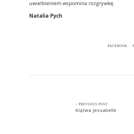
uwielbieniem wspomina rozgrywkę.
Natalia Pych
FACEBOOK
< PREVIOUS POST
Klątwa Jessabelle
2015-08-04