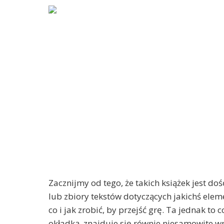
Zacznijmy od tego, że takich książek jest do
lub zbiory tekstów dotyczących jakichś eleme
co i jak zrobić, by przejść grę. Ta jednak t
okładką, znajduje się równie niesamowite wn