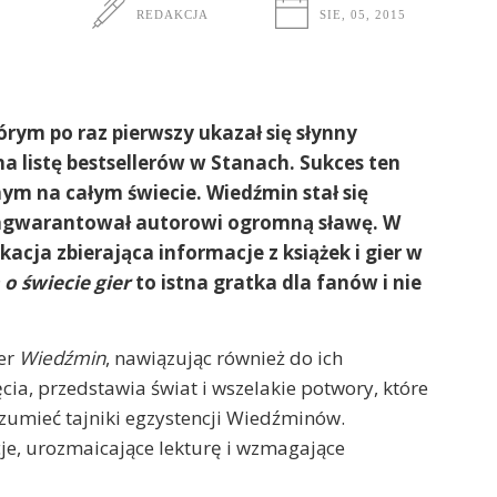
REDAKCJA
SIE, 05, 2015
rym po raz pierwszy ukazał się słynny
a listę bestsellerów w Stanach. Sukces ten
ym na całym świecie. Wiedźmin stał się
zagwarantował autorowi ogromną sławę. W
kacja zbierająca informacje z książek i gier w
 świecie gier
to istna gratka dla fanów i nie
ier
Wiedźmin
, nawiązując również do ich
a, przedstawia świat i wszelakie potwory, które
zumieć tajniki egzystencji Wiedźminów.
je, urozmaicające lekturę i wzmagające